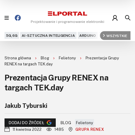
Projektowanie i programowanie elektroniki
5G,6G
AI-SZTUCZNA INTELIGENCJA
ARDUINO
ARM
WSZYSTKIE
AUDIO
AU
Blog
Strona główna
Blog
Felietony
Prezentacja Grupy
Projekty
RENEX na targach TEK.day
Prezentacja Grupy RENEX na
Kursy
targach TEK.day
DIY+
Jakub Tyburski
Czytelnia
Dla Ciebie
BLOG
Felietony
DODAJ DO ŹRÓDEŁ
11 kwietnia 2022
1485
GRUPA RENEX