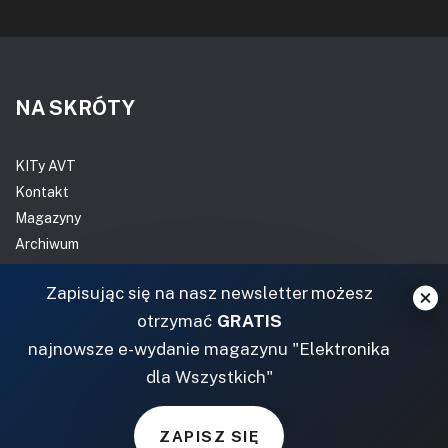
NA SKRÓTY
KITy AVT
Kontakt
Magazyny
Archiwum
Do pobrania
Zapisując się na nasz newsletter możesz
NASZE SERWISY
otrzymać
GRATIS
najnowsze e-wydanie magazynu "Elektronika
DOM, OGRÓD I WNĘTRZA
dla Wszystkich"
BudujemyDom.pl
Projekty.BudujemyDom.pl
ZAPISZ SIĘ