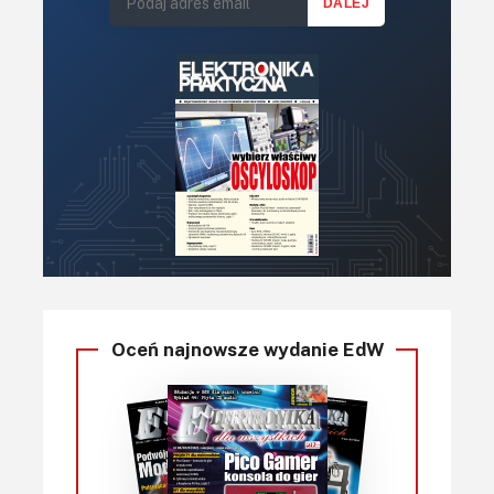
Oceń najnowsze wydanie EdW