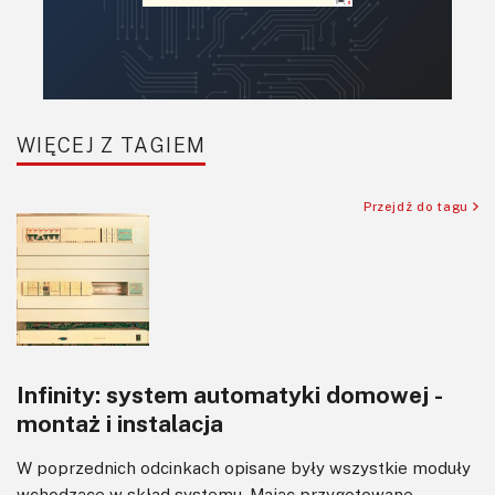
Retro
Komunikacja, RF
Robotyka
SBC/SIP/SoC/COM
WIĘCEJ Z TAGIEM
Sensory
Silniki i serwo
Przejdź do tagu
Software
Sterowanie
Transformatory
Tranzystory
Wyświetlacze
Infinity: system automatyki domowej -
Wzmacniacze
montaż i instalacja
Zasilanie
W poprzednich odcinkach opisane były wszystkie moduły
wchodzące w skład systemu. Mając przygotowane