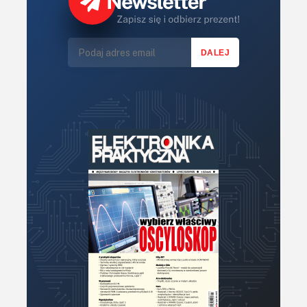
Lasery
LED/LCD/OLED
Mechatronika
Mikrokontrolery (MCU,μC)
Moc
Moduły
Narzędzia
Optoelektronika
PCB/Montaż
Podstawy elektroniki
Podzespoły bierne
Półprzewodniki
Pomiary i testy
Projektowanie
Raspberry Pi