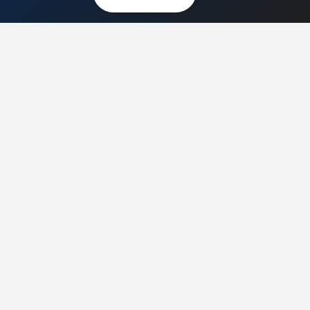
CoZaIle.pl
Informator Budownictwa
ZielonyOgródek.pl
CzasNaWnetrze.pl
MUZYKA I DŹWIĘK
Audio.com.pl
MagazynGitarzysta.pl
MagazynPerkusista.pl
EstradaiStudio.pl
ELEKTRONIKA I AUTOMATYKA
ElektronikaB2B.pl
AutomatykaB2B.pl
Elektronika Praktyczna
Elportal.pl
Świat Radio