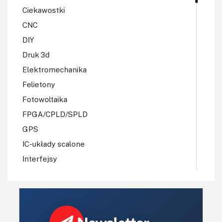
Ciekawostki
CNC
DIY
Druk 3d
Elektromechanika
Felietony
Fotowoltaika
FPGA/CPLD/SPLD
GPS
IC-układy scalone
Interfejsy
IoT
Koła Naukowe
Komputery
Książki