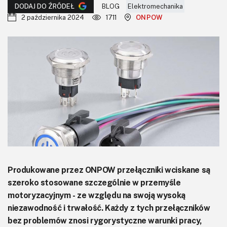
KITy AVT
BLOG
Elektromechanika
DODAJ DO ŹRÓDEŁ
2 października 2024
1711
ONPOW
Kontakt
Newsletter
Magazyny
Archiwum
Do pobrania
Produkowane przez ONPOW przełączniki wciskane są
szeroko stosowane szczególnie w przemyśle
motoryzacyjnym - ze względu na swoją wysoką
niezawodność i trwałość. Każdy z tych przełączników
bez problemów znosi rygorystyczne warunki pracy,