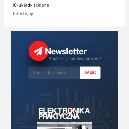
IC-układy scalone
Interfejsy
IoT
Koła Naukowe
Komputery
Książki
Lasery
LED/LCD/OLED
Mechatronika
Mikrokontrolery (MCU,μC)
Moc
Moduły
Narzędzia
Optoelektronika
PCB/Montaż