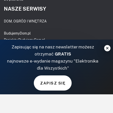
NASZE SERWISY
DOM, OGRÓD I WNĘTRZA
BudujemyDom.pl
Projekty.BudujemyDom.pl
CoZaIle.pl
Zapisując się na nasz newsletter możesz
Informator Budownictwa
otrzymać
GRATIS
ZielonyOgródek.pl
najnowsze e-wydanie magazynu "Elektronika
CzasNaWnetrze.pl
dla Wszystkich"
MUZYKA I DŹWIĘK
ZAPISZ SIĘ
Audio.com.pl
MagazynGitarzysta.pl
MagazynPerkusista.pl
EstradaiStudio.pl