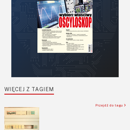
Podstawy elektroniki
Podzespoły bierne
Półprzewodniki
Pomiary i testy
Projektowanie
Raspberry Pi
Retro
Komunikacja, RF
Robotyka
SBC/SIP/SoC/COM
WIĘCEJ Z TAGIEM
Sensory
Silniki i serwo
Przejdź do tagu
Software
Sterowanie
Transformatory