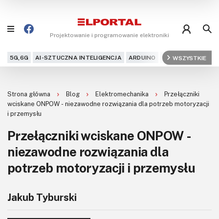
Projektowanie i programowanie elektroniki
5G,6G
AI-SZTUCZNA INTELIGENCJA
ARDUINO
ARM
WSZYSTKIE
AUDIO
AU
Blog
Strona główna
Blog
Elektromechanika
Przełączniki
Projekty
wciskane ONPOW - niezawodne rozwiązania dla potrzeb motoryzacji
i przemysłu
Kursy
Przełączniki wciskane ONPOW -
niezawodne rozwiązania dla
DIY+
potrzeb motoryzacji i przemysłu
Czytelnia
Dla Ciebie
Jakub Tyburski