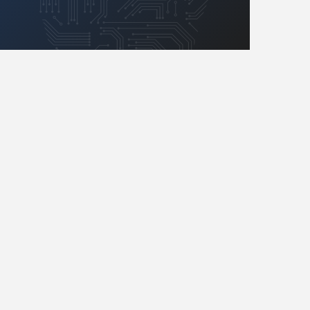
Retro
Komunikacja, RF
Robotyka
SBC/SIP/SoC/COM
Sensory
Silniki i serwo
Software
Sterowanie
Transformatory
Tranzystory
Wyświetlacze
Wzmacniacze
Zasilanie