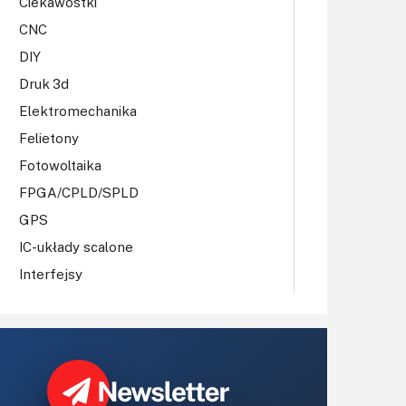
Ciekawostki
CNC
DIY
Druk 3d
Elektromechanika
Felietony
Fotowoltaika
FPGA/CPLD/SPLD
GPS
IC-układy scalone
Interfejsy
IoT
Koła Naukowe
Komputery
Książki