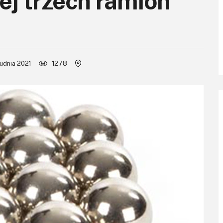
ej trzech ramion
rudnia 2021
1278