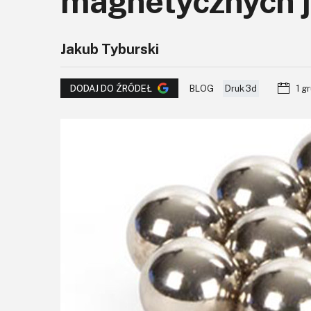
magnetycznych j
Jakub Tyburski
BLOG
Druk 3d
1 g
DODAJ DO ŹRÓDEŁ