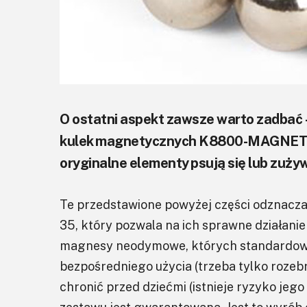
O ostatni aspekt zawsze warto zadbać 
kulek magnetycznych K8800-MAGNET/S
oryginalne elementy psują się lub zużyw
Te przedstawione powyżej części odznaczaj
35, który pozwala na ich sprawne działanie
magnesy neodymowe, których standardowa 
bezpośredniego użycia (trzeba tylko roze
chronić przed dziećmi (istnieje ryzyko jego