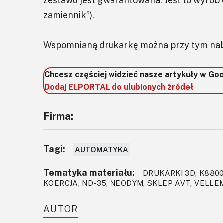
zestawu jest gwarantowana. Jest to wyrób 
zamiennik”).
Wspomnianą drukarkę można przy tym na
Chcesz częściej widzieć nasze artykuły w Go
Dodaj ELPORTAL do ulubionych źródeł
Firma:
Tagi:
AUTOMATYKA
Tematyka materiału:
DRUKARKI 3D, K880
KOERCJA, ND-35, NEODYM, SKLEP AVT, VELL
AUTOR