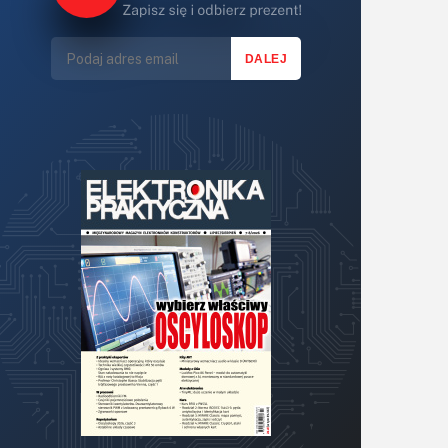
Lasery
LED/LCD/OLED
Mechatronika
Mikrokontrolery (MCU,μC)
Moc
Moduły
Narzędzia
Optoelektronika
PCB/Montaż
Podstawy elektroniki
Podzespoły bierne
Półprzewodniki
Pomiary i testy
Projektowanie
Raspberry Pi