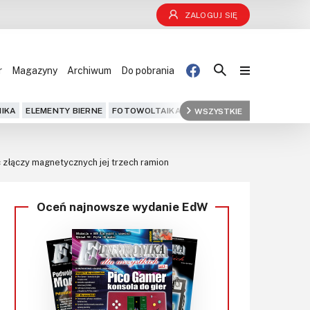
ZALOGUJ SIĘ
r
Magazyny
Archiwum
Do pobrania
Blog
IKA
ELEMENTY BIERNE
FOTOWOLTAIKA
FPGA
WSZYSTKIE
GPS
IOT
KOMPU
Projekty
ć złączy magnetycznych jej trzech ramion
Kursy
Oceń najnowsze wydanie EdW
DIY+
Czytelnia
Dla Ciebie