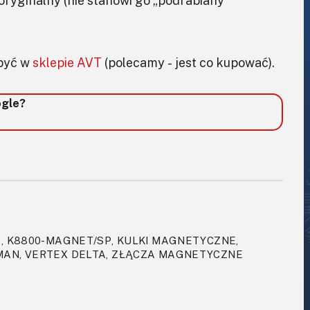
oryginalny (nie stanowi go „podrabiany
być w
sklepie AVT
(polecamy - jest co kupować).
ogle?
0, K8800-MAGNET/SP, KULKI MAGNETYCZNE,
EMAN, VERTEX DELTA, ZŁĄCZA MAGNETYCZNE