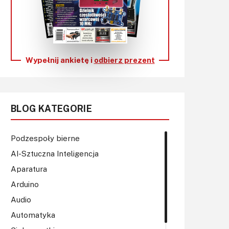
KITy AVT
Kontakt
Newsletter
Wypełnij ankietę i
odbierz prezent
Magazyny
Archiwum
BLOG KATEGORIE
Do pobrania
Podzespoły bierne
AI-Sztuczna Inteligencja
Aparatura
Arduino
Audio
Automatyka