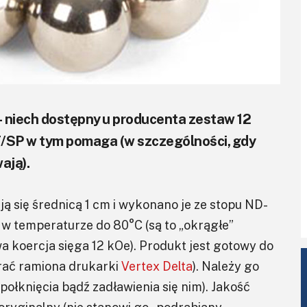
- niech dostępny u producenta zestaw 12
P w tym pomaga (w szczególności, gdy
ają).
ą się średnicą 1 cm i wykonano je ze stopu ND-
 w temperaturze do 80°C (są to „okrągłe”
koercja sięga 12 kOe). Produkt jest gotowy do
brać ramiona drukarki
Vertex Delta
). Należy go
 połknięcia bądź zadławienia się nim). Jakość