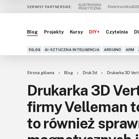
SERWISY PARTNERSKIE:
Blog
Projekty
Kursy
DIY+
Czytelnia
Dl
5G,6G
AI-SZTUCZNA INTELIGENCJA
ARDUINO
ARM
Strona główna
Blog
Druk 3d
Drukarka 3D Vert
Drukarka 3D Ver
firmy Velleman to
to również spraw