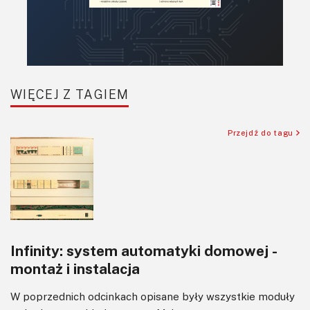
Retro
Komunikacja, RF
Robotyka
SBC/SIP/SoC/COM
WIĘCEJ Z TAGIEM
Sensory
Silniki i serwo
Przejdź do tagu
Software
Sterowanie
Transformatory
Tranzystory
Wyświetlacze
Infinity: system automatyki domowej -
Wzmacniacze
montaż i instalacja
Zasilanie
W poprzednich odcinkach opisane były wszystkie moduły