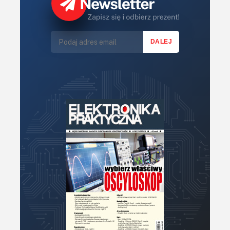
Lasery
LED/LCD/OLED
Mechatronika
Mikrokontrolery (MCU,μC)
Moc
Moduły
Narzędzia
Optoelektronika
PCB/Montaż
Podstawy elektroniki
Podzespoły bierne
Półprzewodniki
Pomiary i testy
Projektowanie
Raspberry Pi