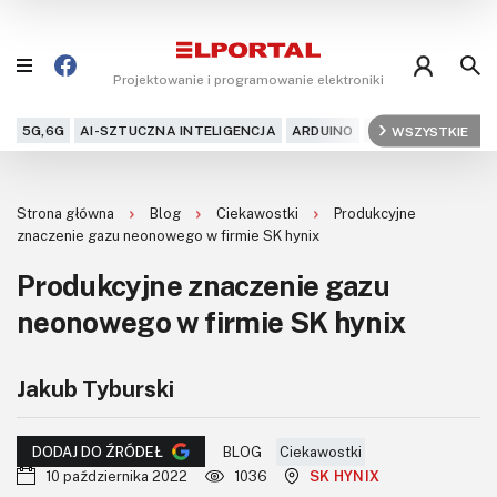
Projektowanie i programowanie elektroniki
5G,6G
AI-SZTUCZNA INTELIGENCJA
ARDUINO
ARM
WSZYSTKIE
AUDIO
AU
Blog
Strona główna
Blog
Ciekawostki
Produkcyjne
Projekty
znaczenie gazu neonowego w firmie SK hynix
Produkcyjne znaczenie gazu
Kursy
neonowego w firmie SK hynix
DIY+
Jakub Tyburski
Czytelnia
Dla Ciebie
BLOG
Ciekawostki
DODAJ DO ŹRÓDEŁ
10 października 2022
1036
SK HYNIX