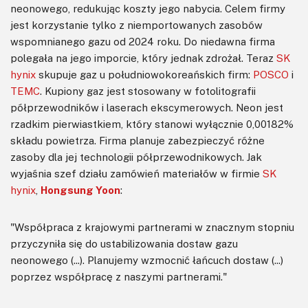
neonowego, redukując koszty jego nabycia. Celem firmy
jest korzystanie tylko z niemportowanych zasobów
wspomnianego gazu od 2024 roku. Do niedawna firma
polegała na jego imporcie, który jednak zdrożał. Teraz
SK
hynix
skupuje gaz u południowokoreańskich firm:
POSCO
i
TEMC
. Kupiony gaz jest stosowany w fotolitografii
półprzewodników i laserach ekscymerowych. Neon jest
rzadkim pierwiastkiem, który stanowi wyłącznie 0,00182%
składu powietrza. Firma planuje zabezpieczyć różne
zasoby dla jej technologii półprzewodnikowych. Jak
wyjaśnia szef działu zamówień materiałów w firmie
SK
hynix
,
Hongsung Yoon
:
"Współpraca z krajowymi partnerami w znacznym stopniu
przyczyniła się do ustabilizowania dostaw gazu
neonowego (...). Planujemy wzmocnić łańcuch dostaw (...)
poprzez współpracę z naszymi partnerami."