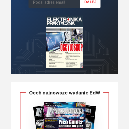
Oceń najnowsze wydanie EdW