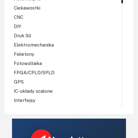
Ciekawostki
CNC
DIY
Druk 3d
Elektromechanika
Felietony
Fotowoltaika
FPGA/CPLD/SPLD
GPS
IC-układy scalone
Interfejsy
IoT
Koła Naukowe
Komputery
Książki