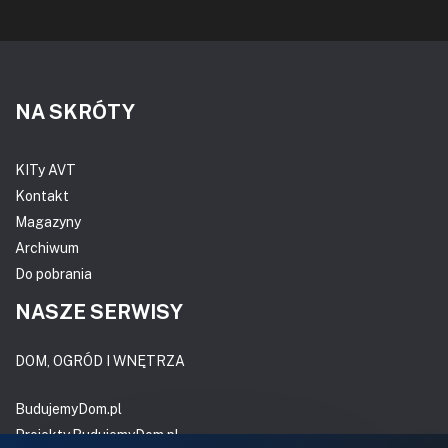
NA SKRÓTY
KITy AVT
Kontakt
Magazyny
Archiwum
Do pobrania
NASZE SERWISY
DOM, OGRÓD I WNĘTRZA
BudujemyDom.pl
Projekty.BudujemyDom.pl