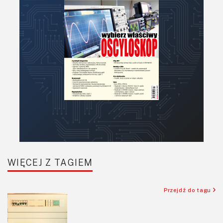
PCB/Montaż
Podstawy elektroniki
Podzespoły bierne
Półprzewodniki
Pomiary i testy
Projektowanie
Raspberry Pi
Retro
Komunikacja, RF
Robotyka
SBC/SIP/SoC/COM
WIĘCEJ Z TAGIEM
Sensory
Silniki i serwo
Przejdź do tagu
Software
Sterowanie