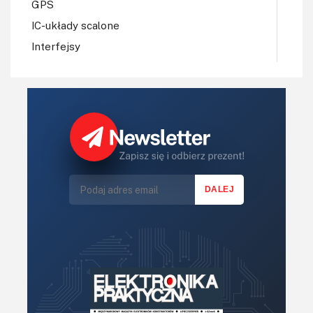
GPS
IC-układy scalone
Interfejsy
IoT
Koła Naukowe
Komputery
Książki
Lasery
LED/LCD/OLED
Mechatronika
Mikrokontrolery (MCU,μC)
Moc
Moduły
Narzędzia
Optoelektronika