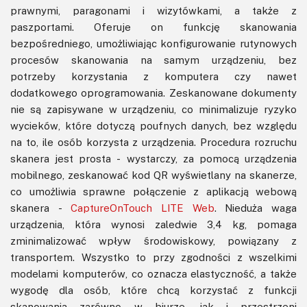
prawnymi, paragonami i wizytówkami, a także z
paszportami. Oferuje on funkcję skanowania
bezpośredniego, umożliwiając konfigurowanie rutynowych
procesów skanowania na samym urządzeniu, bez
potrzeby korzystania z komputera czy nawet
dodatkowego oprogramowania. Zeskanowane dokumenty
nie są zapisywane w urządzeniu, co minimalizuje ryzyko
wycieków, które dotyczą poufnych danych, bez względu
na to, ile osób korzysta z urządzenia. Procedura rozruchu
skanera jest prosta - wystarczy, za pomocą urządzenia
mobilnego, zeskanować kod QR wyświetlany na skanerze,
co umożliwia sprawne połączenie z aplikacją webową
skanera -
CaptureOnTouch LITE Web
. Nieduża waga
urządzenia, która wynosi zaledwie 3,4 kg, pomaga
zminimalizować wpływ środowiskowy, powiązany z
transportem. Wszystko to przy zgodności z wszelkimi
modelami komputerów, co oznacza elastyczność, a także
wygodę dla osób, które chcą korzystać z funkcji
skanowania zarówno w biurze, jak i przestrzeni