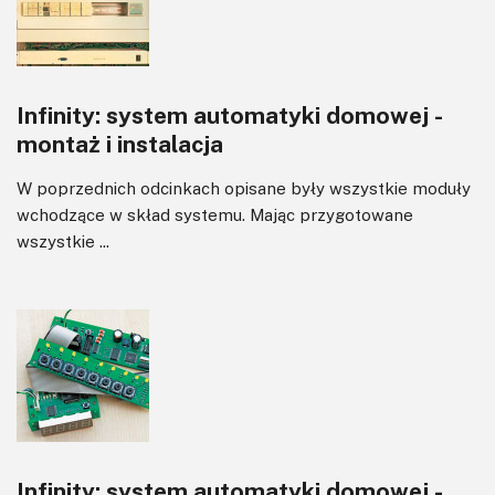
Transformatory
Tranzystory
Wyświetlacze
Infinity: system automatyki domowej -
Wzmacniacze
montaż i instalacja
Zasilanie
W poprzednich odcinkach opisane były wszystkie moduły
wchodzące w skład systemu. Mając przygotowane
wszystkie ...
Infinity: system automatyki domowej -