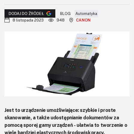
KITy AVT
BLOG
Automatyka
DODAJ DO ŹRÓDEŁ
Kontakt
8 listopada 2023
948
CANON
Newsletter
Magazyny
Archiwum
Do pobrania
Jest to urządzenie umożliwiające: szybkie i proste
skanowanie, a także udostępnianie dokumentów za
pomocą sporej gamy urządzeń - ułatwia to tworzenie o
wiele bardziej elastycznych środowisk pracy.