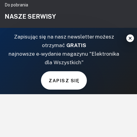
Do pobrania
NASZE SERWISY
DOM, OGRÓD I WNĘTRZA
Zapisując się na nasz newsletter możesz
otrzymać
GRATIS
BudujemyDom.pl
najnowsze e-wydanie magazynu "Elektronika
Projekty.BudujemyDom.pl
dla Wszystkich"
CoZaIle.pl
Informator Budownictwa
ZielonyOgródek.pl
ZAPISZ SIĘ
CzasNaWnetrze.pl
MUZYKA I DŹWIĘK
Audio.com.pl
MagazynGitarzysta.pl
MagazynPerkusista.pl
EstradaiStudio.pl