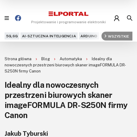
Projektowanie i programowanie elektroniki
5G,6G
AI-SZTUCZNA INTELIGENCJA
ARDUINO
ARM
WSZYSTKIE
AUDIO
AU
Blog
Strona główna
Blog
Automatyka
Idealny dla
Projekty
nowoczesnych przestrzeni biurowych skaner imageFORMULA DR-
S250N firmy Canon
Kursy
Idealny dla nowoczesnych
przestrzeni biurowych skaner
DIY+
imageFORMULA DR-S250N firmy
Czytelnia
Canon
Dla Ciebie
Jakub Tyburski