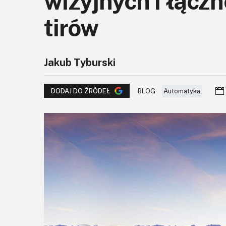
wizyjnych i łącz
tirów
Jakub Tyburski
BLOG
Automatyka
DODAJ DO ŹRÓDEŁ