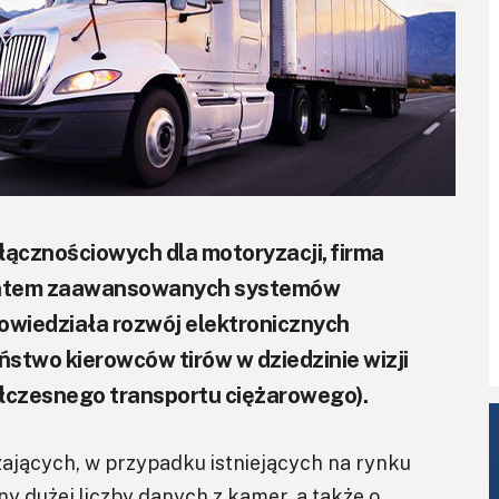
 łącznościowych dla motoryzacji, firma
centem zaawansowanych systemów
owiedziała rozwój elektronicznych
two kierowców tirów w dziedzinie wizji
ółczesnego transportu ciężarowego).
ających, w przypadku istniejących na rynku
ny dużej liczby danych z kamer, a także o