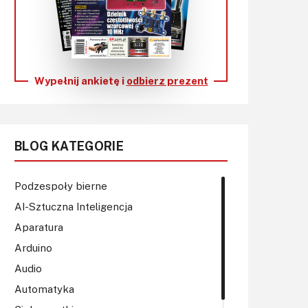
KITy AVT
Kontakt
Newsletter
Wypełnij ankietę i
odbierz prezent
Magazyny
Archiwum
BLOG KATEGORIE
Do pobrania
Podzespoły bierne
AI-Sztuczna Inteligencja
Aparatura
Arduino
Audio
Automatyka