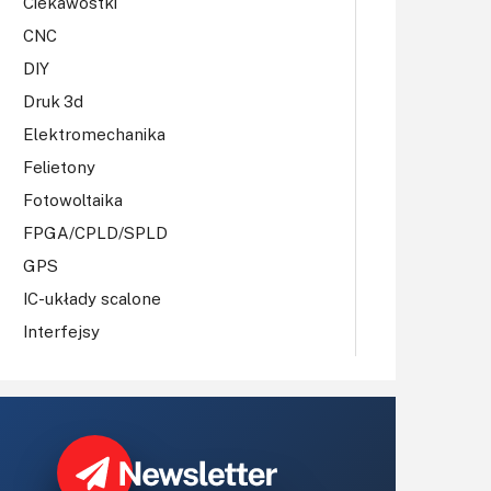
Ciekawostki
CNC
DIY
Druk 3d
Elektromechanika
Felietony
Fotowoltaika
FPGA/CPLD/SPLD
GPS
IC-układy scalone
Interfejsy
IoT
Koła Naukowe
Komputery
Książki