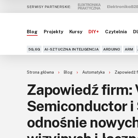
SERWISY PARTNERSKIE:
Blog
Projekty
Kursy
DIY+
Czytelnia
Dl
5G,6G
AI-SZTUCZNA INTELIGENCJA
ARDUINO
ARM
Strona główna
Blog
Automatyka
Zapowiedź f
Zapowiedź firm: 
Semiconductor i
odnośnie nowych