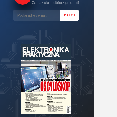
Lasery
LED/LCD/OLED
Mechatronika
Mikrokontrolery (MCU,μC)
Moc
Moduły
Narzędzia
Optoelektronika
PCB/Montaż
Podstawy elektroniki
Podzespoły bierne
Półprzewodniki
Pomiary i testy
Projektowanie
Raspberry Pi