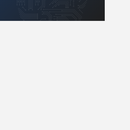
Retro
Komunikacja, RF
Robotyka
SBC/SIP/SoC/COM
Sensory
Silniki i serwo
Software
Sterowanie
Transformatory
Tranzystory
Wyświetlacze
Wzmacniacze
Zasilanie