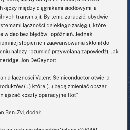
 łączy między ciągnikami siodłowymi, a
ilnych transmisji). By temu zaradzić, obydwie
stemami łączności dalekiego zasięgu, które
e wideo bez błędów i opóźnień. Jednak
iemniej stopień ich zaawansowania skłonił do
czeniu należy rozumieć przywołaną zapowiedź). Jak
oneridge, Jon DeGaynor:
ania łączności Valens Semiconductor otwiera
produktów (…) które (…) będą zmieniać obszar
iejszać koszty operacyjne flot".
n Ben-Zvi, dodał:
te na rodzinie chipsetów Valens VA6000,