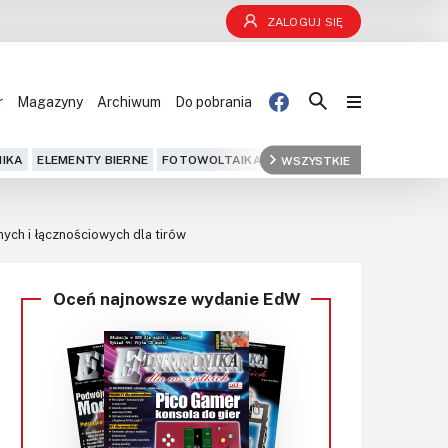
ZALOGUJ SIĘ
r
Magazyny
Archiwum
Do pobrania
Blog
IKA
ELEMENTY BIERNE
FOTOWOLTAIKA
FPGA
WSZYSTKIE
GPS
IOT
KOMPU
Projekty
ych i łącznościowych dla tirów
Kursy
Oceń najnowsze wydanie EdW
DIY+
Czytelnia
Dla Ciebie