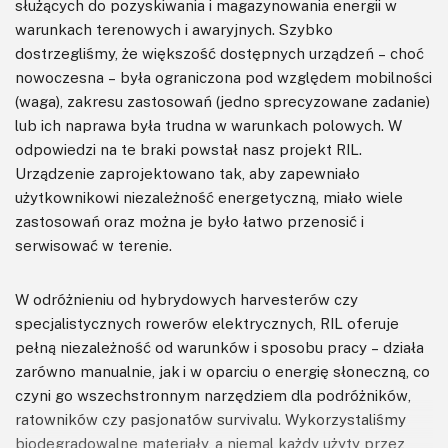
służących do pozyskiwania i magazynowania energii w
warunkach terenowych i awaryjnych. Szybko
dostrzegliśmy, że większość dostępnych urządzeń – choć
nowoczesna – była ograniczona pod względem mobilności
(waga), zakresu zastosowań (jedno sprecyzowane zadanie)
lub ich naprawa była trudna w warunkach polowych. W
odpowiedzi na te braki powstał nasz projekt RIL.
Urządzenie zaprojektowano tak, aby zapewniało
użytkownikowi niezależność energetyczną, miało wiele
zastosowań oraz można je było łatwo przenosić i
serwisować w terenie.
W odróżnieniu od hybrydowych harvesterów czy
specjalistycznych rowerów elektrycznych, RIL oferuje
pełną niezależność od warunków i sposobu pracy – działa
zarówno manualnie, jak i w oparciu o energię słoneczną, co
czyni go wszechstronnym narzędziem dla podróżników,
ratowników czy pasjonatów survivalu. Wykorzystaliśmy
biodegradowalne materiały, a niemal każdy użyty przez