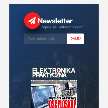
Robotyka
Sterowniki (kontrolery)
Sterowniki silników
Światło
Technika μP, μC, PLD
Termometry i termostaty
Zasilanie/Moc
Zdalne sterowanie
Zegary, timery