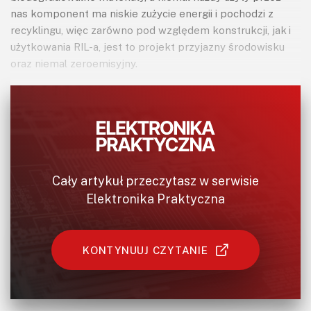
nas komponent ma niskie zużycie energii i pochodzi z
recyklingu, więc zarówno pod względem konstrukcji, jak i
użytkowania RIL-a, jest to projekt przyjazny środowisku
oraz niemal zeroemisyjny.
Obudowa oraz kwestie mechaniczne projektu
Cała obudowa składa się z 3 elementów: głównego
korpusu, frontu i zamknięcia.
Cały artykuł przeczytasz w serwisie
Elektronika Praktyczna
Obudowa prądnicy została wykonana w technologii druku
3D z filamentu PLA. Jest to łatwy w druku,
biodegradowalny materiał termoplastyczny. Kolor
obudowy nie jest przypadkowy – zastosowaliśmy jasny
KONTYNUUJ CZYTANIE
filament, aby dobrze odbijał i rozpraszał promienie
słoneczne, dzięki czemu prądnica nagrzewa się o wiele
mniej, niż gdyby obudowa była w kolorze czarnym lub