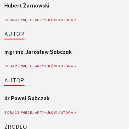
przyjaźni. Jeśli ktoś z Czytelników chce prześledzić nasze
Hubert Żarnowski
działania od idei do skończonego RIL-a, zapraszamy do
obejrzenia poniższej playlisty materiałów na YouTube, a
ZOBACZ WIĘCEJ ARTYKUŁÓW AUTORA
jeśli spodoba się Państwu nasz format, to zapraszamy
także do subskrypcji kanału i oglądania nas na bieżąco:
AUTOR
https://www.youtube.com/playlist?list=PLhre3KUEv-
Gklr4QBOminvlCWryIg4eIj
mgr inż. Jarosław Sobczak
ZOBACZ WIĘCEJ ARTYKUŁÓW AUTORA
AUTOR
dr Paweł Sobczak
ZOBACZ WIĘCEJ ARTYKUŁÓW AUTORA
ŹRÓDŁO