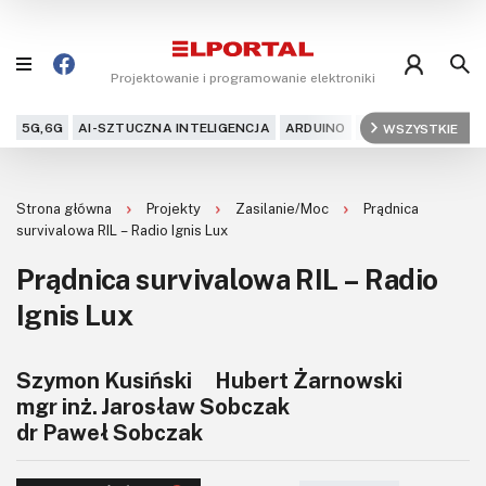
Projektowanie i programowanie elektroniki
5G,6G
AI-SZTUCZNA INTELIGENCJA
ARDUINO
ARM
WSZYSTKIE
AUDIO
AU
Blog
Strona główna
Projekty
Zasilanie/Moc
Prądnica
Projekty
survivalowa RIL – Radio Ignis Lux
Prądnica survivalowa RIL – Radio
Kursy
Ignis Lux
DIY+
Szymon Kusiński
Hubert Żarnowski
Czytelnia
mgr inż. Jarosław Sobczak
dr Paweł Sobczak
Dla Ciebie