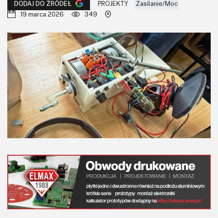
KITy AVT
PROJEKTY
Zasilanie/Moc
DODAJ DO ŹRÓDEŁ
19 marca 2026
349
Kontakt
Newsletter
Magazyny
Archiwum
Do pobrania