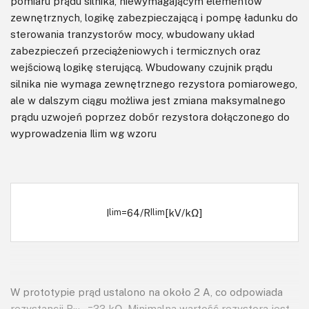
pomiaru prądu silnika, niewymagającym elementów
zewnętrznych, logikę zabezpieczającą i pompę ładunku do
sterowania tranzystorów mocy, wbudowany układ
zabezpieczeń przeciążeniowych i termicznych oraz
wejściową logikę sterującą. Wbudowany czujnik prądu
silnika nie wymaga zewnętrznego rezystora pomiarowego,
ale w dalszym ciągu możliwa jest zmiana maksymalnego
prądu uzwojeń poprzez dobór rezystora dołączonego do
wyprowadzenia Ilim wg wzoru
I
=64/R
[kV/kΩ]
lim
Ilim
W prototypie prąd ustalono na około 2 A, co odpowiada
rezystancji R
=33 kΩ. Minimalna wartość rezystora jest