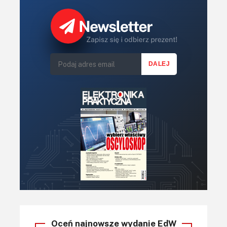
Oceń najnowsze wydanie EdW