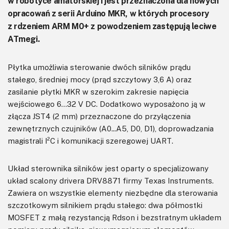
w robotyce amatorskiej i jest przeznaczona dla nowych
opracowań z serii Arduino MKR, w których procesory
z rdzeniem ARM M0+ z powodzeniem zastępują leciwe
ATmegi.
Płytka umożliwia sterowanie dwóch silników prądu
stałego, średniej mocy (prąd szczytowy 3,6 A) oraz
zasilanie płytki MKR w szerokim zakresie napięcia
wejściowego 6…32 V DC. Dodatkowo wyposażono ją w
złącza JST4 (2 mm) przeznaczone do przyłączenia
zewnętrznych czujników (A0...A5, D0, D1), doprowadzania
magistrali I²C i komunikacji szeregowej UART.
Układ sterownika silników jest oparty o specjalizowany
układ scalony drivera DRV8871 firmy Texas Instruments.
Zawiera on wszystkie elementy niezbędne dla sterowania
szczotkowym silnikiem prądu stałego: dwa półmostki
MOSFET z małą rezystancją Rdson i bezstratnym układem