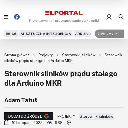
Projektowanie i programowanie elektroniki
5G,6G
AI-SZTUCZNA INTELIGENCJA
ARDUINO
ARM
WSZYSTKIE
AUDIO
AU
Blog
Strona główna
Projekty
Sterowniki silników
Sterownik
Projekty
silników prądu stałego dla Arduino MKR
Sterownik silników prądu stałego
Kursy
dla Arduino MKR
DIY+
Adam Tatuś
Czytelnia
Dla Ciebie
PROJEKTY
Sterowniki silników
DODAJ DO ŹRÓDEŁ
10 listopada 2022
968