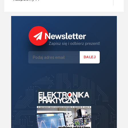
Regulatory mocy, sterowniki
Robotyka
Sterowniki (kontrolery)
Sterowniki silników
Światło
Technika μP, μC, PLD
Termometry i termostaty
Zasilanie/Moc
Zdalne sterowanie
Zegary, timery