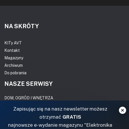
NA SKRÓTY
KITy AVT
Kontakt
Magazyny
Archiwum
Do pobrania
NASZE SERWISY
DOM, OGRÓD I WNĘTRZA
Zapisując się na nasz newsletter możesz
BudujemyDom.pl
otrzymać
GRATIS
Projekty.BudujemyDom.pl
najnowsze e-wydanie magazynu "Elektronika
CoZaIle.pl