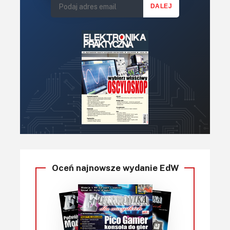
Oceń najnowsze wydanie EdW