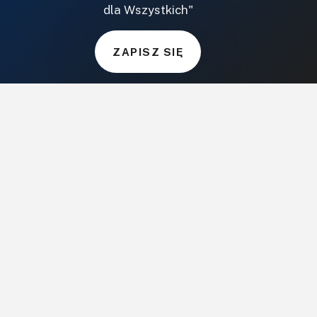
dla Wszystkich"
Informator Budownictwa
ZielonyOgródek.pl
CzasNaWnetrze.pl
ZAPISZ SIĘ
MUZYKA I DŹWIĘK
Audio.com.pl
MagazynGitarzysta.pl
MagazynPerkusista.pl
EstradaiStudio.pl
ELEKTRONIKA I AUTOMATYKA
ElektronikaB2B.pl
AutomatykaB2B.pl
Elektronika Praktyczna
Elportal.pl
Świat Radio