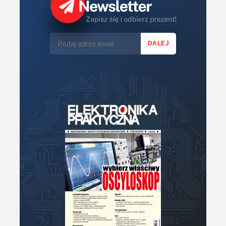
Sterowniki silników
Światło
Technika μP, μC, PLD
Termometry i termostaty
Zasilanie/Moc
Zdalne sterowanie
Zegary, timery