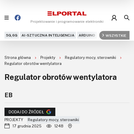
Projektowanie i programowanie elektroniki
5G,6G
AI-SZTUCZNA INTELIGENCJA
ARDUINO
ARM
WSZYSTKIE
AUDIO
AU
Blog
Strona główna
Projekty
Regulatory mocy, sterowniki
Projekty
Regulator obrotów wentylatora
Regulator obrotów wentylatora
Kursy
DIY+
EB
Czytelnia
DODAJ DO ŹRÓDEŁ
Dla Ciebie
PROJEKTY
Regulatory mocy, sterowniki
17 grudnia 2025
1248