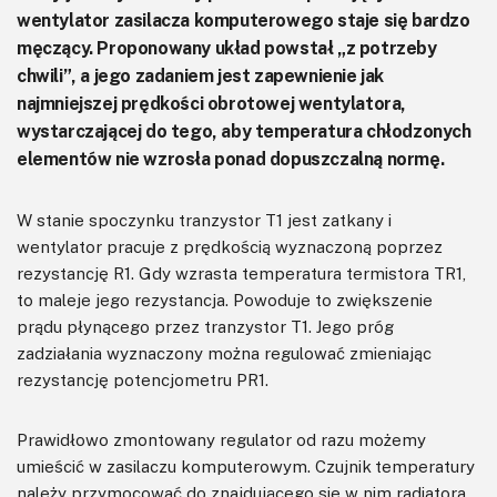
wentylator zasilacza komputerowego staje się bardzo
męczący. Proponowany układ powstał „z potrzeby
chwili”, a jego zadaniem jest zapewnienie jak
najmniejszej prędkości obrotowej wentylatora,
wystarczającej do tego, aby temperatura chłodzonych
elementów nie wzrosła ponad dopuszczalną normę.
W stanie spoczynku tranzystor T1 jest zatkany i
wentylator pracuje z prędkością wyznaczoną poprzez
rezystancję R1. Gdy wzrasta temperatura termistora TR1,
to maleje jego rezystancja. Powoduje to zwiększenie
prądu płynącego przez tranzystor T1. Jego próg
zadziałania wyznaczony można regulować zmieniając
rezystancję potencjometru PR1.
Prawidłowo zmontowany regulator od razu możemy
umieścić w zasilaczu komputerowym. Czujnik temperatury
należy przymocować do znajdującego się w nim radiatora,