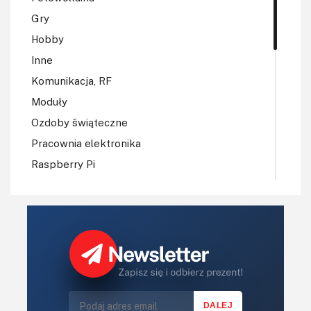
Gry
Hobby
Inne
Komunikacja, RF
Moduły
Ozdoby świąteczne
Pracownia elektronika
Raspberry Pi
Regulatory mocy, sterowniki
Robotyka
Sterowniki (kontrolery)
Sterowniki silników
Światło
Technika μP, μC, PLD
Termometry i termostaty