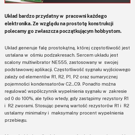
Układ bardzo przydatny w pracowni każdego
elektronika. Ze względu na prostotę konstrukcji
polecamy go zwłaszcza początkującym hobbystom.
Układ generuje falę prostokątną, której częstotliwość jest
ustalana w ośmiu podzakresach. Sercem układu jest
scalony multiwibrator NE555, zastosowany w swojej
podstawowej aplikacji. Częstotliwość sygnału wyjściowego
zależy od elementów R1, R2, P1, P2 oraz sumarycznej
pojemności kondensatorów C2...C9. Ponadto można
regulować współczynnik wypełnienia sygnału w zakresie
od 0 do 100%, ale tylko wtedy, gdy zastąpimy rezystory R1
i R2 zworami. Stosując pewną wartość rezystorów R1 i R2
ustalamy minimalny i maksymalny procent wypełnienia
przebiegu.