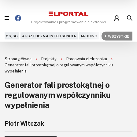
Projektowanie i programowanie elektroniki
5G,6G
AI-SZTUCZNA INTELIGENCJA
ARDUINO
ARM
WSZYSTKIE
AUDIO
AU
Blog
Strona główna
Projekty
Pracownia elektronika
Projekty
Generator fali prostokątnej o regulowanym współczynniku
wypełnienia
Kursy
Generator fali prostokątnej o
regulowanym współczynniku
DIY+
wypełnienia
Czytelnia
Dla Ciebie
Piotr Witczak