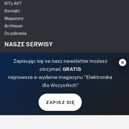
KITy AVT
Kontakt
Magazyny
Archiwum
Do pobrania
NASZE SERWISY
DOM, OGRÓD I WNĘTRZA
Zapisując się na nasz newsletter możesz
otrzymać
GRATIS
BudujemyDom.pl
najnowsze e-wydanie magazynu "Elektronika
Projekty.BudujemyDom.pl
dla Wszystkich"
CoZaIle.pl
Informator Budownictwa
ZielonyOgródek.pl
ZAPISZ SIĘ
CzasNaWnetrze.pl
MUZYKA I DŹWIĘK