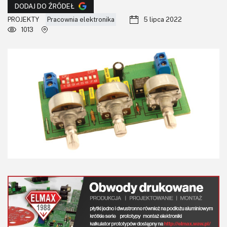
KITy AVT
DODAJ DO ŹRÓDEŁ
PROJEKTY
Pracownia elektronika
5 lipca 2022
Kontakt
1013
Newsletter
Magazyny
Archiwum
Do pobrania