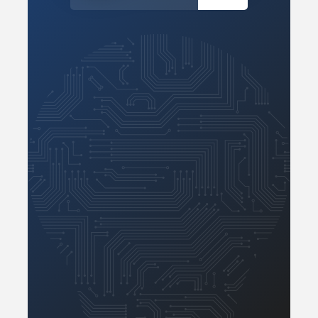
Zasilanie/Moc
Zdalne sterowanie
Zegary, timery