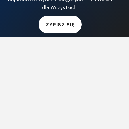
dla Wszystkich"
MUZYKA I DŹWIĘK
Audio.com.pl
ZAPISZ SIĘ
MagazynGitarzysta.pl
MagazynPerkusista.pl
EstradaiStudio.pl
ELEKTRONIKA I AUTOMATYKA
ElektronikaB2B.pl
AutomatykaB2B.pl
Elektronika Praktyczna
Elportal.pl
Świat Radio
FOTOGRAFIA, EDUKACJA I HI-TECH
Fotopolis.pl