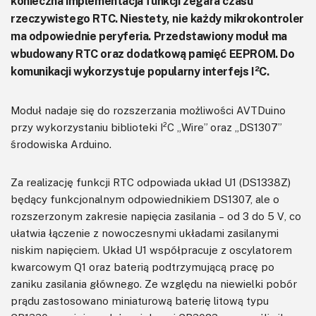
konieczna implementacja funkcji zegara czasu
rzeczywistego RTC. Niestety, nie każdy mikrokontroler
ma odpowiednie peryferia. Przedstawiony moduł ma
wbudowany RTC oraz dodatkową pamięć EEPROM. Do
komunikacji wykorzystuje popularny interfejs I²C.
Moduł nadaje się do rozszerzania możliwości AVTDuino
przy wykorzystaniu biblioteki I²C „Wire” oraz „DS1307”
środowiska Arduino.
Za realizację funkcji RTC odpowiada układ U1 (DS1338Z)
będący funkcjonalnym odpowiednikiem DS1307, ale o
rozszerzonym zakresie napięcia zasilania – od 3 do 5 V, co
ułatwia łączenie z nowoczesnymi układami zasilanymi
niskim napięciem. Układ U1 współpracuje z oscylatorem
kwarcowym Q1 oraz baterią podtrzymującą pracę po
zaniku zasilania głównego. Ze względu na niewielki pobór
prądu zastosowano miniaturową baterię litową typu