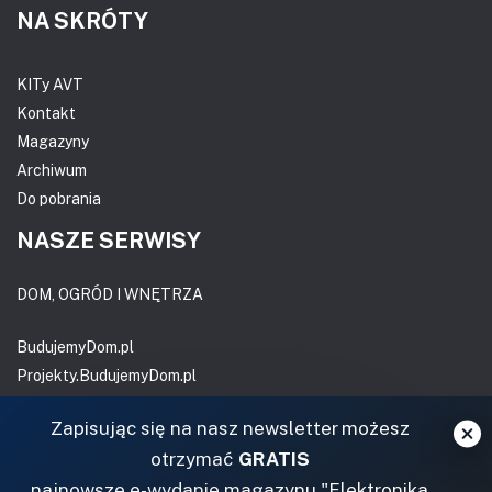
NA SKRÓTY
KITy AVT
Kontakt
Magazyny
Archiwum
Do pobrania
NASZE SERWISY
DOM, OGRÓD I WNĘTRZA
BudujemyDom.pl
Projekty.BudujemyDom.pl
CoZaIle.pl
Zapisując się na nasz newsletter możesz
Informator Budownictwa
otrzymać
GRATIS
ZielonyOgródek.pl
najnowsze e-wydanie magazynu "Elektronika
CzasNaWnetrze.pl