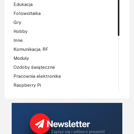
Edukacja
Fotowoltaika
Gry
Hobby
Inne
Komunikacja, RF
Moduły
Ozdoby świąteczne
Pracownia elektronika
Raspberry Pi
Regulatory mocy, sterowniki
Robotyka
Sterowniki (kontrolery)
Sterowniki silników
Światło