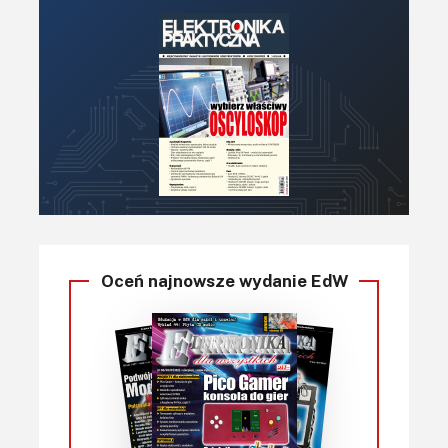
Oceń najnowsze wydanie EdW