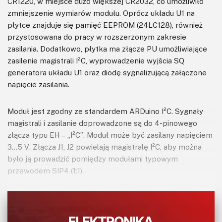
CR1220, w miejsce dużo większej CR2032, co umożliwiło
zmniejszenie wymiarów modułu. Oprócz układu U1 na
płytce znajduje się pamięć EEPROM (24LC128), również
przystosowana do pracy w rozszerzonym zakresie
zasilania. Dodatkowo, płytka ma złącze PU umożliwiające
zasilenie magistrali I²C, wyprowadzenie wyjścia SQ
generatora układu U1 oraz diodę sygnalizującą załączone
napięcie zasilania.
Moduł jest zgodny ze standardem ARDuino I²C. Sygnały
magistrali i zasilanie doprowadzone są do 4-pinowego
złącza typu EH – „I²C”. Moduł może być zasilany napięciem
3…5 V. Złącza J1, J2 powielają magistralę I²C, aby można
było ją prowadzić pomiędzy modułami typowym
przewodem SIP4 (1:1).