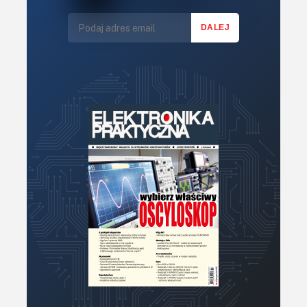
Technika μP, μC, PLD
Termometry i termostaty
Zasilanie/Moc
Zdalne sterowanie
Zegary, timery