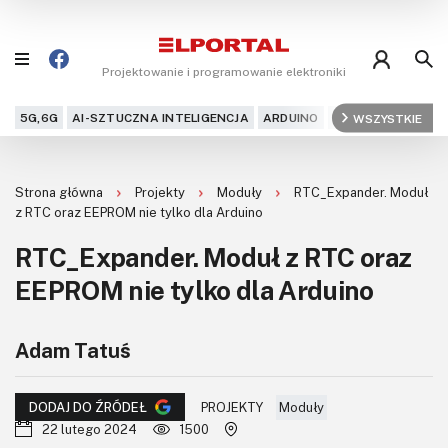
Projektowanie i programowanie elektroniki
5G,6G
AI-SZTUCZNA INTELIGENCJA
ARDUINO
ARM
WSZYSTKIE
AUDIO
AU
Blog
Strona główna
Projekty
Moduły
RTC_Expander. Moduł
Projekty
z RTC oraz EEPROM nie tylko dla Arduino
RTC_Expander. Moduł z RTC oraz
Kursy
EEPROM nie tylko dla Arduino
DIY+
Adam Tatuś
Czytelnia
Dla Ciebie
PROJEKTY
Moduły
DODAJ DO ŹRÓDEŁ
22 lutego 2024
1500