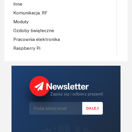
Inne
Komunikacja, RF
Moduły
Ozdoby świąteczne
Pracownia elektronika
Raspberry Pi
Regulatory mocy, sterowniki
Robotyka
Sterowniki (kontrolery)
Sterowniki silników
Światło
Technika μP, μC, PLD
Termometry i termostaty
Zasilanie/Moc
Zdalne sterowanie