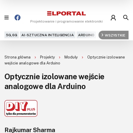
Projektowanie i programowanie elektroniki
5G,6G
AI-SZTUCZNA INTELIGENCJA
ARDUINO
ARM
WSZYSTKIE
AUDIO
AU
Blog
Strona główna
Projekty
Moduły
Optycznie izolowane
Projekty
wejście analogowe dla Arduino
Optycznie izolowane wejście
Kursy
analogowe dla Arduino
DIY+
Czytelnia
Dla Ciebie
Rajkumar Sharma