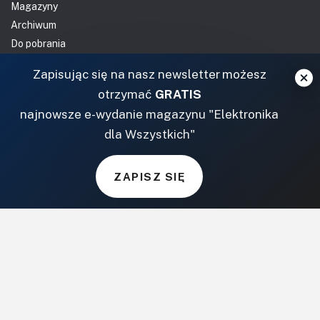
Magazyny
Archiwum
Do pobrania
NASZE SERWISY
Zapisując się na nasz newsletter możesz
otrzymać
GRATIS
DOM, OGRÓD I WNĘTRZA
najnowsze e-wydanie magazynu "Elektronika
dla Wszystkich"
BudujemyDom.pl
Projekty.BudujemyDom.pl
ZAPISZ SIĘ
CoZaIle.pl
Informator Budownictwa
ZielonyOgródek.pl
CzasNaWnetrze.pl
MUZYKA I DŹWIĘK
Audio.com.pl
MagazynGitarzysta.pl