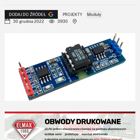
KITy AVT
PROJEKTY
Moduły
DODAJ DO ŹRÓDEŁ
Kontakt
30 grudnia 2022
3930
Newsletter
Magazyny
Archiwum
Do pobrania