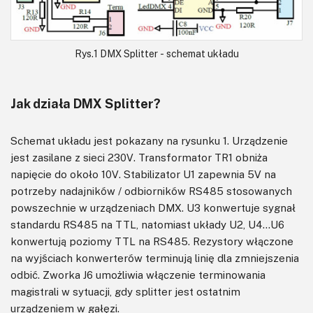
Rys.1 DMX Splitter - schemat układu
Jak działa DMX Splitter?
Schemat układu jest pokazany na rysunku 1. Urządzenie
jest zasilane z sieci 230V. Transformator TR1 obniża
napięcie do około 10V. Stabilizator U1 zapewnia 5V na
potrzeby nadajników / odbiorników RS485 stosowanych
powszechnie w urządzeniach DMX. U3 konwertuje sygnał
standardu RS485 na TTL, natomiast układy U2, U4…U6
konwertują poziomy TTL na RS485. Rezystory włączone
na wyjściach konwerterów terminują linię dla zmniejszenia
odbić. Zworka J6 umożliwia włączenie terminowania
magistrali w sytuacji, gdy splitter jest ostatnim
urządzeniem w gałęzi.