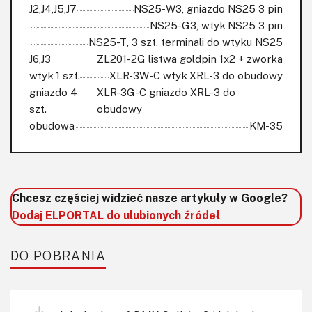
J2,J4,J5,J7
NS25-W3, gniazdo NS25 3 pin
NS25-G3, wtyk NS25 3 pin
NS25-T, 3 szt. terminali do wtyku NS25
J6,J3
ZL201-2G listwa goldpin 1x2 + zworka
wtyk 1 szt.
XLR-3W-C wtyk XRL-3 do obudowy
gniazdo 4
XLR-3G-C gniazdo XRL-3 do
szt.
obudowy
obudowa
KM-35
Chcesz częściej widzieć nasze artykuły w Google?
Dodaj ELPORTAL do ulubionych źródeł
DO POBRANIA