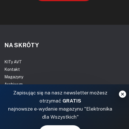
NA SKRÓTY
KITy AVT
Kontakt
Magazyny
Archiwum
Do pobrania
Zapisując się na nasz newsletter możesz
otrzymać
GRATIS
NASZE SERWISY
najnowsze e-wydanie magazynu "Elektronika
dla Wszystkich"
DOM, OGRÓD I WNĘTRZA