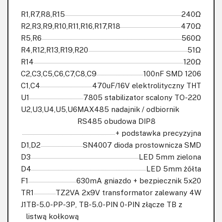
R1,R7,R8,R15
240Ω
R2,R3,R9,R10,R11,R16,R17,R18
470Ω
R5,R6
560Ω
R4,R12,R13,R19,R20
51Ω
R14
120Ω
C2,C3,C5,C6,C7,C8,C9
100nF SMD 1206
C1,C4
470uF/16V elektrolityczny THT
U1
7805 stabilizator scalony TO-220
U2,U3,U4,U5,U6
MAX485 nadajnik / odbiornik
RS485 obudowa DIP8
+ podstawka precyzyjna
D1,D2
SN4007 dioda prostownicza SMD
D3
LED 5mm zielona
D4
LED 5mm żółta
F1
630mA gniazdo + bezpiecznik 5x20
TR1
TZ2VA 2x9V transformator zalewany 4W
J1
TB-5.0-PP-3P, TB-5.0-PIN 0-PIN złącze TB z
listwą kołkową