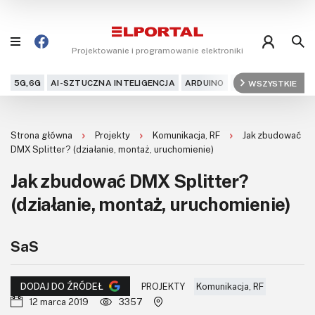
Projektowanie i programowanie elektroniki
5G,6G
AI-SZTUCZNA INTELIGENCJA
ARDUINO
ARM
WSZYSTKIE
AUDIO
AU
Blog
Strona główna
Projekty
Komunikacja, RF
Jak zbudować
Projekty
DMX Splitter? (działanie, montaż, uruchomienie)
Jak zbudować DMX Splitter?
Kursy
(działanie, montaż, uruchomienie)
DIY+
SaS
Czytelnia
Dla Ciebie
PROJEKTY
Komunikacja, RF
DODAJ DO ŹRÓDEŁ
12 marca 2019
3357