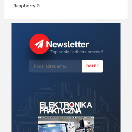
Raspberry Pi
Regulatory mocy, sterowniki
Robotyka
Sterowniki (kontrolery)
Sterowniki silników
Światło
Technika μP, μC, PLD
Termometry i termostaty
Zasilanie/Moc
Zdalne sterowanie
Zegary, timery