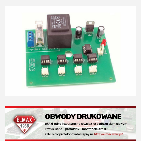
KITy AVT
Kontakt
Newsletter
Magazyny
Archiwum
Do pobrania