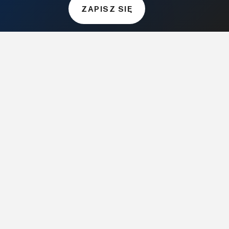
BudujemyDom.pl
ZAPISZ SIĘ
Projekty.BudujemyDom.pl
CoZaIle.pl
Informator Budownictwa
ZielonyOgródek.pl
CzasNaWnetrze.pl
MUZYKA I DŹWIĘK
Audio.com.pl
MagazynGitarzysta.pl
MagazynPerkusista.pl
EstradaiStudio.pl
ELEKTRONIKA I AUTOMATYKA
ElektronikaB2B.pl
AutomatykaB2B.pl
Elektronika Praktyczna