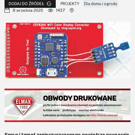
KITy AVT
PROJEKTY
Dla domu i ogrodu
DODAJ DO ŹRÓDEŁ
8 września 2020
1437
Kontakt
Newsletter
Magazyny
Archiwum
Do pobrania
Smog i temat zanieczyszczonego powietrza powracają