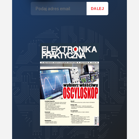
Technika μP, μC, PLD
Termometry i termostaty
Zasilanie/Moc
Zdalne sterowanie
Zegary, timery