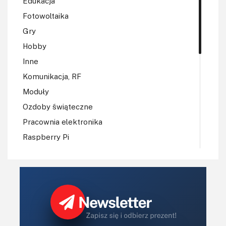
Edukacja
Fotowoltaika
Gry
Hobby
Inne
Komunikacja, RF
Moduły
Ozdoby świąteczne
Pracownia elektronika
Raspberry Pi
Regulatory mocy, sterowniki
Robotyka
Sterowniki (kontrolery)
Sterowniki silników
Światło