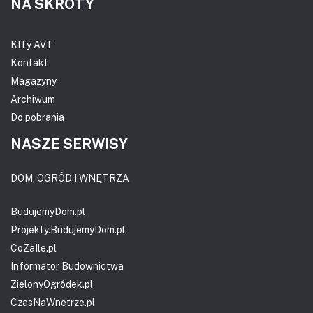
NA SKRÓTY
KITy AVT
Kontakt
Magazyny
Archiwum
Do pobrania
NASZE SERWISY
DOM, OGRÓD I WNĘTRZA
BudujemyDom.pl
Projekty.BudujemyDom.pl
CoZaIle.pl
Informator Budownictwa
ZielonyOgródek.pl
CzasNaWnetrze.pl