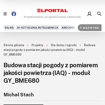
Projektowanie i programowanie elektroniki
5G,6G
AI-SZTUCZNA INTELIGENCJA
ARDUINO
ARM
WSZYSTKIE
AUDIO
AU
Blog
Strona główna
Projekty
Dla domu i ogrodu
Budowa
Projekty
stacji pogody z pomiarem jakości powietrza (IAQ) - moduł
GY_BME680
Kursy
Budowa stacji pogody z pomiarem
jakości powietrza (IAQ) - moduł
DIY+
GY_BME680
Czytelnia
Dla Ciebie
Michał Stach