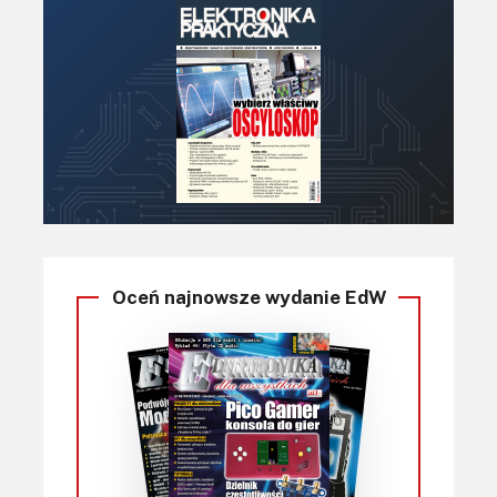
Oceń najnowsze wydanie EdW