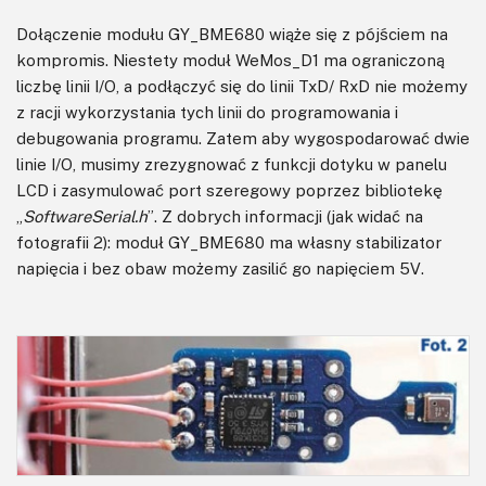
Dołączenie modułu GY_BME680 wiąże się z pójściem na
kompromis. Niestety moduł WeMos_D1 ma ograniczoną
liczbę linii I/O, a podłączyć się do linii TxD/ RxD nie możemy
z racji wykorzystania tych linii do programowania i
debugowania programu. Zatem aby wygospodarować dwie
linie I/O, musimy zrezygnować z funkcji dotyku w panelu
LCD i zasymulować port szeregowy poprzez bibliotekę
„
SoftwareSerial.h
”. Z dobrych informacji (jak widać na
fotografii 2): moduł GY_BME680 ma własny stabilizator
napięcia i bez obaw możemy zasilić go napięciem 5V.