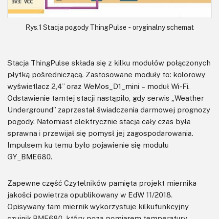
Rys.1 Stacja pogody ThingPulse - oryginalny schemat
Stacja ThingPulse składa się z kilku modułów połączonych
płytką pośredniczącą. Zastosowane moduły to: kolorowy
wyświetlacz 2,4” oraz WeMos_D1_mini – moduł Wi-Fi.
Odstawienie tamtej stacji nastąpiło, gdy serwis „Weather
Underground” zaprzestał świadczenia darmowej prognozy
pogody. Natomiast elektrycznie stacja cały czas była
sprawna i przewijał się pomysł jej zagospodarowania.
Impulsem ku temu było pojawienie się modułu
GY_BME680.
Zapewne część Czytelników pamięta projekt miernika
jakości powietrza opublikowany w EdW 11/2018.
Opisywany tam miernik wykorzystuje kilkufunkcyjny
czujnik BME680, który poza pomiarem temperatury,