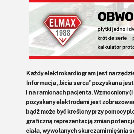
Każdy elektrokardiogram jest narzędzi
Informacja „bicia serca” pozyskana jes
i na ramionach pacjenta. Wzmocniony (i
pozyskany elektrodami jest zobrazowa
bądź może być kreślony przy pomocy plo
graficzną reprezentacją zmian potenc
ciała, wywołanych skurczami mięśnia 