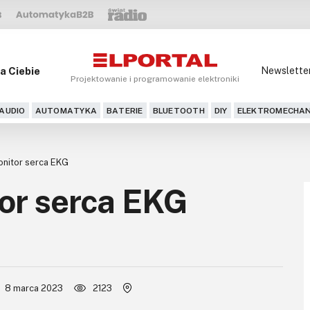
a Ciebie
Newslette
Projektowanie i programowanie elektroniki
AUDIO
AUTOMATYKA
BATERIE
BLUETOOTH
DIY
ELEKTROMECHAN
nitor serca EKG
or serca EKG
8 marca 2023
2123