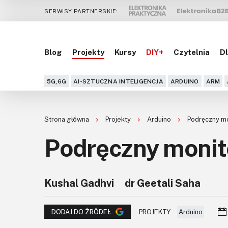
SERWISY PARTNERSKIE:
Blog
Projekty
Kursy
DIY+
Czytelnia
Dl
5G,6G
AI-SZTUCZNA INTELIGENCJA
ARDUINO
ARM
Strona główna
Projekty
Arduino
Podręczny mo
Podręczny monit
Kushal Gadhvi
dr Geetali Saha
PROJEKTY
Arduino
DODAJ DO ŹRÓDEŁ