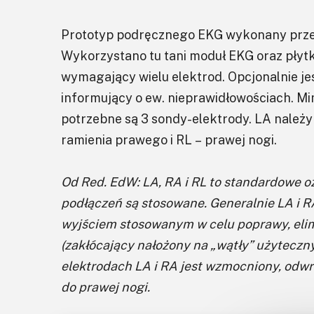
Prototyp podręcznego EKG wykonany przez 
Wykorzystano tu tani moduł EKG oraz płyt
wymagający wielu elektrod. Opcjonalnie j
informujący o ew. nieprawidłowościach. Mi
potrzebne są 3 sondy-elektrody. LA należy
ramienia prawego i RL – prawej nogi.
Od Red. EdW: LA, RA i RL to standardowe o
podłączeń są stosowane. Generalnie LA i RA 
wyjściem stosowanym w celu poprawy, eli
(zakłócający nałożony na „wątły” użyteczny
elektrodach LA i RA jest wzmocniony, odwr
do prawej nogi.