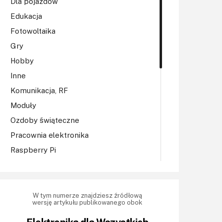
Dla pojazdów
Edukacja
Fotowoltaika
Gry
Hobby
Inne
Komunikacja, RF
Moduły
Ozdoby świąteczne
Pracownia elektronika
Raspberry Pi
Regulatory mocy, sterowniki
Robotyka
Sterowniki (kontrolery)
W tym numerze znajdziesz źródłową
wersję artykułu publikowanego obok
Sterowniki silników