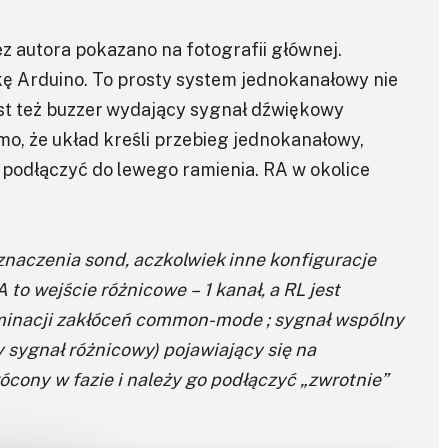
autora pokazano na fotografii głównej.
kę Arduino. To prosty system jednokanałowy nie
est też buzzer wydający sygnał dźwiękowy
mo, że układ kreśli przebieg jednokanałowy,
 podłączyć do lewego ramienia. RA w okolice
znaczenia sond, aczkolwiek inne konfiguracje
to wejście różnicowe – 1 kanał, a RL jest
minacji zakłóceń common-mode ; sygnał wspólny
 sygnał różnicowy) pojawiający się na
ócony w fazie i należy go podłączyć „zwrotnie”