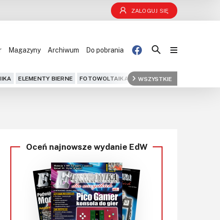
ZALOGUJ SIĘ
r
Magazyny
Archiwum
Do pobrania
Blog
IKA
ELEMENTY BIERNE
FOTOWOLTAIKA
FPGA
WSZYSTKIE
GPS
IOT
KOMPU
Projekty
Kursy
Oceń najnowsze wydanie EdW
DIY+
Czytelnia
Dla Ciebie