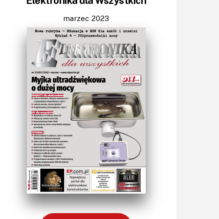
Elektronika dla Wszystkich
Światło
Technika μP, μC, PLD
marzec 2023
Termometry i termostaty
Zasilanie/Moc
Zdalne sterowanie
Zegary, timery