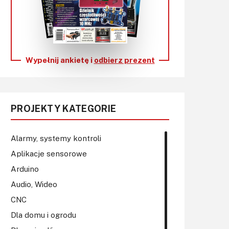
KITy AVT
Kontakt
Newsletter
Wypełnij ankietę i
odbierz prezent
Magazyny
Archiwum
PROJEKTY KATEGORIE
Do pobrania
Alarmy, systemy kontroli
Aplikacje sensorowe
Arduino
Audio, Wideo
CNC
Dla domu i ogrodu