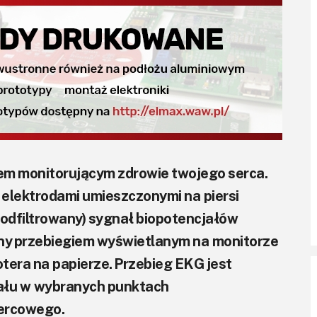
em monitorującym zdrowie twojego serca.
t elektrodami umieszczonymi na piersi
 odfiltrowany) sygnał biopotencjałów
ny przebiegiem wyświetlanym na monitorze
tera na papierze. Przebieg EKG jest
jału w wybranych punktach
sercowego.