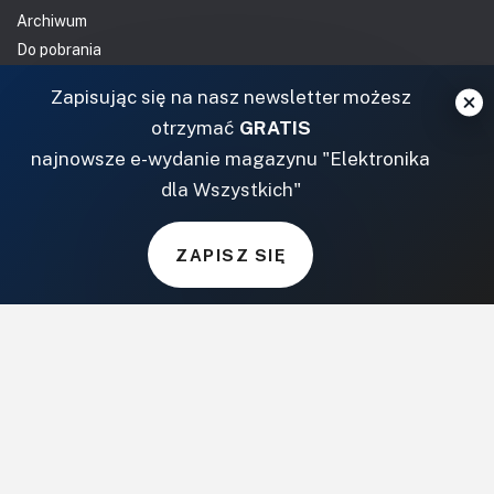
Archiwum
Do pobrania
NASZE SERWISY
Zapisując się na nasz newsletter możesz
otrzymać
GRATIS
DOM, OGRÓD I WNĘTRZA
najnowsze e-wydanie magazynu "Elektronika
dla Wszystkich"
BudujemyDom.pl
Projekty.BudujemyDom.pl
ZAPISZ SIĘ
CoZaIle.pl
Informator Budownictwa
ZielonyOgródek.pl
CzasNaWnetrze.pl
MUZYKA I DŹWIĘK
Audio.com.pl
MagazynGitarzysta.pl
MagazynPerkusista.pl