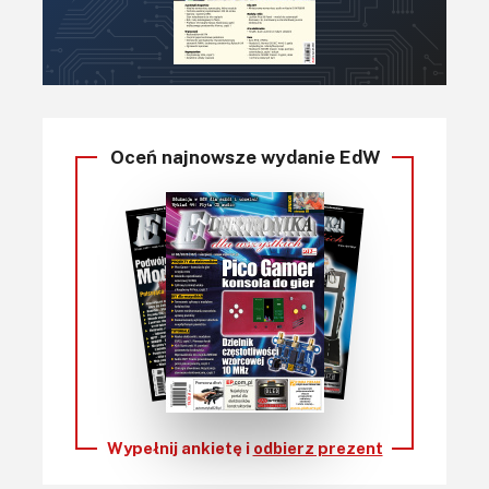
Oceń najnowsze wydanie EdW
Wypełnij ankietę i
odbierz prezent