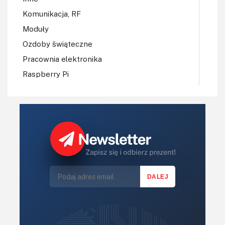
Komunikacja, RF
Moduły
Ozdoby świąteczne
Pracownia elektronika
Raspberry Pi
Regulatory mocy, sterowniki
Robotyka
Sterowniki (kontrolery)
Sterowniki silników
Światło
Technika μP, μC, PLD
Termometry i termostaty
Zasilanie/Moc
Zdalne sterowanie
Zegary, timery