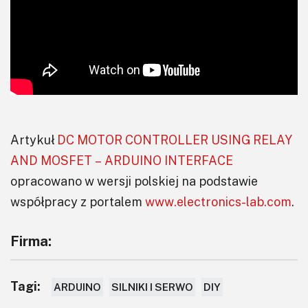
Artykuł
DC MOTOR CONTROLLER USING RELAY
AND MOSFET – ARDUINO INTERFACE
opracowano w wersji polskiej na podstawie
współpracy z portalem
www.electronics-lab.com
.
Firma:
Tagi:
ARDUINO
SILNIKI I SERWO
DIY