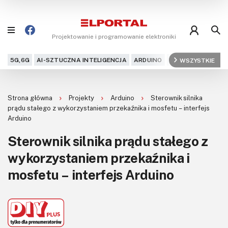
Projektowanie i programowanie elektroniki
5G,6G
AI-SZTUCZNA INTELIGENCJA
ARDUINO
ARM
WSZYSTKIE
AUDIO
AU
Blog
Strona główna
Projekty
Arduino
Sterownik silnika
Projekty
prądu stałego z wykorzystaniem przekaźnika i mosfetu – interfejs
Arduino
Kursy
Sterownik silnika prądu stałego z
wykorzystaniem przekaźnika i
DIY+
mosfetu – interfejs Arduino
Czytelnia
Dla Ciebie