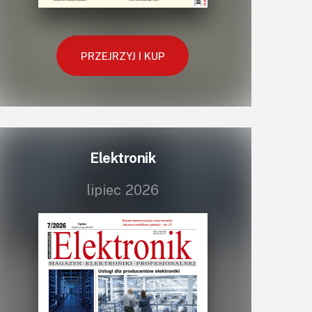
Retro
Komunikacja, RF
PRZEJRZYJ I KUP
Robotyka
SBC-SIP-SoC-CoM
Sensory
Silniki i serwo
Software
Elektronik
Sterowanie
Transformatory
lipiec 2026
Tranzystory
Wyświetlacze
Wzmacniacze
Zasilanie