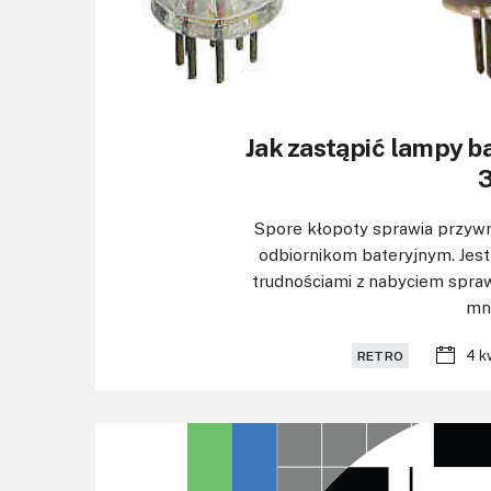
Jak zastąpić lampy ba
Spore kłopoty sprawia przyw
odbiornikom bateryjnym. Je
trudnościami z nabyciem spraw
mni
4 k
RETRO