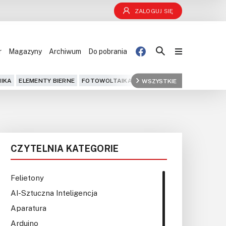
ZALOGUJ SIĘ
r
Magazyny
Archiwum
Do pobrania
Blog
IKA
ELEMENTY BIERNE
FOTOWOLTAIKA
FPGA
WSZYSTKIE
GPS
IOT
KOMPU
Projekty
Kursy
CZYTELNIA KATEGORIE
DIY+
Czytelnia
Felietony
AI-Sztuczna Inteligencja
Dla Ciebie
Aparatura
Arduino