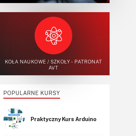
KOŁA NAUKOWE / SZKOŁY - PATRONAT
AVT
POPULARNE KURSY
Praktyczny Kurs Arduino