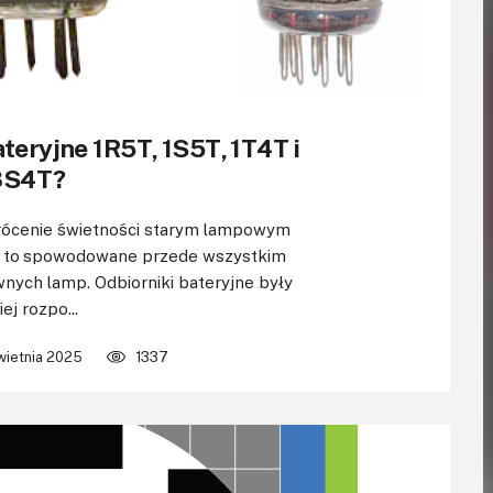
teryjne 1R5T, 1S5T, 1T4T i
3S4T?
rócenie świetności starym lampowym
st to spowodowane przede wszystkim
nych lamp. Odbiorniki bateryjne były
ej rozpo...
wietnia 2025
1337