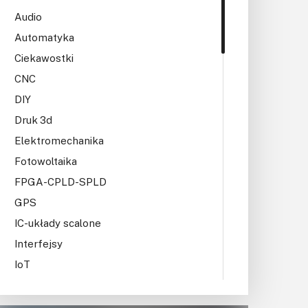
KITy AVT
Audio
Kontakt
Automatyka
Ciekawostki
Newsletter
CNC
Magazyny
DIY
Druk 3d
Archiwum
Elektromechanika
Fotowoltaika
Do pobrania
FPGA-CPLD-SPLD
GPS
IC-układy scalone
Interfejsy
IoT
Konkursy
Książki