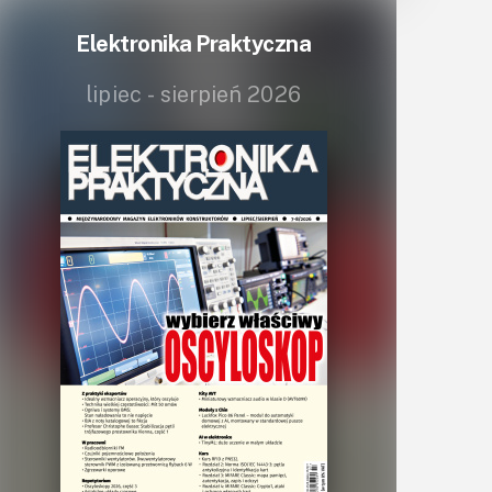
Lasery
Elektronika Praktyczna
LED/LCD/OLED
lipiec - sierpień 2026
Mechatronika
Mikrokontrolery (MCV,μC)
Moc
Moduły
Narzędzia
Optoelektronika
PCB/Montaż
Podstawy elektroniki
Podzespoły bierne
Półprzewodniki
Pomiary i testy
Projektowanie
Raspberry Pi