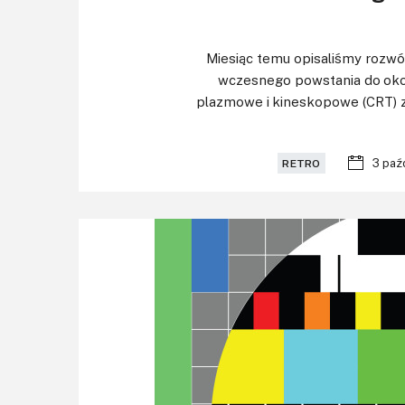
Miesiąc temu opisaliśmy rozwój
wczesnego powstania do okoł
plazmowe i kineskopowe (CRT)
3 paź
RETRO