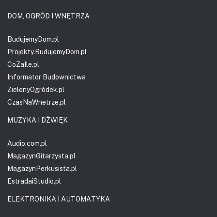
DOM, OGRÓD I WNĘTRZA
BudujemyDom.pl
Projekty.BudujemyDom.pl
CoZaIle.pl
Informator Budownictwa
ZielonyOgródek.pl
CzasNaWnetrze.pl
MUZYKA I DŹWIĘK
Audio.com.pl
MagazynGitarzysta.pl
MagazynPerkusista.pl
EstradaiStudio.pl
ELEKTRONIKA I AUTOMATYKA