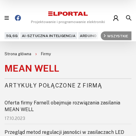
Projektowanie i programowanie elektroniki
5G,6G
AI-SZTUCZNA INTELIGENCJA
ARDUINO
ARM
WSZYSTKIE
AUDIO
AU
Blog
Strona główna
Firmy
Projekty
MEAN WELL
Kursy
ARTYKUŁY POŁĄCZONE Z FIRMĄ
DIY+
Oferta firmy Farnell obejmuje rozwiązania zasilania
Czytelnia
MEAN WELL
17.10.2023
Dla Ciebie
Przegląd metod regulacji jasności w zasilaczach LED