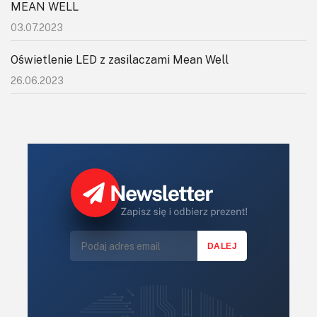
KITy AVT
MEAN WELL
03.07.2023
Kontakt
Oświetlenie LED z zasilaczami Mean Well
Newsletter
26.06.2023
Magazyny
Archiwum
Do pobrania