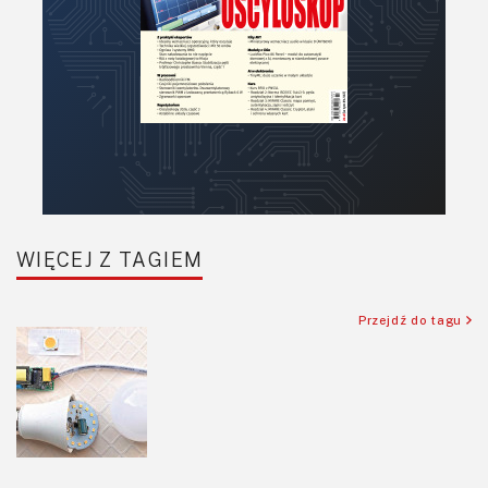
Półprzewodniki
Pomiary i testy
Projektowanie
Raspberry Pi
Retro
Komunikacja, RF
Robotyka
SBC/SIP/SoC/COM
WIĘCEJ Z TAGIEM
Sensory
Silniki i serwo
Przejdź do tagu
Software
Sterowanie
Transformatory
Tranzystory
Wyświetlacze