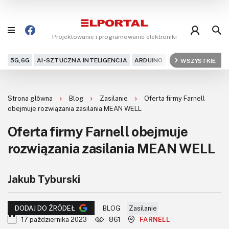
Projektowanie i programowanie elektroniki
5G,6G
AI-SZTUCZNA INTELIGENCJA
ARDUINO
ARM
WSZYSTKIE
AUDIO
AU
Blog
Strona główna
Blog
Zasilanie
Oferta firmy Farnell
Projekty
obejmuje rozwiązania zasilania MEAN WELL
Oferta firmy Farnell obejmuje
Kursy
rozwiązania zasilania MEAN WELL
DIY+
Jakub Tyburski
Czytelnia
Dla Ciebie
BLOG
Zasilanie
DODAJ DO ŹRÓDEŁ
17 października 2023
861
FARNELL