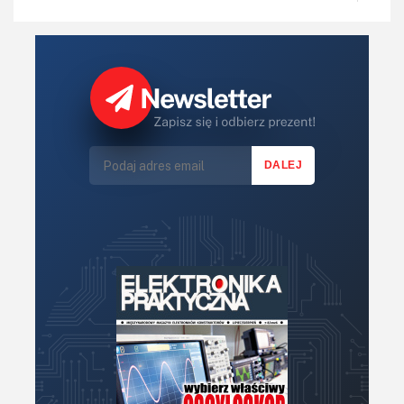
IoT
Koła Naukowe
Komputery
Książki
Lasery
LED/LCD/OLED
Mechatronika
Mikrokontrolery (MCU,μC)
Moc
Moduły
Narzędzia
Optoelektronika
PCB/Montaż
Podstawy elektroniki
Podzespoły bierne