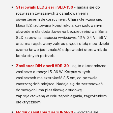
Sterowniki LED z serii SLD-150
- nadają się do
rozwiązań związanych z oznakowaniem i
oświetleniem dekoracyjnym. Charakteryzują się:
klasą II/2, izolowaną konstrukcją, czy izolowanym
obwodem dla dodatkowego bezpieczeństwa. Seria
SLD zapewnia napięcia wyjściowe: 12 V, 24 V i 56 V
oraz ma regulowany zakres prądu i stałą moc, dzięki
czemu łatwo jest znaleźć odpowiedni sterownik do
konkretnych potrzeb.
Zasilacze DIN z serii HDR-30
- są to ekonomiczne
zasilacze o mocy: 15-36 W. Korpus w tych
zasilaczach ma szerokość 3,5 cm, co pozwala
zaoszczędzić miejsce. Nadaje się do zastosowań
domowych i ma plastikową obudowę
zaprojektowaną w celu zapobiegania, zagrożeniom
elektrycznym.
Moduły zasilania z serii IRM-20
- wyróżnia się