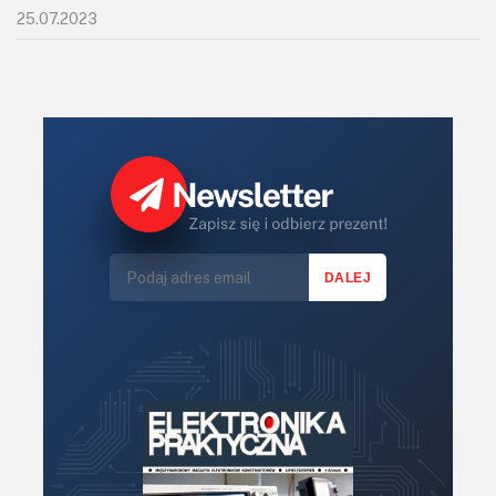
KITy AVT
25.07.2023
Kontakt
Newsletter
Magazyny
Archiwum
Do pobrania