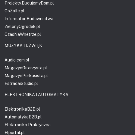
Projekty.BudujemyDom.pl
CoZaIle.pl
Informator Budownictwa
ZielonyOgródek.pl
CzasNaWnetrze.pl
MUZYKA I DŹWIĘK
Audio.com.pl
MagazynGitarzysta.pl
MagazynPerkusista.pl
EstradaiStudio.pl
ELEKTRONIKA I AUTOMATYKA
ElektronikaB2B.pl
AutomatykaB2B.pl
Elektronika Praktyczna
Elportal.pl