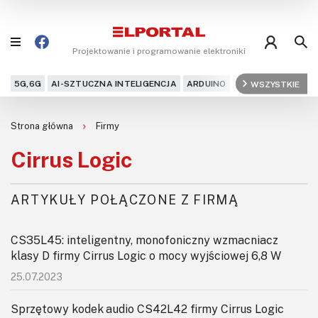
Projektowanie i programowanie elektroniki
5G,6G
AI-SZTUCZNA INTELIGENCJA
ARDUINO
ARM
WSZYSTKIE
AUDIO
AU
Blog
Strona główna
Firmy
Projekty
Cirrus Logic
Kursy
ARTYKUŁY POŁĄCZONE Z FIRMĄ
DIY+
CS35L45: inteligentny, monofoniczny wzmacniacz
Czytelnia
klasy D firmy Cirrus Logic o mocy wyjściowej 6,8 W
25.07.2023
Dla Ciebie
Sprzętowy kodek audio CS42L42 firmy Cirrus Logic