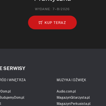
WYDANIE: 7–8/2026
KUP TERAZ
E SERWISY
RÓD I WNĘTRZA
MUZYKA I DŹWIĘK
yDom.pl
Audio.com.pl
.BudujemyDom.pl
MagazynGitarzysta.pl
l
MagazynPerkusista.pl