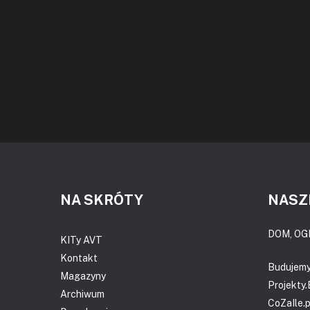
NA SKRÓTY
NASZ
DOM, OG
KITy AVT
Kontakt
Budujem
Magazyny
Projekty
Archiwum
CoZaIle.p