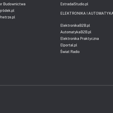
or Budownictwa
EstradaiStudio.pl
gródek.pl
ELEKTRONIKA I AUTOMATYK
etrze.pl
ElektronikaB2B.pl
AutomatykaB2B.pl
Elektronika Praktyczna
Elportal.pl
Świat Radio