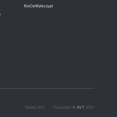
KtoCieWyleczy.pl
A
Sklep AVT
Copyright ©
AVT
2021