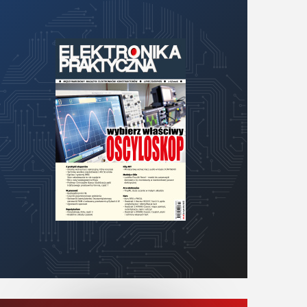
KITy AVT
Kontakt
Newsletter
Magazyny
Archiwum
Do pobrania