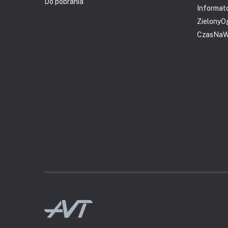
Do pobrania
Informat
ZielonyO
CzasNaWn