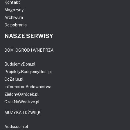
Kontakt
Magazyny
Archiwum
Do pobrania
NASZE SERWISY
DOM, OGRÓD I WNĘTRZA
BudujemyDom.pl
Projekty.BudujemyDom.pl
CoZaIle.pl
Informator Budownictwa
ZielonyOgródek.pl
CzasNaWnetrze.pl
MUZYKA I DŹWIĘK
Audio.com.pl