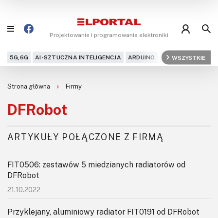
Projektowanie i programowanie elektroniki
5G,6G
AI-SZTUCZNA INTELIGENCJA
ARDUINO
ARM
WSZYSTKIE
AUDIO
AU
Blog
Strona główna
Firmy
Projekty
DFRobot
Kursy
ARTYKUŁY POŁĄCZONE Z FIRMĄ
DIY+
FIT0506: zestawów 5 miedzianych radiatorów od
Czytelnia
DFRobot
21.10.2022
Dla Ciebie
Przyklejany, aluminiowy radiator FIT0191 od DFRobot