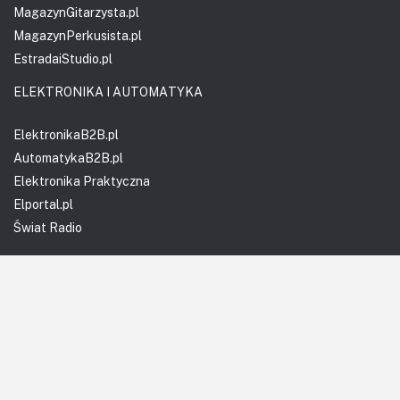
MagazynGitarzysta.pl
MagazynPerkusista.pl
EstradaiStudio.pl
ELEKTRONIKA I AUTOMATYKA
ElektronikaB2B.pl
AutomatykaB2B.pl
Elektronika Praktyczna
Elportal.pl
Świat Radio
FOTOGRAFIA, EDUKACJA I HI-TECH
Fotopolis.pl
ZDROWIE I RODZINA
KtoCieWyleczy.pl