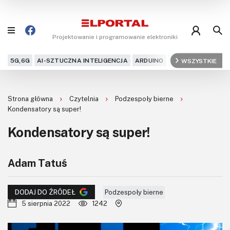
Projektowanie i programowanie elektroniki
5G,6G
AI-SZTUCZNA INTELIGENCJA
ARDUINO
ARM
WSZYSTKIE
AUDIO
AU
Blog
Strona główna
Czytelnia
Podzespoły bierne
Projekty
Kondensatory są super!
Kondensatory są super!
Kursy
DIY+
Adam Tatuś
Czytelnia
Podzespoły bierne
DODAJ DO ŹRÓDEŁ
5 sierpnia 2022
1242
Dla Ciebie