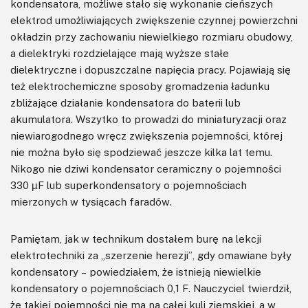
kondensatora, możliwe stało się wykonanie cieńszych
elektrod umożliwiających zwiększenie czynnej powierzchni
okładzin przy zachowaniu niewielkiego rozmiaru obudowy,
a dielektryki rozdzielające mają wyższe stałe
dielektryczne i dopuszczalne napięcia pracy. Pojawiają się
też elektrochemiczne sposoby gromadzenia ładunku
zbliżające działanie kondensatora do baterii lub
akumulatora. Wszytko to prowadzi do miniaturyzacji oraz
niewiarogodnego wręcz zwiększenia pojemności, której
nie można było się spodziewać jeszcze kilka lat temu.
Nikogo nie dziwi kondensator ceramiczny o pojemności
330 µF lub superkondensatory o pojemnościach
mierzonych w tysiącach faradów.
Pamiętam, jak w technikum dostałem burę na lekcji
elektrotechniki za „szerzenie herezji”, gdy omawiane były
kondensatory – powiedziałem, że istnieją niewielkie
kondensatory o pojemnościach 0,1 F. Nauczyciel twierdził,
że takiej pojemności nie ma na całej kuli ziemskiej, a w