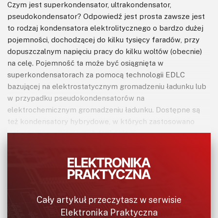
Czym jest superkondensator, ultrakondensator,
pseudokondensator? Odpowiedź jest prosta zawsze jest
to rodzaj kondensatora elektrolitycznego o bardzo dużej
pojemności, dochodzącej do kilku tysięcy faradów, przy
dopuszczalnym napięciu pracy do kilku woltów (obecnie)
na celę. Pojemność ta może być osiągnięta w
superkondensatorach za pomocą technologii EDLC
bazującej na elektrostatycznym gromadzeniu ładunku lub
w przypadku pseudokondensatorów na
elektrochemicznym gromadzeniu ładunku. Dostępne są
też kondensatory hybrydowe, w których zastosowano
połączenie wymienionych technologii.
Jakie parametry cechują superkondensatory? Podobnie
jak dla wszystkich kondensatorów podstawowymi
parametrami są: pojemność, napięcie pracy, zakres
temperatur i rezystancja szeregowa. W przypadku
Cały artykuł przeczytasz w serwisie
superkondensatorów dodatkowo specyfikowane są:
Elektronika Praktyczna
maksymalne prądy ładowania i rozładowania [A, kA],