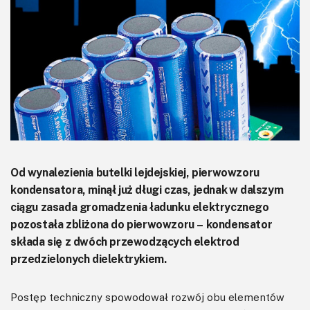
KITy AVT
Kontakt
Newsletter
Magazyny
Archiwum
Do pobrania
Od wynalezienia butelki lejdejskiej, pierwowzoru
kondensatora, minął już długi czas, jednak w dalszym
ciągu zasada gromadzenia ładunku elektrycznego
pozostała zbliżona do pierwowzoru – kondensator
składa się z dwóch przewodzących elektrod
przedzielonych dielektrykiem.
Postęp techniczny spowodował rozwój obu elementów