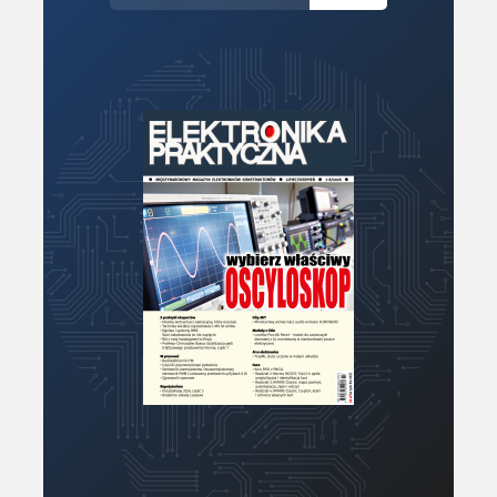
Moc
Moduły
Narzędzia
Optoelektronika
PCB/Montaż
Podstawy elektroniki
Podzespoły bierne
Półprzewodniki
Pomiary i testy
Porady
Projektowanie
Raspberry Pi
Retro
Komunikacja, RF
Robotyka