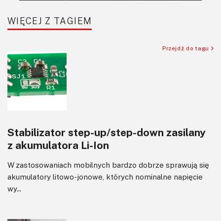
SBC-SIP-SoC-CoM
WIĘCEJ Z TAGIEM
Sensory
Silniki i serwo
Przejdź do tagu
Software
Sterowanie
Transformatory
Tranzystory
Wyświetlacze
Stabilizator step-up/step-down zasilany
Wywiady
z akumulatora Li-Ion
Wzmacniacze
Zasilanie
W zastosowaniach mobilnych bardzo dobrze sprawują się
Felietony
akumulatory litowo-jonowe, których nominalne napięcie
wy...