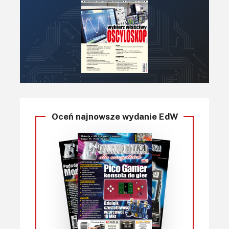
Oceń najnowsze wydanie EdW