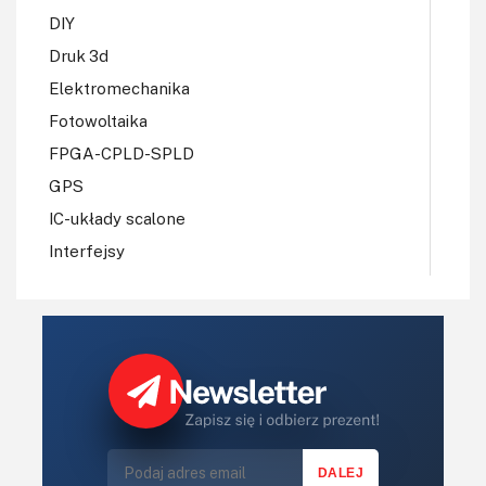
DIY
Druk 3d
Elektromechanika
Fotowoltaika
FPGA-CPLD-SPLD
GPS
IC-układy scalone
Interfejsy
IoT
Konkursy
Książki
Lasery
LED/LCD/OLED
Mechatronika
Mikrokontrolery (MCV,μC)