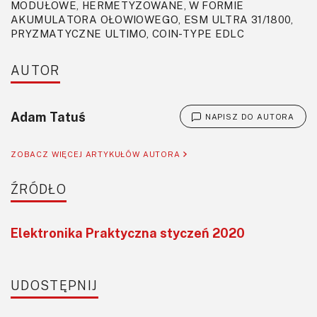
MODUŁOWE, HERMETYZOWANE, W FORMIE
eliminacja chemicznych źródeł energii.
AKUMULATORA OŁOWIOWEGO, ESM ULTRA 31/1800,
PRYZMATYCZNE ULTIMO, COIN-TYPE EDLC
AUTOR
Adam Tatuś
NAPISZ DO AUTORA
ZOBACZ WIĘCEJ ARTYKUŁÓW AUTORA
ŹRÓDŁO
Elektronika Praktyczna styczeń 2020
UDOSTĘPNIJ