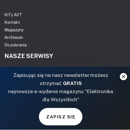
KITy AVT
Kontakt
Magazyny
Archiwum
Do pobrania
NASZE SERWISY
DOM, OGRÓD I WNĘTRZA
Zapisując się na nasz newsletter możesz
otrzymać
GRATIS
BudujemyDom.pl
najnowsze e-wydanie magazynu "Elektronika
Projekty.BudujemyDom.pl
dla Wszystkich"
CoZaIle.pl
Informator Budownictwa
ZielonyOgródek.pl
ZAPISZ SIĘ
CzasNaWnetrze.pl