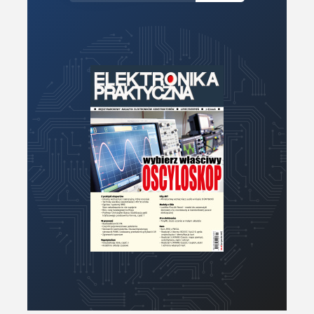
Moc
Moduły
Narzędzia
Optoelektronika
PCB/Montaż
Podstawy elektroniki
Podzespoły bierne
Półprzewodniki
Pomiary i testy
Porady
Projektowanie
Raspberry Pi
Retro
Komunikacja, RF
Robotyka