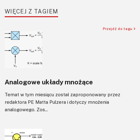
SBC-SIP-SoC-CoM
WIĘCEJ Z TAGIEM
Sensory
Silniki i serwo
Przejdź do tagu
Software
Sterowanie
Transformatory
Tranzystory
Wyświetlacze
Analogowe układy mnożące
Wywiady
Wzmacniacze
Temat w tym miesiącu został zaproponowany przez
Zasilanie
redaktora PE Matta Pulzera i dotyczy mnożenia
Felietony
analogowego. Zos...