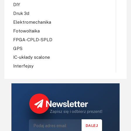
DIY
Druk 3d
Elektromechanika
Fotowoltaika
FPGA-CPLD-SPLD
GPS
IC-układy scalone
Interfejsy
IoT
Konkursy
Książki
Lasery
LED/LCD/OLED
Mechatronika
Mikrokontrolery (MCV,μC)