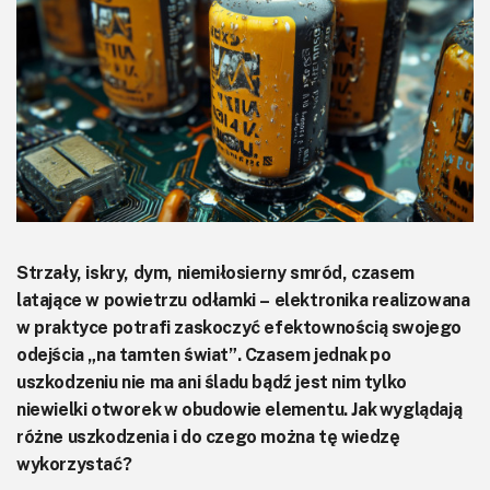
KITy AVT
Kontakt
Newsletter
Magazyny
Archiwum
Do pobrania
Strzały, iskry, dym, niemiłosierny smród, czasem
latające w powietrzu odłamki – elektronika realizowana
w praktyce potrafi zaskoczyć efektownością swojego
odejścia „na tamten świat”. Czasem jednak po
uszkodzeniu nie ma ani śladu bądź jest nim tylko
niewielki otworek w obudowie elementu. Jak wyglądają
różne uszkodzenia i do czego można tę wiedzę
wykorzystać?