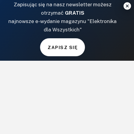
NASZE SERWISY
Zapisując się na nasz newsletter możesz
otrzymać
GRATIS
DOM, OGRÓD I WNĘTRZA
najnowsze e-wydanie magazynu "Elektronika
dla Wszystkich"
BudujemyDom.pl
Projekty.BudujemyDom.pl
ZAPISZ SIĘ
CoZaIle.pl
Informator Budownictwa
ZielonyOgródek.pl
CzasNaWnetrze.pl
MUZYKA I DŹWIĘK
Audio.com.pl
MagazynGitarzysta.pl
MagazynPerkusista.pl
EstradaiStudio.pl
ELEKTRONIKA I AUTOMATYKA