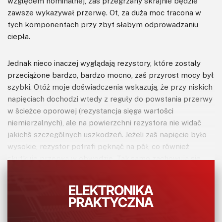
względem nominalnej, zaś przegrzany skrajnie będzie
zawsze wykazywał przerwę. Ot, za duża moc tracona w
tych komponentach przy zbyt słabym odprowadzaniu
ciepła.
Jednak nieco inaczej wyglądają rezystory, które zostały
przeciążone bardzo, bardzo mocno, zaś przyrost mocy był
szybki. Otóż moje doświadczenia wskazują, że przy niskich
napięciach dochodzi wtedy z reguły do powstania przerwy
w ścieżce oporowej (rezystancja sięga wartości
niemierzalnych), ale na powierzchni rezystora nie widać
jakichś szczególnych uszkodzeń. Jeżeli zaś napięcie było
wysokie, rezystor potrafi pęknąć na pół, co również
skutkuje przerwą w obwodzie. Tak samo zachowują się
rezystory SMD, przy czym wywołanie uszkodzenia
pierwszego rodzaju (pęknięcie ścieżki bez widocznych
uszkodzeń) jest w nich rzadziej spotykane – częściej
dochodzi do powstania odprysków na zewnętrznej
powierzchni lakieru.