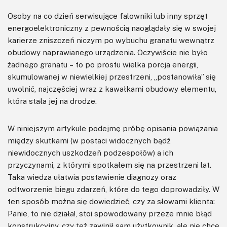
Osoby na co dzień serwisujące falowniki lub inny sprzęt
energoelektroniczny z pewnością naoglądały się w swojej
karierze zniszczeń niczym po wybuchu granatu wewnątrz
obudowy naprawianego urządzenia. Oczywiście nie było
żadnego granatu – to po prostu wielka porcja energii,
skumulowanej w niewielkiej przestrzeni, „postanowiła” się
uwolnić, najczęściej wraz z kawałkami obudowy elementu,
która stała jej na drodze.
W niniejszym artykule podejmę próbę opisania powiązania
między skutkami (w postaci widocznych bądź
niewidocznych uszkodzeń podzespołów) a ich
przyczynami, z którymi spotkałem się na przestrzeni lat.
Taka wiedza ułatwia postawienie diagnozy oraz
odtworzenie biegu zdarzeń, które do tego doprowadziły. W
ten sposób można się dowiedzieć, czy za słowami klienta:
Panie, to nie działa!, stoi spowodowany przeze mnie błąd
konstrukcyjny, czy też zawinił sam użytkownik, ale nie chce