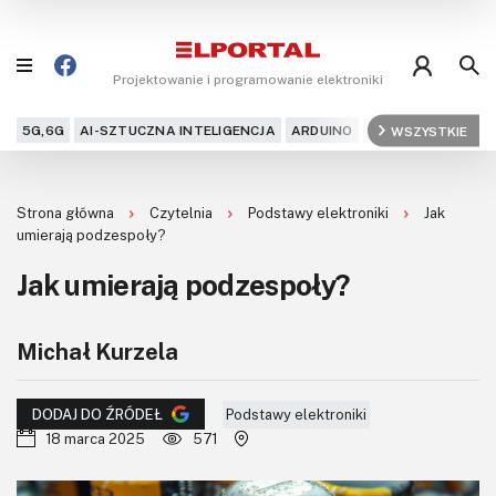
Projektowanie i programowanie elektroniki
5G,6G
AI-SZTUCZNA INTELIGENCJA
ARDUINO
ARM
WSZYSTKIE
AUDIO
AU
Blog
Strona główna
Czytelnia
Podstawy elektroniki
Jak
Projekty
umierają podzespoły?
Jak umierają podzespoły?
Kursy
DIY+
Michał Kurzela
Czytelnia
Podstawy elektroniki
DODAJ DO ŹRÓDEŁ
18 marca 2025
571
Dla Ciebie