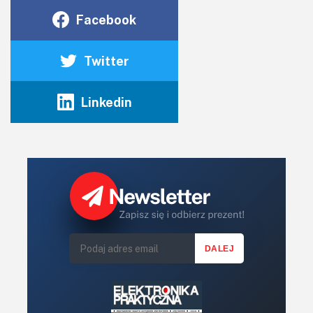
przegrzanie podczas lutowania. Zdarza się to głównie przy
Facebook
lutowaniu prototypów przy użyciu gorącego powietrza, ale
w piecu też takie przypadki się zdarzają, choć musi on być
Twitter
wyjątkowo kiepskiej jakości. Nie musi nawet dojść do
zmiany koloru obudowy.
Linkedin
Kondensatory ceramiczne (mam na myśli głównie SMD)
reagują zwarciem na przekroczenie napięcia bez
widocznych objawów z zewnątrz. Jeden jedyny raz w życiu
widziałem przegrzany kondensator, który pracował jako
element snubbera – wtedy dochodziło prawdopodobnie
do tracenia mocy na jego rezystancji szeregowej (ESR).
Obudowa elementu wyraźnie pociemniała, choć nadal był
on sprawny.
Z kolei kondensatory elektrolityczne potrafią zafundować
zwarcie lub wyciek elektrolitu z obudowy przy zbyt
wysokim napięciu, tudzież przy odwrotnej polaryzacji.