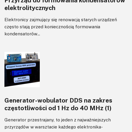
Przyrząd do formowania kondensatorów
elektrolitycznych
Wzmacniacze
Zasilanie
Elektronicy zajmujący się renowacją starych urządzeń
Felietony
często stają przed koniecznością formowania
kondensatorów...
Generator-wobulator DDS na zakres
częstotliwości od 1 Hz do 40 MHz (1)
Generator przestrajany, to jeden z najważniejszych
przyrządów w warsztacie każdego elektronika-