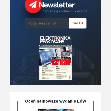
urządzenia – SPR-45 amerykańskiej marki DDM Novastar –
można zobaczyć na
fotografii 4
. Urządzenie
automatycznie dostosowuje nacisk rakli i przesuwa ją w
obydwu kierunkach, natomiast procesy wymiany płytek
drukowanych oraz ich pozycjonowania muszą być
wykonywane ręcznie przez operatora.
Fotografia 4. Półautomatyczna drukarka szablonowa SPR-45
marki DDM Novastar
W przypadku produkcji małoseryjnej lub prototypowej
pasta może być także nanoszona za pomocą drukarek
manualnych – jest to rozwiązanie nieporównanie tańsze i
bardziej kompaktowe w porównaniu do najprostszych
Oceń najnowsze wydanie EdW
nawet drukarek automatycznych oraz półautomatycznych.
Na rynku istnieją zasadniczo dwa rodzaje tego typu