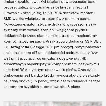
drukarki szablonowej. Od jakości i powtarzalności tego
procesu zależy w dużej mierze ostateczny rezultat
lutowania – szacuje się, że 60...70% defektów montażu
SMD wynika właśnie z problemów z drukiem pasty.
Nowoczesne, automatyczne drukarki wyposażone są w
systemy centrowania szablonu względem płytki z
dokładnością rzędu ułamka milimetra oraz mechanizmy
kontroli nałożonej pasty. Przykładowo drukarka ASM DEK
TQ (
fotografia 1
) osiąga ±12,5 μm precyzji pozycjonowania
szablonu i około ±17 μm dokładności nadruku pasty (tzw.
wet print accuracy), co umożliwia obsługę płyt HDI
obsadzanych najmniejszymi komponentami pasywnymi i
układami BGA o gęstym upakowaniu pinów. Czas cyklu
drukowania jest bardzo krótki i wynosi około 6,5 sekundy
na jedną płytkę (lub panel), dzięki czemu drukarka nadąża
za tempem szybkich automatów pick & place.