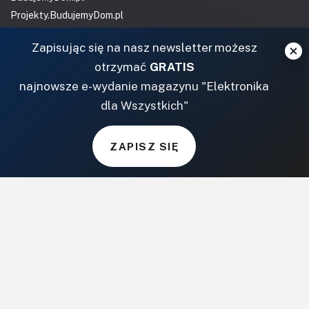
Projekty.BudujemyDom.pl
CoZaIle.pl
Zapisując się na nasz newsletter możesz
Informator Budownictwa
otrzymać
GRATIS
ZielonyOgródek.pl
najnowsze e-wydanie magazynu "Elektronika
CzasNaWnetrze.pl
dla Wszystkich"
MUZYKA I DŹWIĘK
Audio.com.pl
ZAPISZ SIĘ
MagazynGitarzysta.pl
MagazynPerkusista.pl
EstradaiStudio.pl
ELEKTRONIKA I AUTOMATYKA
ElektronikaB2B.pl
AutomatykaB2B.pl
Elektronika Praktyczna