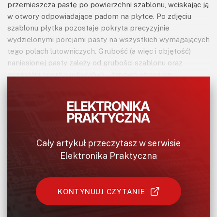
przemieszcza pastę po powierzchni szablonu, wciskając ją
w otwory odpowiadające padom na płytce. Po zdjęciu
szablonu płytka pozostaje pokryta precyzyjnie
wydzielonymi porcjami pasty na wszystkich wymagających
tego polach lutowniczych. Grubość (a więc i objętość)
naniesionej pasty zależy od grubości szablonu oraz
geometrii apertur (otworów) – typowo używa się
szablonów stalowych o grubości 100...150 μm, co zapewnia
odpowiednią ilość pasty dla większości komponentów
SMD. Bardzo istotnym elementem systemów
automatycznego nakładania pasty jest też mechanizm
usuwania z szablonu z resztek lutowia, ponieważ wszelkie
Cały artykuł przeczytasz w serwisie
zanieczyszczenia mogą powodować pogorszenie jakości
Elektronika Praktyczna
rozkładu pasty, a w efekcie prowadzić do powstawania
uszkodzonych połączeń.
KONTYNUUJ CZYTANIE
Automatyzacja procesu nadruku pasty eliminuje błędy
ludzkie obecne w rozwiązaniach półautomatycznych i
manualnych. Drukarki automatyczne same pozycjonują