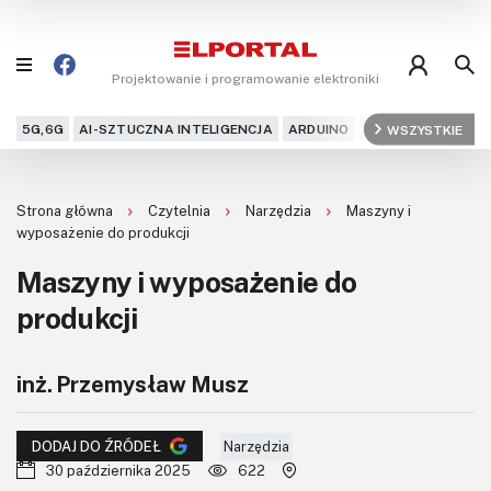
Projektowanie i programowanie elektroniki
5G,6G
AI-SZTUCZNA INTELIGENCJA
ARDUINO
ARM
WSZYSTKIE
AUDIO
AU
Blog
Strona główna
Czytelnia
Narzędzia
Maszyny i
Projekty
wyposażenie do produkcji
Maszyny i wyposażenie do
Kursy
produkcji
DIY+
inż. Przemysław Musz
Czytelnia
Dla Ciebie
Narzędzia
DODAJ DO ŹRÓDEŁ
30 października 2025
622