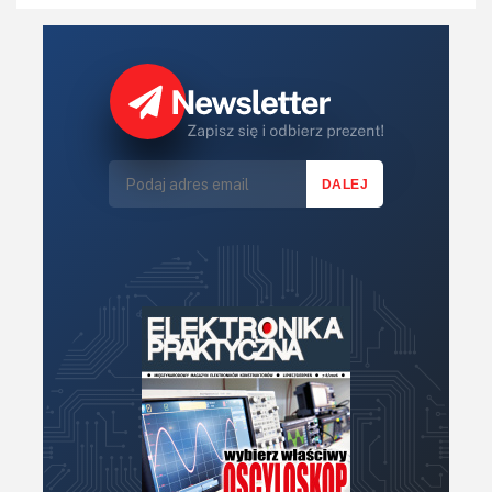
Konkursy
Książki
Lasery
LED/LCD/OLED
Mechatronika
Mikrokontrolery (MCV,μC)
Moc
Moduły
Narzędzia
Optoelektronika
PCB/Montaż
Podstawy elektroniki
Podzespoły bierne
Półprzewodniki
Pomiary i testy