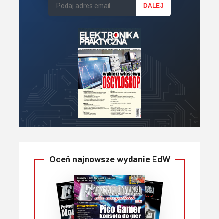
Oceń najnowsze wydanie EdW