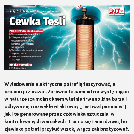
KITy AVT
Kontakt
Newsletter
Magazyny
Archiwum
Do pobrania
Wyładowania elektryczne potrafią fascynować, a
czasem przerażać. Zarówno te samoistnie występujące
w naturze (za moim oknem właśnie trwa solidna burza i
odbywa się niezwykle efektowny „festiwal piorunów”)
jak i te generowane przez człowieka sztucznie, w
kontrolowanych warunkach. Trudno się temu dziwić, bo
zjawisko potrafi przykuć wzrok, wręcz zahipnotyzować.