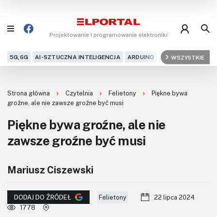
Projektowanie i programowanie elektroniki
5G,6G
AI-SZTUCZNA INTELIGENCJA
ARDUINO
ARM
WSZYSTKIE
AUDIO
AU
Blog
Strona główna
Czytelnia
Felietony
Piękne bywa
Projekty
groźne, ale nie zawsze groźne być musi
Piękne bywa groźne, ale nie
Kursy
zawsze groźne być musi
DIY+
Mariusz Ciszewski
Czytelnia
Dla Ciebie
Felietony
22 lipca 2024
DODAJ DO ŹRÓDEŁ
1778