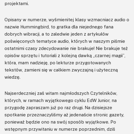
projektami.
Opisany w numerze, wyśmienitej klasy wzmacniacz audio o
nazwie Hummingbird, to gratka dla niejednego fana
dobrych wibracji, a to zaledwie jeden z artykułów
poświęconych tematyce audio, których w naszym piśmie
ostatnimi czasy zdecydowanie nie brakuje! Nie brakuje też
opisów sprzętu i tutoriali z kolejną dawką „czarnej magii”,
która, mam nadzieję, po lekturze przygotowanych
tekstów, zamieni się w całkiem zwyczajną i użyteczną
wiedzę.
Najserdeczniej zaś witam najmłodszych Czytelników,
których, w ramach wyjątkowego cyklu EdW Junior, na
przygodę zapraszam już po raz drugi. Na dzisiejsze
spotkanie przeznaczyliśmy aż jedenaście stronic gazety,
ponieważ będzie ono na swój sposób wyjątkowe. Po
wstępnym przywitaniu w numerze poprzednim, dziś