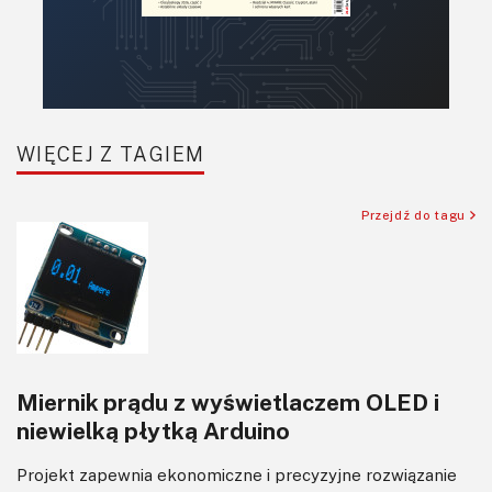
Raspberry Pi
Retro
Komunikacja, RF
Robotyka
SBC-SIP-SoC-CoM
WIĘCEJ Z TAGIEM
Sensory
Silniki i serwo
Przejdź do tagu
Software
Sterowanie
Transformatory
Tranzystory
Wyświetlacze
Miernik prądu z wyświetlaczem OLED i
Wywiady
niewielką płytką Arduino
Wzmacniacze
Zasilanie
Projekt zapewnia ekonomiczne i precyzyjne rozwiązanie