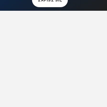
CzasNaWnetrze.pl
MUZYKA I DŹWIĘK
Audio.com.pl
MagazynGitarzysta.pl
MagazynPerkusista.pl
EstradaiStudio.pl
ELEKTRONIKA I AUTOMATYKA
ElektronikaB2B.pl
AutomatykaB2B.pl
Elektronika Praktyczna
Elportal.pl
Świat Radio
FOTOGRAFIA, EDUKACJA I HI-TECH