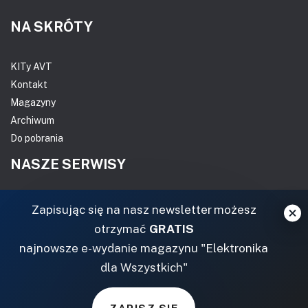
NA SKRÓTY
KITy AVT
Kontakt
Magazyny
Archiwum
Do pobrania
NASZE SERWISY
DOM, OGRÓD I WNĘTRZA
Zapisując się na nasz newsletter możesz
otrzymać
GRATIS
BudujemyDom.pl
najnowsze e-wydanie magazynu "Elektronika
Projekty.BudujemyDom.pl
dla Wszystkich"
CoZaIle.pl
Informator Budownictwa
ZielonyOgródek.pl
ZAPISZ SIĘ