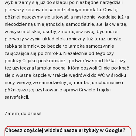
wybierzemy się już do sklepu po niezbędne narzędzia i
pierwszy zestaw do samodzielnego montażu. Chwilę
później nauczymy się lutować, a następnie, władając już tą
niecodzienną umiejętnością, samodzielnie, ale, jak wierzę,
w asyście bliskiej osoby, zmontujesz swój, być może
pierwszy w życiu, układ elektroniczny. Już teraz, uchylę
rąbka tajemnicy, że będzie to lampka samoczynnie
załączająca się po zmroku. Niezależnie od tego czy
posłuży Ci jako poskramiacz „potworów spod łóżka” czy
też użyteczna lampka nocna, która pozwoli Ci nie potknąć
się o własne kapcie w trakcie wędrówki do WC w środku
nocy, wierzę, że samodzielny jej montaż, uruchomienie i
późniejsze jej użytkowanie sprawi Ci wiele frajdy i
satysfakcji.
Zatem, do dzieła!
Chcesz częściej widzieć nasze artykuły w Google?