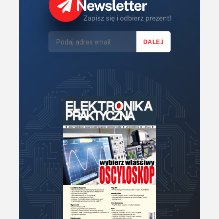
Lasery
LED/LCD/OLED
Mechatronika
Mikrokontrolery (MCV,μC)
Moc
Moduły
Narzędzia
Optoelektronika
PCB/Montaż
Podstawy elektroniki
Podzespoły bierne
Półprzewodniki
Pomiary i testy
Porady
Projektowanie