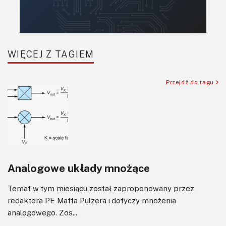
Retro
Komunikacja, RF
Robotyka
SBC-SIP-SoC-CoM
WIĘCEJ Z TAGIEM
Sensory
Silniki i serwo
Przejdź do tagu
Software
Sterowanie
Transformatory
Tranzystory
Wyświetlacze
Analogowe układy mnożące
Wywiady
Wzmacniacze
Temat w tym miesiącu został zaproponowany przez
Zasilanie
redaktora PE Matta Pulzera i dotyczy mnożenia
Felietony
analogowego. Zos...