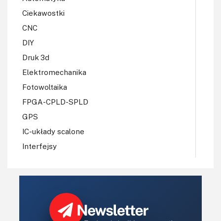
Ciekawostki
CNC
DIY
Druk 3d
Elektromechanika
Fotowoltaika
FPGA-CPLD-SPLD
GPS
IC-układy scalone
Interfejsy
IoT
Konkursy
Książki
Lasery
LED/LCD/OLED