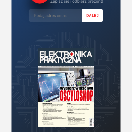
Mechatronika
Mikrokontrolery (MCV,μC)
Moc
Moduły
Narzędzia
Optoelektronika
PCB/Montaż
Podstawy elektroniki
Podzespoły bierne
Półprzewodniki
Pomiary i testy
Porady
Projektowanie
Raspberry Pi