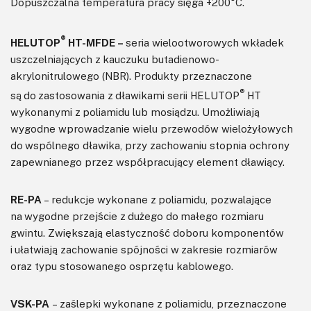
Dopuszczalna temperatura pracy sięga +200°C.
®
HELUTOP
HT-MFDE –
seria wielootworowych wkładek
uszczelniających z kauczuku butadienowo-
akrylonitrulowego (NBR). Produkty przeznaczone
®
są do zastosowania z dławikami serii HELUTOP
HT
wykonanymi z poliamidu lub mosiądzu. Umożliwiają
wygodne wprowadzanie wielu przewodów wielożyłowych
do wspólnego dławika, przy zachowaniu stopnia ochrony
zapewnianego przez współpracujący element dławiący.
RE-PA
– redukcje wykonane z poliamidu, pozwalające
na wygodne przejście z dużego do małego rozmiaru
gwintu. Zwiększają elastyczność doboru komponentów
i ułatwiają zachowanie spójności w zakresie rozmiarów
oraz typu stosowanego osprzętu kablowego.
VSK-PA
– zaślepki wykonane z poliamidu, przeznaczone