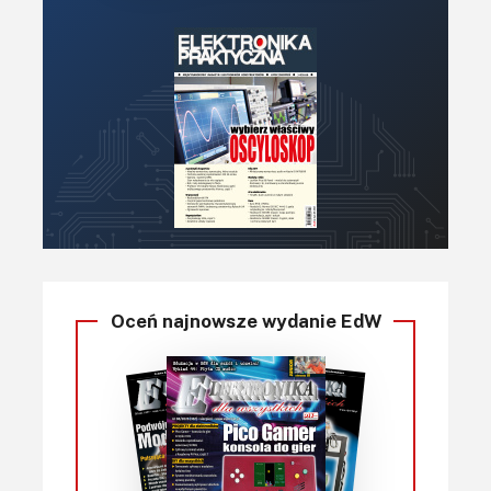
Oceń najnowsze wydanie EdW