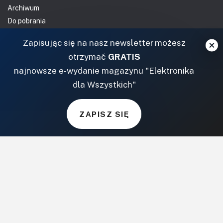
Archiwum
Do pobrania
NASZE SERWISY
Zapisując się na nasz newsletter możesz
otrzymać
GRATIS
DOM, OGRÓD I WNĘTRZA
najnowsze e-wydanie magazynu "Elektronika
dla Wszystkich"
BudujemyDom.pl
Projekty.BudujemyDom.pl
ZAPISZ SIĘ
CoZaIle.pl
Informator Budownictwa
ZielonyOgródek.pl
CzasNaWnetrze.pl
MUZYKA I DŹWIĘK
Audio.com.pl
MagazynGitarzysta.pl
MagazynPerkusista.pl