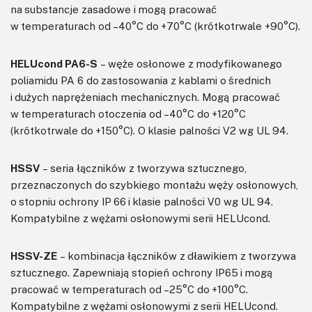
na substancje zasadowe i mogą pracować
w temperaturach od –40°C do +70°C (krótkotrwale +90°C).
HELUcond PA6-S
– węże osłonowe z modyfikowanego
poliamidu PA 6 do zastosowania z kablami o średnich
i dużych naprężeniach mechanicznych. Mogą pracować
w temperaturach otoczenia od –40°C do +120°C
(krótkotrwale do +150°C). O klasie palności V2 wg UL 94.
HSSV
– seria łączników z tworzywa sztucznego,
przeznaczonych do szybkiego montażu węży osłonowych,
o stopniu ochrony IP 66 i klasie palności V0 wg UL 94.
Kompatybilne z wężami osłonowymi serii HELUcond.
HSSV-ZE
– kombinacja łączników z dławikiem z tworzywa
sztucznego. Zapewniają stopień ochrony IP65 i mogą
pracować w temperaturach od –25°C do +100°C.
Kompatybilne z wężami osłonowymi z serii HELUcond.