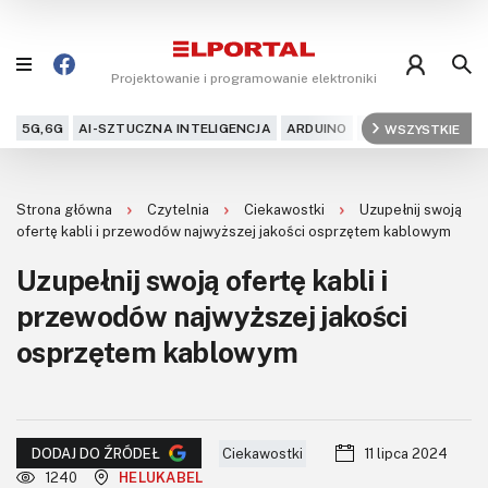
Projektowanie i programowanie elektroniki
5G,6G
AI-SZTUCZNA INTELIGENCJA
ARDUINO
ARM
WSZYSTKIE
AUDIO
AU
Blog
Strona główna
Czytelnia
Ciekawostki
Uzupełnij swoją
Projekty
ofertę kabli i przewodów najwyższej jakości osprzętem kablowym
Uzupełnij swoją ofertę kabli i
Kursy
przewodów najwyższej jakości
DIY+
osprzętem kablowym
Czytelnia
Dla Ciebie
Ciekawostki
11 lipca 2024
DODAJ DO ŹRÓDEŁ
1240
HELUKABEL