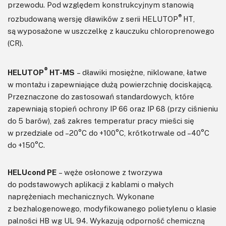
przewodu. Pod względem konstrukcyjnym stanowią
®
rozbudowaną wersję dławików z serii HELUTOP
HT,
są wyposażone w uszczelkę z kauczuku chloroprenowego
(CR).
®
HELUTOP
HT-MS
– dławiki mosiężne, niklowane, łatwe
w montażu i zapewniające dużą powierzchnię dociskającą.
Przeznaczone do zastosowań standardowych, które
zapewniają stopień ochrony IP 66 oraz IP 68 (przy ciśnieniu
do 5 barów), zaś zakres temperatur pracy mieści się
w przedziale od –20°C do +100°C, krótkotrwale od –40°C
do +150°C.
HELUcond PE
– węże osłonowe z tworzywa
do podstawowych aplikacji z kablami o małych
naprężeniach mechanicznych. Wykonane
z bezhalogenowego, modyfikowanego polietylenu o klasie
palności HB wg UL 94. Wykazują odporność chemiczną