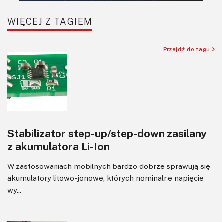
SBC/SIP/SoC/COM
WIĘCEJ Z TAGIEM
Sensory
Silniki i serwo
Przejdź do tagu
Software
Sterowanie
Transformatory
Tranzystory
Wyświetlacze
Stabilizator step-up/step-down zasilany
Wzmacniacze
z akumulatora Li-Ion
Zasilanie
W zastosowaniach mobilnych bardzo dobrze sprawują się
akumulatory litowo-jonowe, których nominalne napięcie
wy...