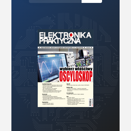
Mikrokontrolery (MCU,μC)
Moc
Moduły
Narzędzia
Optoelektronika
PCB/Montaż
Podstawy elektroniki
Podzespoły bierne
Półprzewodniki
Pomiary i testy
Projektowanie
Raspberry Pi
Retro
Komunikacja, RF
Robotyka