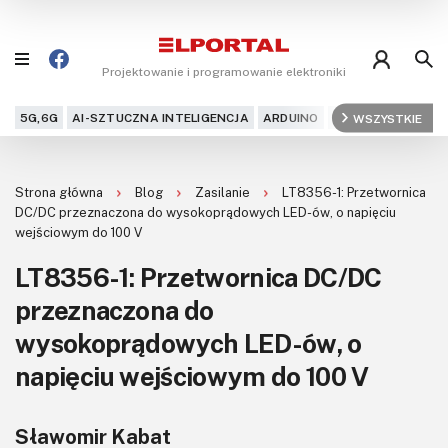
Projektowanie i programowanie elektroniki
5G,6G
AI-SZTUCZNA INTELIGENCJA
ARDUINO
ARM
WSZYSTKIE
AUDIO
AU
Blog
Strona główna
Blog
Zasilanie
LT8356-1: Przetwornica
Projekty
DC/DC przeznaczona do wysokoprądowych LED-ów, o napięciu
wejściowym do 100 V
Kursy
LT8356-1: Przetwornica DC/DC
przeznaczona do
DIY+
wysokoprądowych LED-ów, o
Czytelnia
napięciu wejściowym do 100 V
Dla Ciebie
Sławomir Kabat