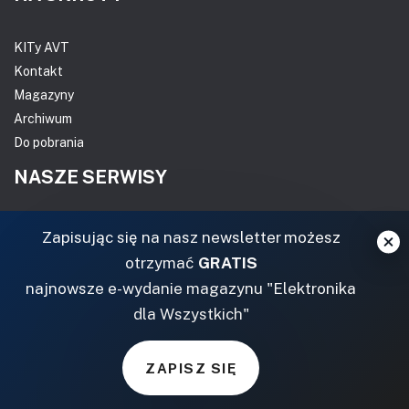
KITy AVT
Kontakt
Magazyny
Archiwum
Do pobrania
NASZE SERWISY
DOM, OGRÓD I WNĘTRZA
Zapisując się na nasz newsletter możesz
otrzymać
GRATIS
BudujemyDom.pl
najnowsze e-wydanie magazynu "Elektronika
Projekty.BudujemyDom.pl
dla Wszystkich"
CoZaIle.pl
Informator Budownictwa
ZielonyOgródek.pl
ZAPISZ SIĘ
CzasNaWnetrze.pl