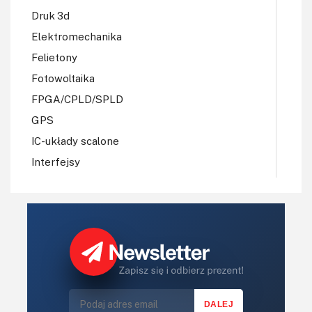
Druk 3d
Elektromechanika
Felietony
Fotowoltaika
FPGA/CPLD/SPLD
GPS
IC-układy scalone
Interfejsy
IoT
Koła Naukowe
Komputery
Książki
Lasery
LED/LCD/OLED
Mechatronika