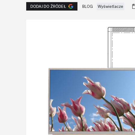
BLOG
Wyświetlacze
DODAJ DO ŹRÓDEŁ