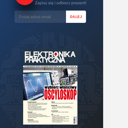
Lasery
LED/LCD/OLED
Mechatronika
Mikrokontrolery (MCU,μC)
Moc
Moduły
Narzędzia
Optoelektronika
PCB/Montaż
Podstawy elektroniki
Podzespoły bierne
Półprzewodniki
Pomiary i testy
Projektowanie
Raspberry Pi