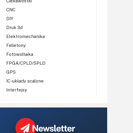
Ciekawostki
CNC
DIY
Druk 3d
Elektromechanika
Felietony
Fotowoltaika
FPGA/CPLD/SPLD
GPS
IC-układy scalone
Interfejsy
IoT
Koła Naukowe
Komputery
Książki