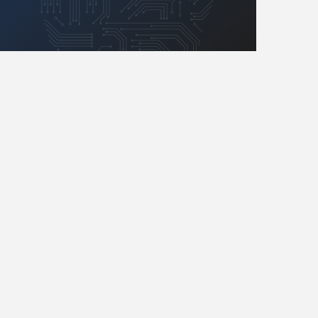
Retro
Komunikacja, RF
Robotyka
SBC/SIP/SoC/COM
Sensory
Silniki i serwo
Software
Sterowanie
Transformatory
Tranzystory
Wyświetlacze
Wzmacniacze
Zasilanie