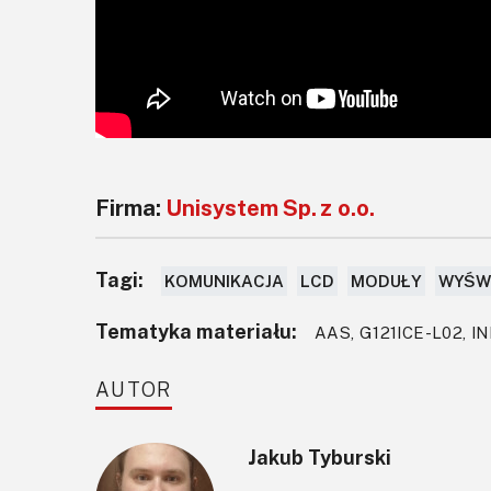
Firma:
Unisystem Sp. z o.o.
Tagi:
KOMUNIKACJA
LCD
MODUŁY
WYŚW
Tematyka materiału:
AAS, G121ICE-L02, 
AUTOR
Jakub Tyburski