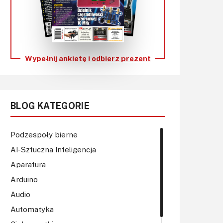
KITy AVT
Kontakt
Newsletter
Wypełnij ankietę i
odbierz prezent
Magazyny
Archiwum
BLOG KATEGORIE
Do pobrania
Podzespoły bierne
AI-Sztuczna Inteligencja
Aparatura
Arduino
Audio
Automatyka