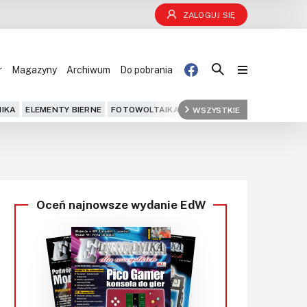
ZALOGUJ SIĘ
r
Magazyny
Archiwum
Do pobrania
Blog
IKA
ELEMENTY BIERNE
FOTOWOLTAIKA
FPGA
WSZYSTKIE
GPS
IOT
KOMPU
Projekty
Kursy
Oceń najnowsze wydanie EdW
DIY+
Czytelnia
Dla Ciebie