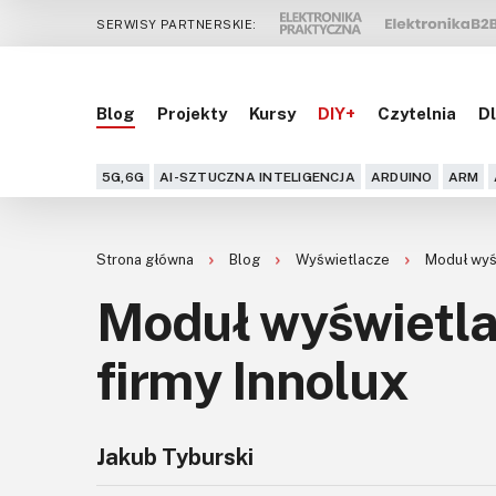
SERWISY PARTNERSKIE:
Blog
Projekty
Kursy
DIY+
Czytelnia
Dl
5G,6G
AI-SZTUCZNA INTELIGENCJA
ARDUINO
ARM
Strona główna
Blog
Wyświetlacze
Moduł wyśw
Moduł wyświetla
firmy Innolux
Jakub Tyburski