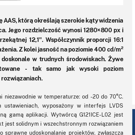
 AAS, którą określają szerokie kąty widzenia
ąca. Jego rozdzielczość wynosi 1280×800 px i
zekątnej 12,1". Współczynnik proporcji 16:1
żenia. Z kolei jasność na poziomie 400 cd/m²
ę doskonale w trudnych środowiskach. Żywe
owane - tak samo jak wysoki poziom
 rozwiązaniach.
i niezawodnie w temperaturze: od -20 do 70°C.
ch ustawieniach, wyposażony w interfejs LVDS
zną gamą aplikacji. Wytwórcą G121ICE-L02 jest
ukt jest solidnym i wszechstronnym rozwiązaniem
zo sprawne udoskonalanie projektów, zwłaszcza