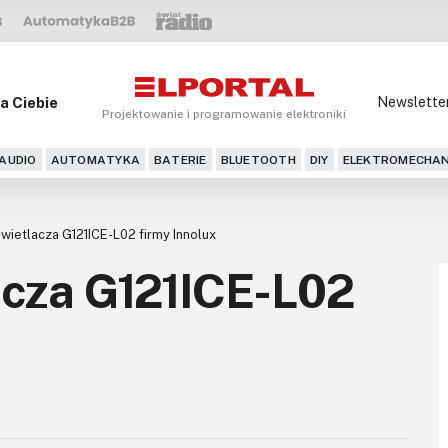
a Ciebie
Newslette
Projektowanie i programowanie elektroniki
AUDIO
AUTOMATYKA
BATERIE
BLUETOOTH
DIY
ELEKTROMECHAN
ietlacza G121ICE-L02 firmy Innolux
cza G121ICE-L02