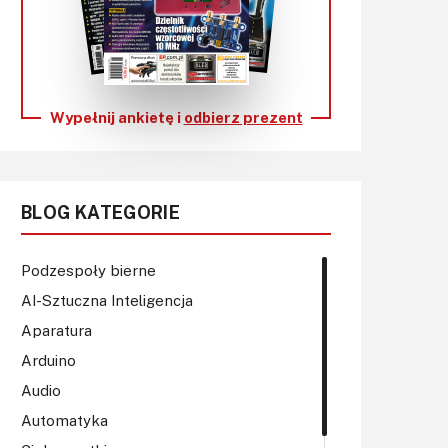
KITy AVT
Kontakt
Newsletter
Wypełnij ankietę i
odbierz prezent
Magazyny
Archiwum
BLOG KATEGORIE
Do pobrania
Podzespoły bierne
AI-Sztuczna Inteligencja
Aparatura
Arduino
Audio
Automatyka