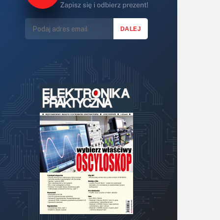
Lasery
LED/LCD/OLED
Mechatronika
Mikrokontrolery (MCU,μC)
Moc
Moduły
Narzędzia
Optoelektronika
PCB/Montaż
Podstawy elektroniki
Podzespoły bierne
Półprzewodniki
Pomiary i testy
Projektowanie
Raspberry Pi