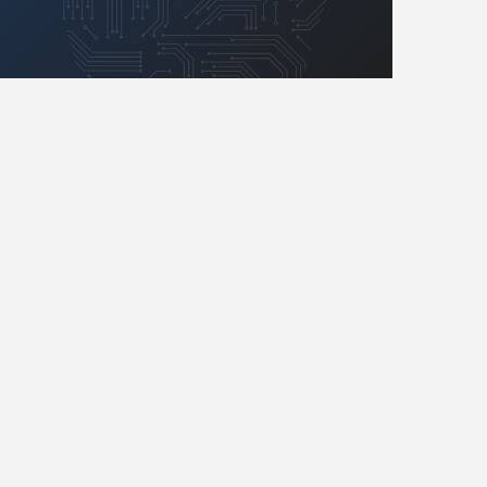
Retro
Komunikacja, RF
Robotyka
SBC/SIP/SoC/COM
Sensory
Silniki i serwo
Software
Sterowanie
Transformatory
Tranzystory
Wyświetlacze
Wzmacniacze
Zasilanie