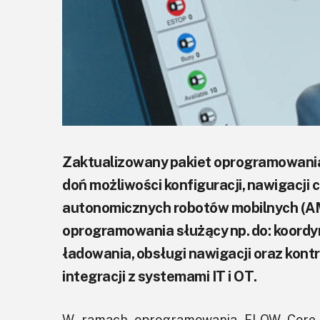
Zaktualizowany pakiet oprogramowan
doń możliwości konfiguracji, nawigacji
autonomicznych robotów mobilnych (AMR
oprogramowania służący np. do: koordy
ładowania, obsługi nawigacji oraz kon
integracji z systemami IT i OT.
W ramach oprogramowania FLOW Core 3.0