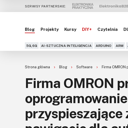
SERWISY PARTNERSKIE:
Blog
Projekty
Kursy
DIY+
Czytelnia
Dl
5G,6G
AI-SZTUCZNA INTELIGENCJA
ARDUINO
ARM
Strona główna
Blog
Software
Firma OMRON pr
Firma OMRON pr
oprogramowanie
przyspieszające z