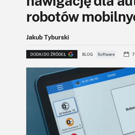
nawigację dla a
robotów mobilny
Jakub Tyburski
BLOG
Software
7
DODAJ DO ŹRÓDEŁ