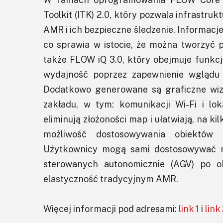
Toolkit (ITK) 2.0, który pozwala infrastr
AMR i ich bezpieczne śledzenie. Informacje
co sprawia w istocie, że można tworzyć p
także FLOW iQ 3.0, który obejmuje funkc
wydajność poprzez zapewnienie wglądu w
Dodatkowo generowane są graficzne wiz
zakładu, w tym: komunikacji Wi-Fi i loka
eliminują złożoności map i ułatwiają, na 
możliwość dostosowywania obiektów 
Użytkownicy mogą sami dostosowywać ru
sterowanych autonomicznie (AGV) po o
elastyczność tradycyjnym AMR.
Więcej informacji pod adresami:
link 1
i
link