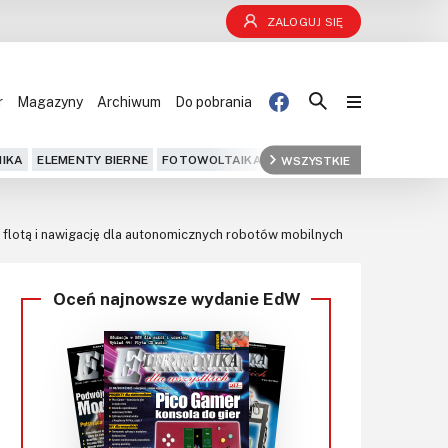
ZALOGUJ SIĘ
r
Magazyny
Archiwum
Do pobrania
Blog
IKA
ELEMENTY BIERNE
FOTOWOLTAIKA
FPGA
WSZYSTKIE
GPS
IOT
KOMPU
Projekty
lotą i nawigację dla autonomicznych robotów mobilnych
Kursy
Oceń najnowsze wydanie EdW
DIY+
Czytelnia
Dla Ciebie