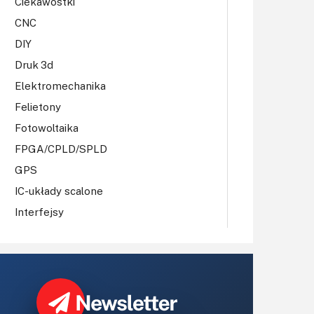
Ciekawostki
CNC
DIY
Druk 3d
Elektromechanika
Felietony
Fotowoltaika
FPGA/CPLD/SPLD
GPS
IC-układy scalone
Interfejsy
IoT
Koła Naukowe
Komputery
Książki