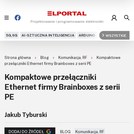
Projektowanie i programowanie elektroniki
5G,6G
AI-SZTUCZNA INTELIGENCJA
ARDUINO
ARM
WSZYSTKIE
AUDIO
AU
Blog
Strona główna
Blog
Komunikacja, RF
Kompaktowe
Projekty
przełączniki Ethernet firmy Brainboxes z serii PE
Kompaktowe przełączniki
Kursy
Ethernet firmy Brainboxes z serii
DIY+
PE
Czytelnia
Jakub Tyburski
Dla Ciebie
BLOG
Komunikacja, RF
DODAJ DO ŹRÓDEŁ