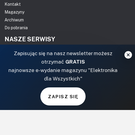
Kontakt
Magazyny
Archiwum
Do pobrania
NASZE SERWISY
Zapisując się na nasz newsletter możesz
DOM, OGRÓD I WNĘTRZA
otrzymać
GRATIS
BudujemyDom.pl
najnowsze e-wydanie magazynu "Elektronika
Projekty.BudujemyDom.pl
dla Wszystkich"
CoZaIle.pl
Informator Budownictwa
ZAPISZ SIĘ
ZielonyOgródek.pl
CzasNaWnetrze.pl
MUZYKA I DŹWIĘK
Audio.com.pl