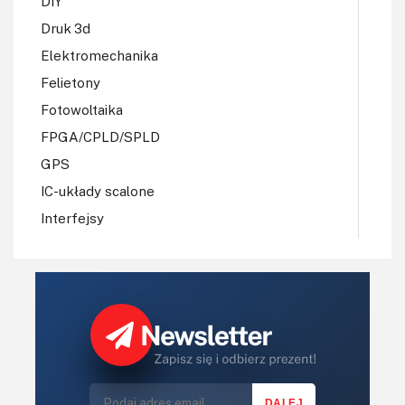
DIY
Druk 3d
Elektromechanika
Felietony
Fotowoltaika
FPGA/CPLD/SPLD
GPS
IC-układy scalone
Interfejsy
IoT
Koła Naukowe
Komputery
Książki
Lasery
LED/LCD/OLED