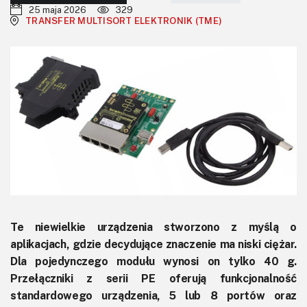
KITy AVT
25 maja 2026
329
TRANSFER MULTISORT ELEKTRONIK (TME)
Kontakt
Newsletter
Magazyny
Archiwum
Do pobrania
Te niewielkie urządzenia stworzono z myślą o
aplikacjach, gdzie decydujące znaczenie ma niski ciężar.
Dla pojedynczego modułu wynosi on tylko 40 g.
Przełączniki z serii PE oferują funkcjonalność
standardowego urządzenia, 5 lub 8 portów oraz