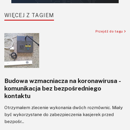
Robotyka
SBC/SIP/SoC/COM
WIĘCEJ Z TAGIEM
Sensory
Silniki i serwo
Przejdź do tagu
Software
Sterowanie
Transformatory
Tranzystory
Wyświetlacze
Budowa wzmacniacza na koronawirusa -
Wzmacniacze
komunikacja bez bezpośredniego
Zasilanie
kontaktu
Otrzymałem zlecenie wykonania dwóch rozmównic. Miały
być wykorzystane do zabezpieczenia kasjerek przed
bezpośr...