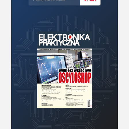
Mechatronika
Mikrokontrolery (MCU,μC)
Moc
Moduły
Narzędzia
Optoelektronika
PCB/Montaż
Podstawy elektroniki
Podzespoły bierne
Półprzewodniki
Pomiary i testy
Projektowanie
Raspberry Pi
Retro
Komunikacja, RF