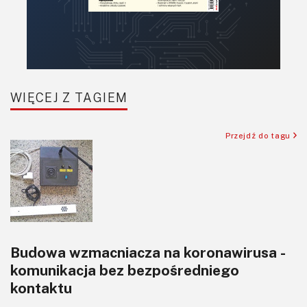
Raspberry Pi
Retro
Komunikacja, RF
Robotyka
SBC/SIP/SoC/COM
WIĘCEJ Z TAGIEM
Sensory
Silniki i serwo
Przejdź do tagu
Software
Sterowanie
Transformatory
Tranzystory
Wyświetlacze
Budowa wzmacniacza na koronawirusa -
Wzmacniacze
komunikacja bez bezpośredniego
Zasilanie
kontaktu