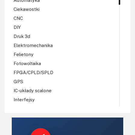
Automatyka
Ciekawostki
CNC
DIY
Druk 3d
Elektromechanika
Felietony
Fotowoltaika
FPGA/CPLD/SPLD
GPS
IC-układy scalone
Interfejsy
IoT
Koła Naukowe
Komputery