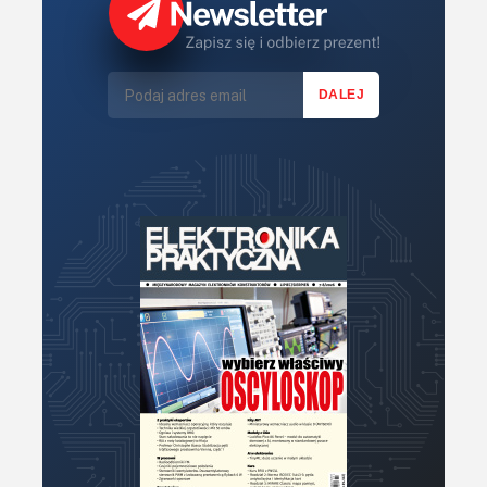
Książki
Lasery
LED/LCD/OLED
Mechatronika
Mikrokontrolery (MCU,μC)
Moc
Moduły
Narzędzia
Optoelektronika
PCB/Montaż
Podstawy elektroniki
Podzespoły bierne
Półprzewodniki
Pomiary i testy
Projektowanie