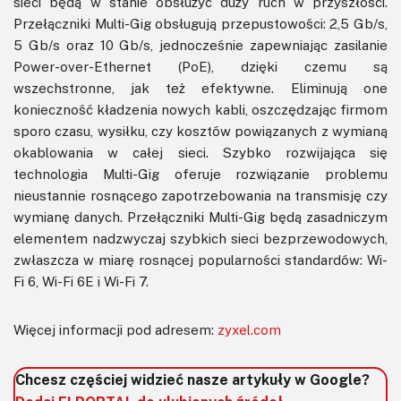
sieci będą w stanie obsłużyć duży ruch w przyszłości.
Przełączniki Multi-Gig obsługują przepustowości:
2,5 Gb/s,
5 Gb/s oraz 10 Gb/s, jednocześnie zapewniając zasilanie
Power-over-Ethernet (PoE), dzięki czemu są
wszechstronne, jak też efektywne. Eliminują one
konieczność kładzenia nowych kabli, oszczędzając firmom
sporo czasu, wysiłku, czy kosztów powiązanych
z wymianą
okablowania w całej sieci.
Szybko rozwijająca się
technologia Multi-Gig oferuje rozwiązanie problemu
nieustannie rosnącego zapotrzebowania na
transmisję czy
wymianę danych.
Przełączniki Multi-Gig będą zasadniczym
elementem nadzwyczaj szybkich
sieci bezprzewodowych,
zwłaszcza w miarę rosnącej popularności standardów: Wi-
Fi 6, Wi-Fi 6E i Wi-Fi 7.
Więcej informacji pod adresem:
zyxel.com
Chcesz częściej widzieć nasze artykuły w Google?