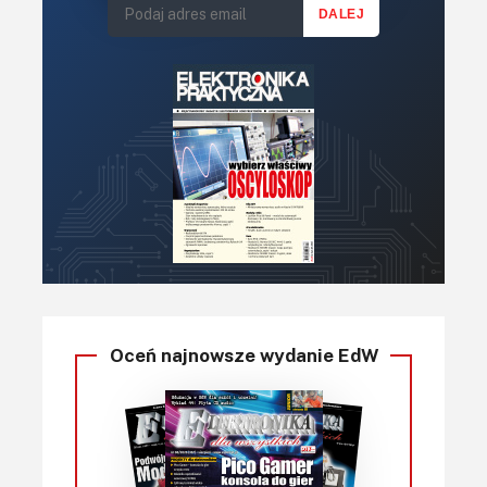
Oceń najnowsze wydanie EdW