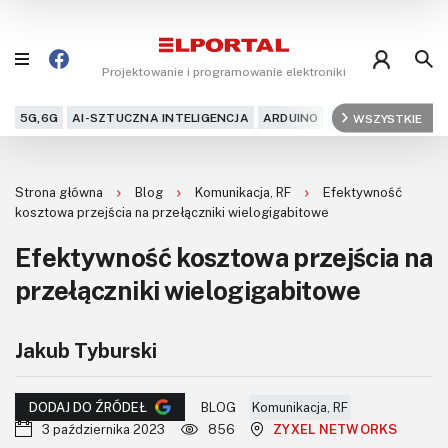
Projektowanie i programowanie elektroniki
5G,6G
AI-SZTUCZNA INTELIGENCJA
ARDUINO
ARM
WSZYSTKIE
AUDIO
AU
Blog
Strona główna
Blog
Komunikacja, RF
Efektywność
Projekty
kosztowa przejścia na przełączniki wielogigabitowe
Efektywność kosztowa przejścia na
Kursy
przełączniki wielogigabitowe
DIY+
Jakub Tyburski
Czytelnia
Dla Ciebie
BLOG
Komunikacja, RF
DODAJ DO ŹRÓDEŁ
3 października 2023
856
ZYXEL NETWORKS