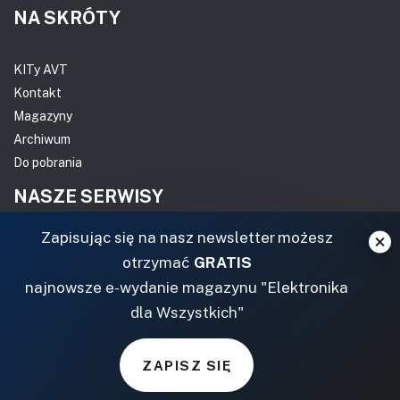
NA SKRÓTY
KITy AVT
Kontakt
Magazyny
Archiwum
Do pobrania
NASZE SERWISY
Zapisując się na nasz newsletter możesz
DOM, OGRÓD I WNĘTRZA
otrzymać
GRATIS
BudujemyDom.pl
najnowsze e-wydanie magazynu "Elektronika
Projekty.BudujemyDom.pl
dla Wszystkich"
CoZaIle.pl
Informator Budownictwa
ZAPISZ SIĘ
ZielonyOgródek.pl
CzasNaWnetrze.pl