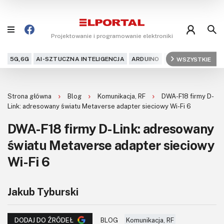
Projektowanie i programowanie elektroniki
5G,6G
AI-SZTUCZNA INTELIGENCJA
ARDUINO
ARM
WSZYSTKIE
AUDIO
AU
Blog
Strona główna
Blog
Komunikacja, RF
DWA-F18 firmy D-
Projekty
Link: adresowany światu Metaverse adapter sieciowy Wi-Fi 6
DWA-F18 firmy D-Link: adresowany
Kursy
światu Metaverse adapter sieciowy
DIY+
Wi-Fi 6
Czytelnia
Jakub Tyburski
Dla Ciebie
BLOG
Komunikacja, RF
DODAJ DO ŹRÓDEŁ