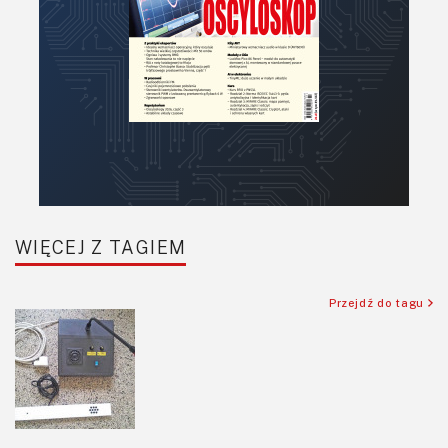
Półprzewodniki
Pomiary i testy
Projektowanie
Raspberry Pi
Retro
Komunikacja, RF
Robotyka
SBC/SIP/SoC/COM
WIĘCEJ Z TAGIEM
Sensory
Silniki i serwo
Przejdź do tagu
Software
Sterowanie
Transformatory
Tranzystory
Wyświetlacze