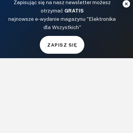
Zapisując się na nasz newsletter możesz
CoZaIle.pl
otrzymać
GRATIS
Informator Budownictwa
najnowsze e-wydanie magazynu "Elektronika
ZielonyOgródek.pl
dla Wszystkich"
CzasNaWnetrze.pl
MUZYKA I DŹWIĘK
ZAPISZ SIĘ
Audio.com.pl
MagazynGitarzysta.pl
MagazynPerkusista.pl
EstradaiStudio.pl
ELEKTRONIKA I AUTOMATYKA
ElektronikaB2B.pl
AutomatykaB2B.pl
Elektronika Praktyczna
Elportal.pl