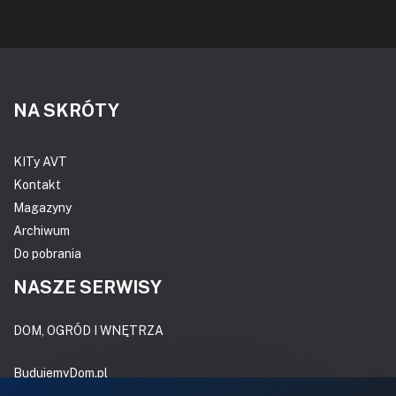
NA SKRÓTY
KITy AVT
Kontakt
Magazyny
Archiwum
Do pobrania
NASZE SERWISY
DOM, OGRÓD I WNĘTRZA
BudujemyDom.pl
Projekty.BudujemyDom.pl