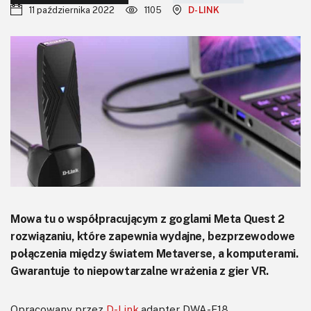
KITy AVT
11 października 2022
1105
D-LINK
Kontakt
Newsletter
Magazyny
Archiwum
Do pobrania
Mowa tu o współpracującym z goglami Meta Quest 2
rozwiązaniu, które zapewnia wydajne, bezprzewodowe
połączenia między światem Metaverse, a komputerami.
Gwarantuje to niepowtarzalne wrażenia z gier VR.
Opracowany przez
D-Link
adapter DWA-F18