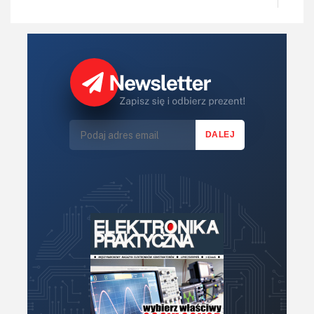
IoT
Koła Naukowe
Komputery
Książki
Lasery
LED/LCD/OLED
Mechatronika
Mikrokontrolery (MCU,μC)
Moc
Moduły
Narzędzia
Optoelektronika
PCB/Montaż
Podstawy elektroniki
Podzespoły bierne