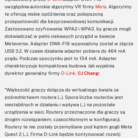
uwzględnia autorskie algorytmy VR firmy
Meta
. Algorytmy
te oferują niskie opóźnienia oraz polepszoną
przepustowość dla bezprzewodowej komunikacji.
Zastosowano szyfrowania: WPA2 i WPA3, by gracze mogli
doświadczać w pełni ciekawych przygód w świecie
Metaverse. Adapter DWA-F18 wyposażony został w złącze
USB 3.2. W czasie działania adapter pobiera do 464 mA
prądu. Podczas spoczynku jest to 154 mA. Adapter
charakteryzuje kompaktowa budowa. Jak wyjaśnia
dyrektor generalny firmy
D-Link
,
CJ Chang
:
"Większość graczy dołącza do wirtualnego świata za
pośrednictwem routera (...). Spora liczba routerów jest
niestabilnych w działaniu i wpływa (...) na pozostałe
urządzenia w sieci. Routery przeznaczone dla graczy są
drogim rozwiązaniem, czasochłonnym w konfiguracji.
Routery te nie zostały przemyślane pod kątem gogli Meta
Quest 2 (...). Firma D-Link będzie kontynuować rozwój