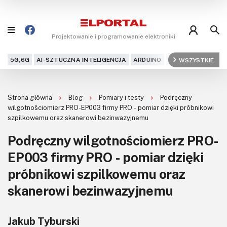
Projektowanie i programowanie elektroniki
5G,6G
AI-SZTUCZNA INTELIGENCJA
ARDUINO
ARM
WSZYSTKIE
AUDIO
AU
Blog
Strona główna
Blog
Pomiary i testy
Podręczny
Projekty
wilgotnościomierz PRO-EP003 firmy PRO - pomiar dzięki próbnikowi
szpilkowemu oraz skanerowi bezinwazyjnemu
Kursy
Podręczny wilgotnościomierz PRO-
EP003 firmy PRO - pomiar dzięki
DIY+
próbnikowi szpilkowemu oraz
Czytelnia
skanerowi bezinwazyjnemu
Dla Ciebie
Jakub Tyburski