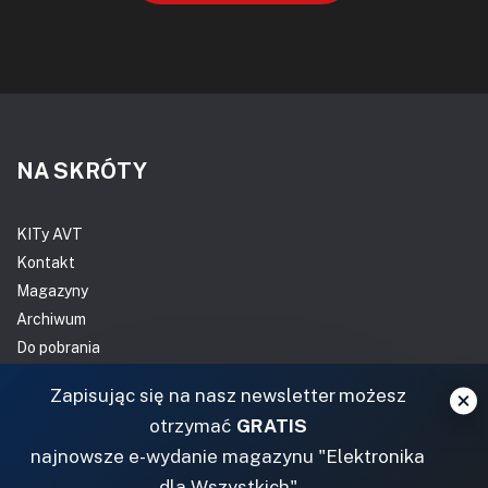
NA SKRÓTY
KITy AVT
Kontakt
Magazyny
Archiwum
Do pobrania
NASZE SERWISY
Zapisując się na nasz newsletter możesz
otrzymać
GRATIS
DOM, OGRÓD I WNĘTRZA
najnowsze e-wydanie magazynu "Elektronika
dla Wszystkich"