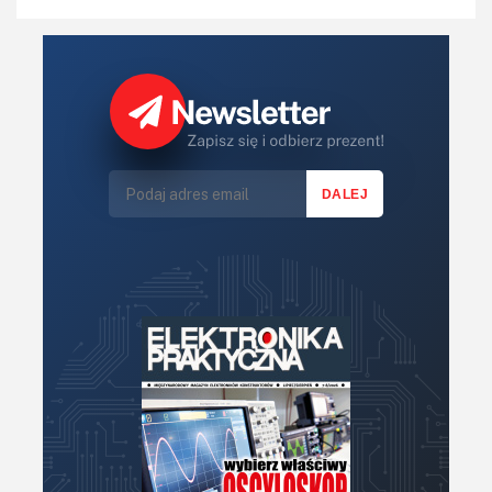
IoT
Koła Naukowe
Komputery
Książki
Lasery
LED/LCD/OLED
Mechatronika
Mikrokontrolery (MCU,μC)
Moc
Moduły
Narzędzia
Optoelektronika
PCB/Montaż
Podstawy elektroniki
Podzespoły bierne