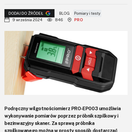
KITy AVT
BLOG
Pomiary i testy
DODAJ DO ŹRÓDEŁ
Kontakt
9 września 2024
846
PRO
Newsletter
Magazyny
Archiwum
Do pobrania
Podręczny wilgotnościomierz PRO-EP003 umożliwia
wykonywanie pomiarów poprzez próbnik szpilkowy i
bezinwazyjny skaner. Za sprawą próbnika
szpilkowanego można w prosty sposób dostarczać