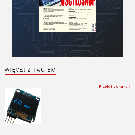
Półprzewodniki
Pomiary i testy
Projektowanie
Raspberry Pi
Retro
Komunikacja, RF
Robotyka
SBC/SIP/SoC/COM
WIĘCEJ Z TAGIEM
Sensory
Silniki i serwo
Przejdź do tagu
Software
Sterowanie
Transformatory
Tranzystory
Wyświetlacze