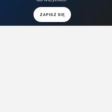
BudujemyDom.pl
Projekty.BudujemyDom.pl
ZAPISZ SIĘ
CoZaIle.pl
Informator Budownictwa
ZielonyOgródek.pl
CzasNaWnetrze.pl
MUZYKA I DŹWIĘK
Audio.com.pl
MagazynGitarzysta.pl
MagazynPerkusista.pl
EstradaiStudio.pl
ELEKTRONIKA I AUTOMATYKA
ElektronikaB2B.pl
AutomatykaB2B.pl
Elektronika Praktyczna