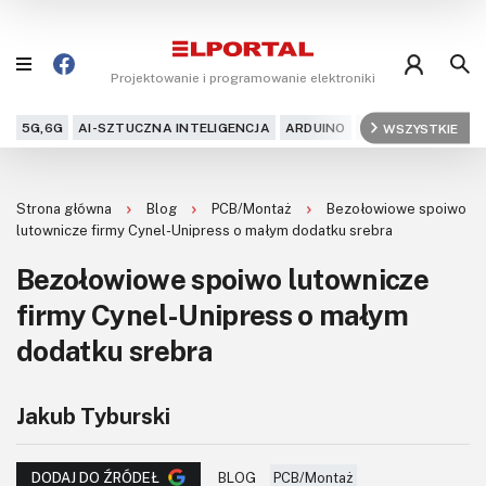
Projektowanie i programowanie elektroniki
5G,6G
AI-SZTUCZNA INTELIGENCJA
ARDUINO
ARM
WSZYSTKIE
AUDIO
AU
Blog
Strona główna
Blog
PCB/Montaż
Bezołowiowe spoiwo
Projekty
lutownicze firmy Cynel-Unipress o małym dodatku srebra
Bezołowiowe spoiwo lutownicze
Kursy
firmy Cynel-Unipress o małym
DIY+
dodatku srebra
Czytelnia
Jakub Tyburski
Dla Ciebie
BLOG
PCB/Montaż
DODAJ DO ŹRÓDEŁ