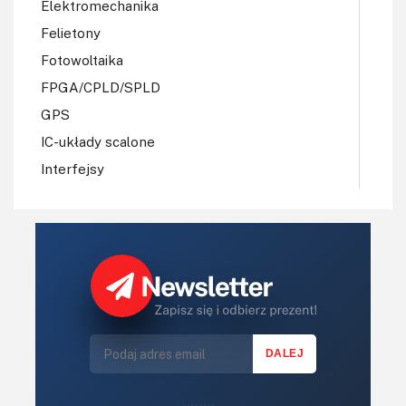
Elektromechanika
Felietony
Fotowoltaika
FPGA/CPLD/SPLD
GPS
IC-układy scalone
Interfejsy
IoT
Koła Naukowe
Komputery
Książki
Lasery
LED/LCD/OLED
Mechatronika
Mikrokontrolery (MCU,μC)