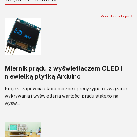
Sensory
Silniki i serwo
Przejdź do tagu
Software
Sterowanie
Transformatory
Tranzystory
Wyświetlacze
Miernik prądu z wyświetlaczem OLED i
Wzmacniacze
niewielką płytką Arduino
Zasilanie
Projekt zapewnia ekonomiczne i precyzyjne rozwiązanie
wykrywania i wyświetlania wartości prądu stałego na
wyśw...