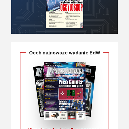
Oceń najnowsze wydanie EdW