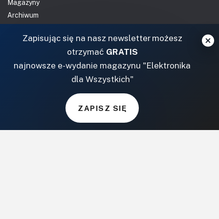
Magazyny
Archiwum
Do pobrania
Zapisując się na nasz newsletter możesz
NASZE SERWISY
otrzymać
GRATIS
najnowsze e-wydanie magazynu "Elektronika
DOM, OGRÓD I WNĘTRZA
dla Wszystkich"
BudujemyDom.pl
Projekty.BudujemyDom.pl
ZAPISZ SIĘ
CoZaIle.pl
Informator Budownictwa
ZielonyOgródek.pl
CzasNaWnetrze.pl
MUZYKA I DŹWIĘK
Audio.com.pl
MagazynGitarzysta.pl