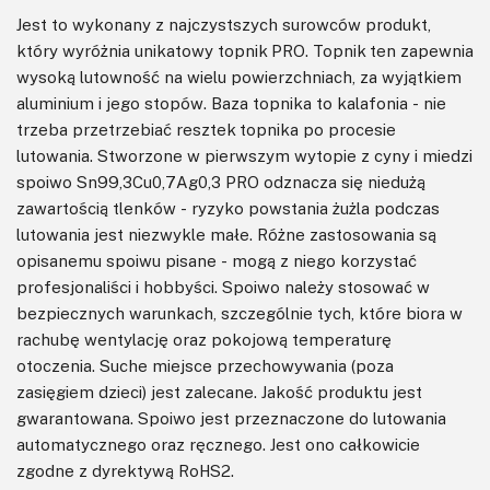
Jest to wykonany z najczystszych surowców produkt,
który wyróżnia unikatowy topnik PRO. Topnik ten zapewnia
wysoką lutowność na wielu powierzchniach, za wyjątkiem
aluminium i jego stopów. Baza topnika to kalafonia - nie
trzeba przetrzebiać resztek topnika po procesie
lutowania. Stworzone w pierwszym wytopie z cyny i miedzi
spoiwo Sn99,3Cu0,7Ag0,3 PRO odznacza się niedużą
zawartością tlenków - ryzyko powstania żużla podczas
lutowania jest niezwykle małe. Różne zastosowania są
opisanemu spoiwu pisane - mogą z niego korzystać
profesjonaliści i hobbyści. Spoiwo należy stosować w
bezpiecznych warunkach, szczególnie tych, które biora w
rachubę wentylację oraz pokojową temperaturę
otoczenia. Suche miejsce przechowywania (poza
zasięgiem dzieci) jest zalecane. Jakość produktu jest
gwarantowana. Spoiwo jest przeznaczone do lutowania
automatycznego oraz ręcznego. Jest ono całkowicie
zgodne z dyrektywą RoHS2.