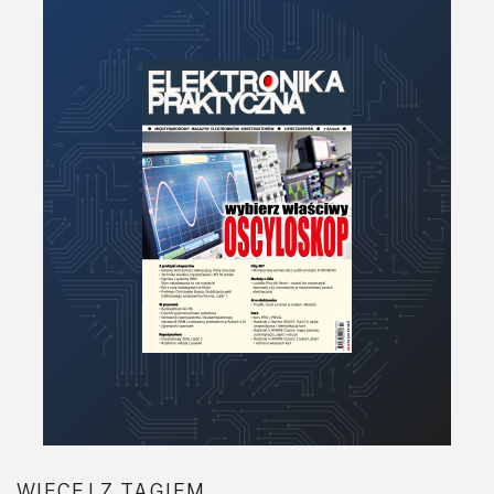
Moc
Moduły
Narzędzia
Optoelektronika
PCB/Montaż
Podstawy elektroniki
Podzespoły bierne
Półprzewodniki
Pomiary i testy
Projektowanie
Raspberry Pi
Retro
Komunikacja, RF
Robotyka
SBC/SIP/SoC/COM
WIĘCEJ Z TAGIEM