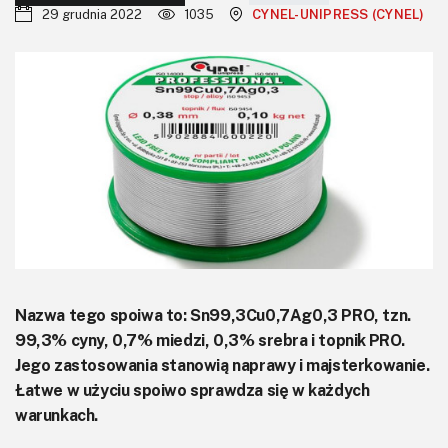
KITy AVT
29 grudnia 2022
1035
CYNEL-UNIPRESS (CYNEL)
Kontakt
Newsletter
Magazyny
Archiwum
Do pobrania
Nazwa tego spoiwa to: Sn99,3Cu0,7Ag0,3 PRO, tzn.
99,3% cyny, 0,7% miedzi, 0,3% srebra i topnik PRO.
Jego zastosowania stanowią naprawy i majsterkowanie.
Łatwe w użyciu spoiwo sprawdza się w każdych
warunkach.