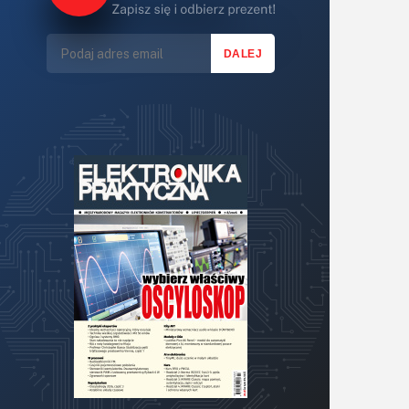
Lasery
LED/LCD/OLED
Mechatronika
Mikrokontrolery (MCU,μC)
Moc
Moduły
Narzędzia
Optoelektronika
PCB/Montaż
Podstawy elektroniki
Podzespoły bierne
Półprzewodniki
Pomiary i testy
Projektowanie
Raspberry Pi