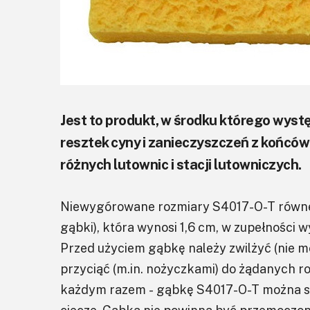
Jest to produkt, w środku którego wyst
resztek cyny i zanieczyszczeń z końcó
różnych lutownic i stacji lutowniczych.
Niewygórowane rozmiary S4017-O-T równe 1
gąbki), która wynosi 1,6 cm, w zupełności
Przed użyciem gąbkę należy zwilżyć (nie m
przyciąć (m.in. nożyczkami) do żądanych ro
każdym razem - gąbkę S4017-O-T można st