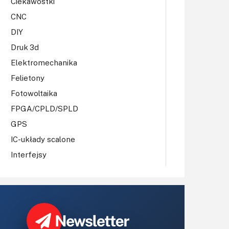
Ciekawostki
CNC
DIY
Druk 3d
Elektromechanika
Felietony
Fotowoltaika
FPGA/CPLD/SPLD
GPS
IC-układy scalone
Interfejsy
IoT
Koła Naukowe
Komputery
Książki