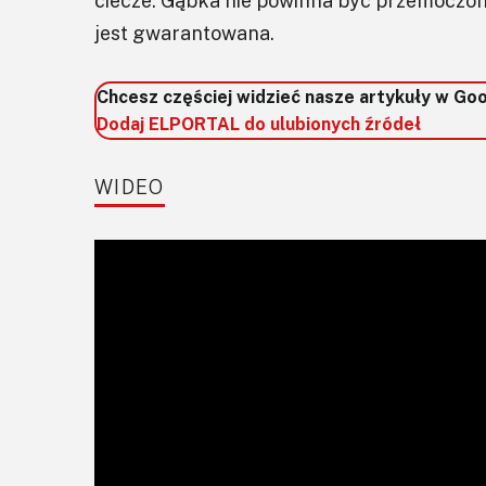
ciecze. Gąbka nie powinna być przemoczon
jest gwarantowana.
Chcesz częściej widzieć nasze artykuły w Go
Dodaj ELPORTAL do ulubionych źródeł
WIDEO