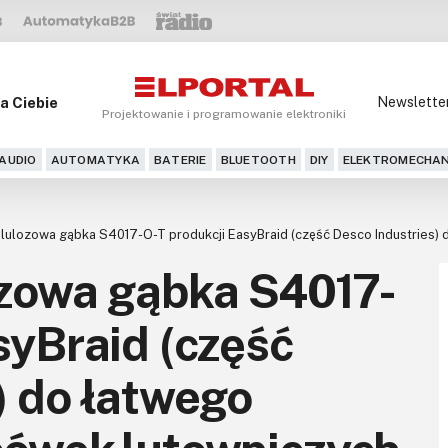
a Ciebie
Newslette
Projektowanie i programowanie elektroniki
AUDIO
AUTOMATYKA
BATERIE
BLUETOOTH
DIY
ELEKTROMECHAN
elulozowa gąbka S4017-O-T produkcji EasyBraid (część Desco Industries)
ozowa gąbka S4017-
syBraid (część
) do łatwego