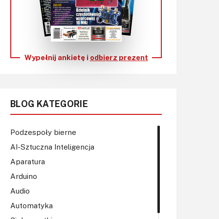
KITy AVT
Kontakt
Newsletter
Wypełnij ankietę i
odbierz prezent
Magazyny
Archiwum
BLOG KATEGORIE
Do pobrania
Podzespoły bierne
AI-Sztuczna Inteligencja
Aparatura
Arduino
Audio
Automatyka