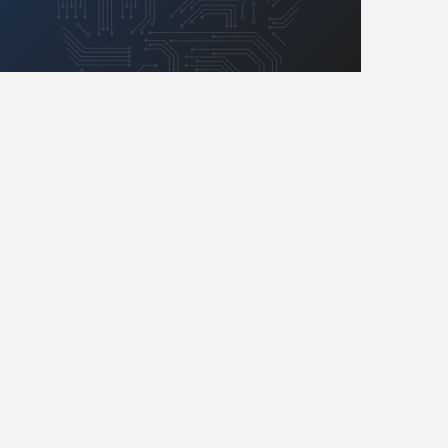
Retro
Komunikacja, RF
Robotyka
SBC/SIP/SoC/COM
Sensory
Silniki i serwo
Software
Sterowanie
Transformatory
Tranzystory
Wyświetlacze
Wzmacniacze
Zasilanie