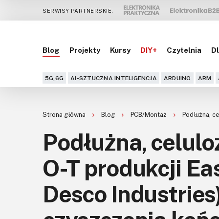
SERWISY PARTNERSKIE:
Blog
Projekty
Kursy
DIY+
Czytelnia
Dl
5G,6G
AI-SZTUCZNA INTELIGENCJA
ARDUINO
ARM
Strona główna
Blog
PCB/Montaż
Podłużna, c
Podłużna, celul
O-T produkcji Ea
Desco Industries