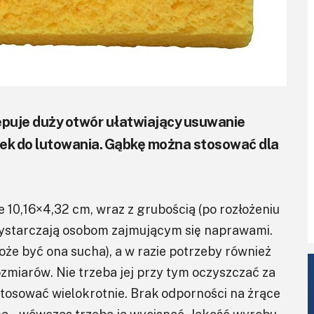
ępuje duży otwór ułatwiający usuwanie
wek do lutowania. Gąbkę można stosować dla
0,16×4,32 cm, wraz z grubością (po rozłożeniu
 wystarczają osobom zajmującym się naprawami.
oże być ona sucha), a w razie potrzeby również
zmiarów. Nie trzeba jej przy tym oczyszczać za
osować wielokrotnie. Brak odporności na żrące