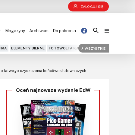
ZALOGUJ SIĘ
r
Magazyny
Archiwum
Do pobrania
Blog
IKA
ELEMENTY BIERNE
FOTOWOLTAIKA
FPGA
WSZYSTKIE
GPS
IOT
KOMPU
Projekty
 do łatwego czyszczenia końcówek lutowniczych
Kursy
Oceń najnowsze wydanie EdW
DIY+
Czytelnia
Dla Ciebie