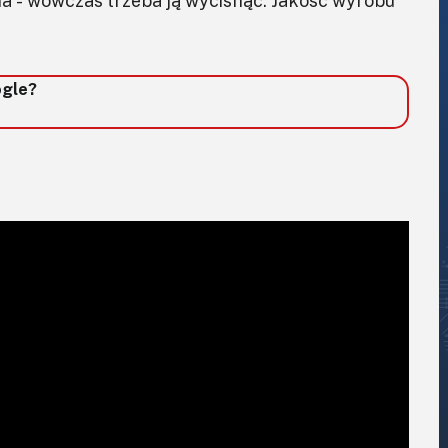
a - wówczas trzeba ją wycisnąć. Jakość wyrobu
ogle?