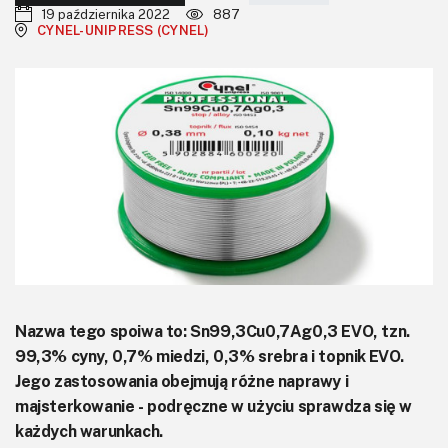
KITy AVT
19 października 2022
887
CYNEL-UNIPRESS (CYNEL)
Kontakt
Newsletter
Magazyny
Archiwum
Do pobrania
Nazwa tego spoiwa to: Sn99,3Cu0,7Ag0,3 EVO, tzn.
99,3% cyny, 0,7% miedzi, 0,3% srebra i topnik EVO.
Jego zastosowania obejmują różne naprawy i
majsterkowanie - podręczne w użyciu sprawdza się w
każdych warunkach.