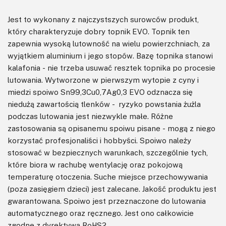
Jest to wykonany z najczystszych surowców produkt,
który charakteryzuje dobry topnik EVO. Topnik ten
zapewnia wysoką lutowność na wielu powierzchniach, za
wyjątkiem aluminium i jego stopów. Bazę topnika stanowi
kalafonia - nie trzeba usuwać resztek topnika po procesie
lutowania. Wytworzone w pierwszym wytopie z cyny i
miedzi spoiwo Sn99,3Cu0,7Ag0,3 EVO odznacza się
niedużą zawartością tlenków - ryzyko powstania żużla
podczas lutowania jest niezwykle małe. Różne
zastosowania są opisanemu spoiwu pisane - mogą z niego
korzystać profesjonaliści i hobbyści. Spoiwo należy
stosować w bezpiecznych warunkach, szczególnie tych,
które biora w rachubę wentylację oraz pokojową
temperaturę otoczenia. Suche miejsce przechowywania
(poza zasięgiem dzieci) jest zalecane. Jakość produktu jest
gwarantowana. Spoiwo jest przeznaczone do lutowania
automatycznego oraz ręcznego. Jest ono całkowicie
zgodne z dyrektywą RoHS2.