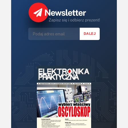
Komputery
Książki
Lasery
LED/LCD/OLED
Mechatronika
Mikrokontrolery (MCU,μC)
Moc
Moduły
Narzędzia
Optoelektronika
PCB/Montaż
Podstawy elektroniki
Podzespoły bierne
Półprzewodniki
Pomiary i testy