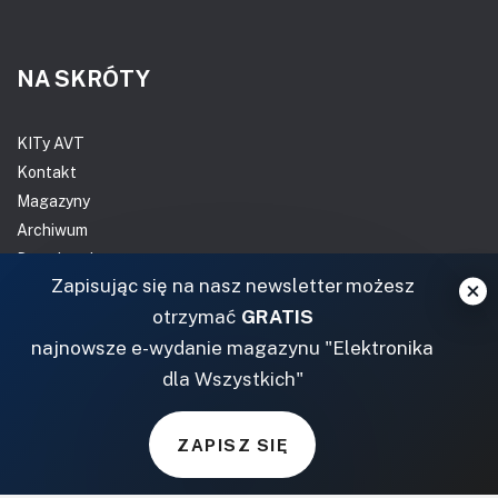
NA SKRÓTY
KITy AVT
Kontakt
Magazyny
Archiwum
Do pobrania
Zapisując się na nasz newsletter możesz
NASZE SERWISY
otrzymać
GRATIS
najnowsze e-wydanie magazynu "Elektronika
DOM, OGRÓD I WNĘTRZA
dla Wszystkich"
BudujemyDom.pl
Projekty.BudujemyDom.pl
ZAPISZ SIĘ
CoZaIle.pl
Informator Budownictwa