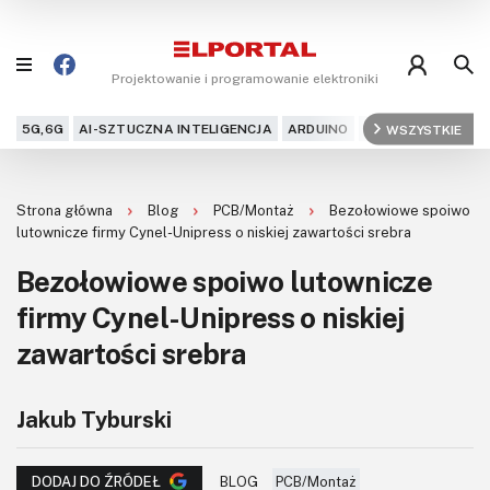
Projektowanie i programowanie elektroniki
5G,6G
AI-SZTUCZNA INTELIGENCJA
ARDUINO
ARM
WSZYSTKIE
AUDIO
AU
Blog
Strona główna
Blog
PCB/Montaż
Bezołowiowe spoiwo
Projekty
lutownicze firmy Cynel-Unipress o niskiej zawartości srebra
Bezołowiowe spoiwo lutownicze
Kursy
firmy Cynel-Unipress o niskiej
DIY+
zawartości srebra
Czytelnia
Jakub Tyburski
Dla Ciebie
BLOG
PCB/Montaż
DODAJ DO ŹRÓDEŁ