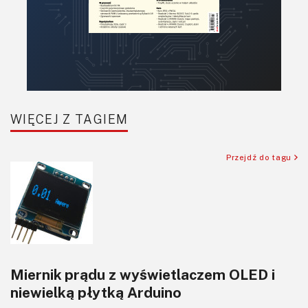
Projektowanie
Raspberry Pi
Retro
Komunikacja, RF
Robotyka
SBC/SIP/SoC/COM
WIĘCEJ Z TAGIEM
Sensory
Silniki i serwo
Przejdź do tagu
Software
Sterowanie
Transformatory
Tranzystory
Wyświetlacze
Miernik prądu z wyświetlaczem OLED i
Wzmacniacze
niewielką płytką Arduino
Zasilanie