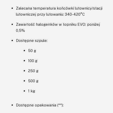
Zalecana temperatura końcówki lutownicy/stacji
lutowniczej przy lutowaniu: 340-420°C
Zawartość halogenków w topniku EVO: poniżej
0,5%
Dostępne szpule:
50 g
100 g
250 g
500 g
1 kg
Dostępne opakowania (**):