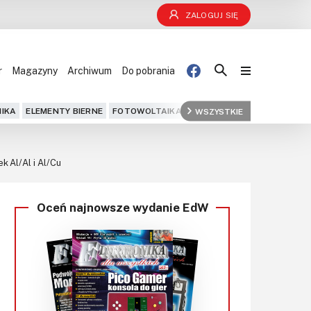
ZALOGUJ SIĘ
r
Magazyny
Archiwum
Do pobrania
Blog
IKA
ELEMENTY BIERNE
FOTOWOLTAIKA
FPGA
WSZYSTKIE
GPS
IOT
KOMPU
Projekty
k Al/Al i Al/Cu
Kursy
Oceń najnowsze wydanie EdW
DIY+
Czytelnia
Dla Ciebie