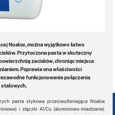
jącej Noalox, można wyjątkowo łatwo
cisków. Przytoczona pasta w skuteczny
owierzchnią zacisków, chroniąc miejsca
nianiem. Poprawia ona właściwości
 niezawodne funkcjonowanie połączenia
 stalowych.
órych pasta stykowa przeciwutleniająca Noalox
niowe) i złączki Al/Cu (aluminiowo-miedziane).