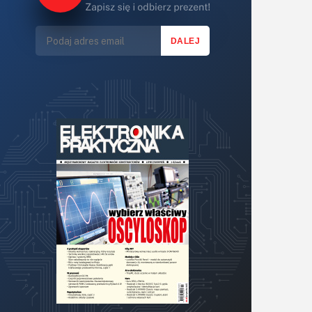
Lasery
LED/LCD/OLED
Mechatronika
Mikrokontrolery (MCU,μC)
Moc
Moduły
Narzędzia
Optoelektronika
PCB/Montaż
Podstawy elektroniki
Podzespoły bierne
Półprzewodniki
Pomiary i testy
Projektowanie
Raspberry Pi