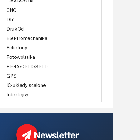
Ciekawostki
CNC
DIY
Druk 3d
Elektromechanika
Felietony
Fotowoltaika
FPGA/CPLD/SPLD
GPS
IC-układy scalone
Interfejsy
IoT
Koła Naukowe
Komputery
Książki