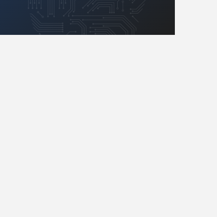
Retro
Komunikacja, RF
Robotyka
SBC/SIP/SoC/COM
Sensory
Silniki i serwo
Software
Sterowanie
Transformatory
Tranzystory
Wyświetlacze
Wzmacniacze
Zasilanie