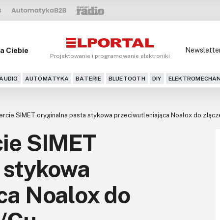
a Ciebie
Newslette
Projektowanie i programowanie elektroniki
AUDIO
AUTOMATYKA
BATERIE
BLUETOOTH
DIY
ELEKTROMECHAN
rcie SIMET oryginalna pasta stykowa przeciwutleniająca Noalox do złącze
cie SIMET
a stykowa
ca Noalox do