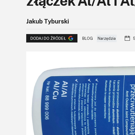
złączek Al/Al i A
Jakub Tyburski
BLOG
Narzędzia
5
DODAJ DO ŹRÓDEŁ