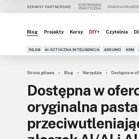
SERWISY PARTNERSKIE:
Blog
Projekty
Kursy
DIY+
Czytelnia
Dl
5G,6G
AI-SZTUCZNA INTELIGENCJA
ARDUINO
ARM
Strona główna
Blog
Narzędzia
Dostępna w ofe
Dostępna w ofer
oryginalna past
przeciwutleniają