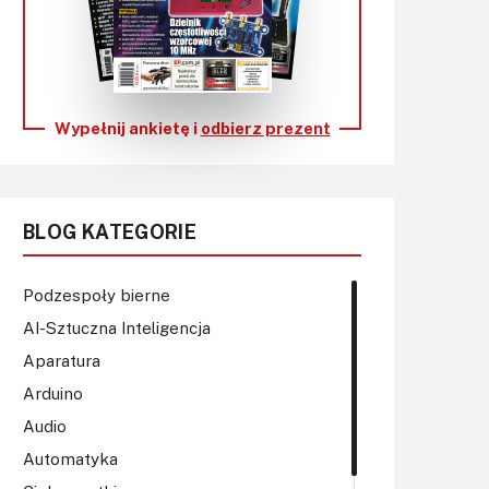
KITy AVT
Kontakt
Newsletter
Wypełnij ankietę i
odbierz prezent
Magazyny
Archiwum
BLOG KATEGORIE
Do pobrania
Podzespoły bierne
AI-Sztuczna Inteligencja
Aparatura
Arduino
Audio
Automatyka