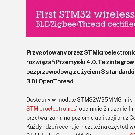
Przygotowany przez STMicroelectronics
rozwiązań Przemysłu 4.0. Te zintegro
bezprzewodową z użyciem 3 standardów
3.0 i OpenThread.
Dostępny w module STM32WB5MMG mikro
STMicroelectronics
) obejmuje 2 rdzenie f
przetwarzania na poziomie aplikacji oraz 
Każdy rdzeń cechuje niezależna częstotliw