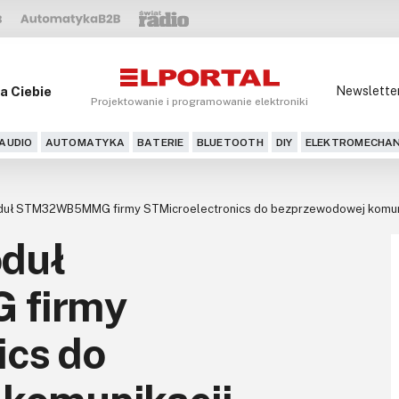
a Ciebie
Newslette
Projektowanie i programowanie elektroniki
AUDIO
AUTOMATYKA
BATERIE
BLUETOOTH
DIY
ELEKTROMECHAN
duł STM32WB5MMG firmy STMicroelectronics do bezprzewodowej komun
duł
firmy
ics do