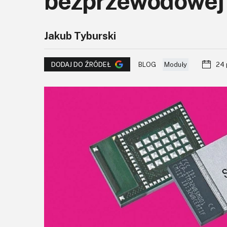
bezprzewodowej 
Jakub Tyburski
BLOG
Moduły
24 
DODAJ DO ŹRÓDEŁ