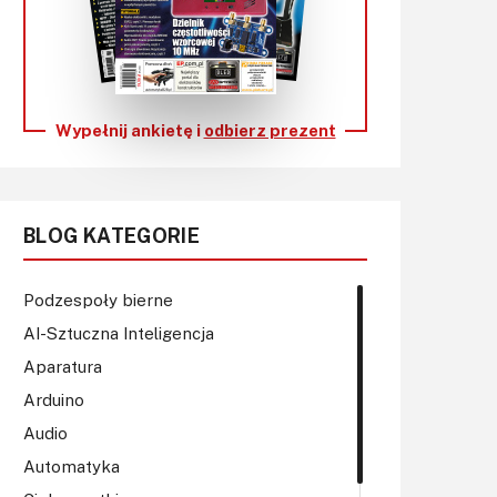
KITy AVT
Kontakt
Newsletter
Wypełnij ankietę i
odbierz prezent
Magazyny
Archiwum
BLOG KATEGORIE
Do pobrania
Podzespoły bierne
AI-Sztuczna Inteligencja
Aparatura
Arduino
Audio
Automatyka