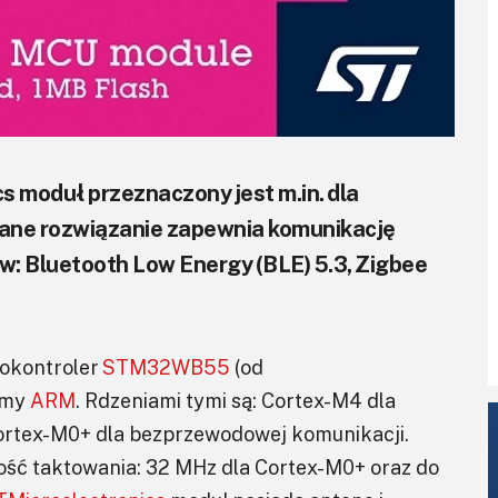
 moduł przeznaczony jest m.in. dla
wane rozwiązanie zapewnia komunikację
: Bluetooth Low Energy (BLE) 5.3, Zigbee
kontroler
STM32WB55
(od
irmy
ARM
. Rdzeniami tymi są: Cortex-M4 dla
Cortex-M0+ dla bezprzewodowej komunikacji.
ość taktowania: 32 MHz dla Cortex-M0+ oraz do