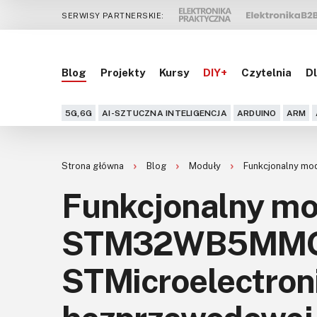
SERWISY PARTNERSKIE:
Blog
Projekty
Kursy
DIY+
Czytelnia
Dl
5G,6G
AI-SZTUCZNA INTELIGENCJA
ARDUINO
ARM
Strona główna
Blog
Moduły
Funkcjonalny mo
Funkcjonalny mo
STM32WB5MMG 
STMicroelectron