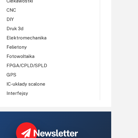
Ciekawostki
CNC
DIY
Druk 3d
Elektromechanika
Felietony
Fotowoltaika
FPGA/CPLD/SPLD
GPS
IC-układy scalone
Interfejsy
IoT
Koła Naukowe
Komputery
Książki