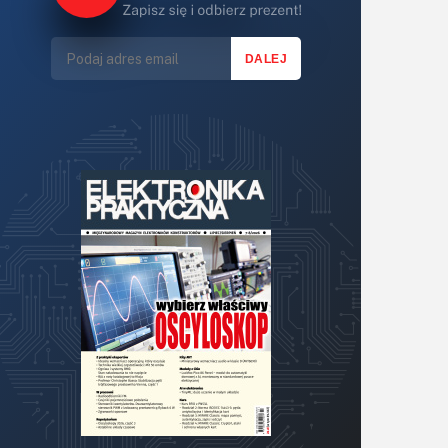
Lasery
LED/LCD/OLED
Mechatronika
Mikrokontrolery (MCU,μC)
Moc
Moduły
Narzędzia
Optoelektronika
PCB/Montaż
Podstawy elektroniki
Podzespoły bierne
Półprzewodniki
Pomiary i testy
Projektowanie
Raspberry Pi