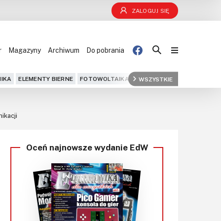
ZALOGUJ SIĘ
r
Magazyny
Archiwum
Do pobrania
Blog
IKA
ELEMENTY BIERNE
FOTOWOLTAIKA
FPGA
WSZYSTKIE
GPS
IOT
KOMPU
Projekty
ikacji
Kursy
Oceń najnowsze wydanie EdW
DIY+
Czytelnia
Dla Ciebie