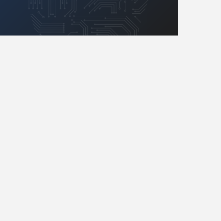
Retro
Komunikacja, RF
Robotyka
SBC/SIP/SoC/COM
Sensory
Silniki i serwo
Software
Sterowanie
Transformatory
Tranzystory
Wyświetlacze
Wzmacniacze
Zasilanie