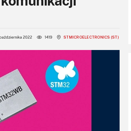
komunikacji
października 2022
1419
STMICROELECTRONICS (ST)