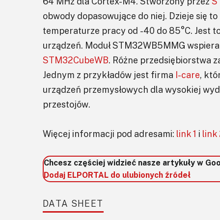
64 MHz dla Cortex-M4. Stworzony przez
S
obwody dopasowujące do niej. Dzieje się to p
temperaturze pracy od -40 do 85°C. Jest t
urządzeń. Moduł STM32WB5MMG wspiera 
STM32CubeWB
. Różne przedsiębiorstwa 
Jednym z przykładów jest firma
I-care
, kt
urządzeń przemysłowych dla wysokiej wydaj
przestojów.
Więcej informacji pod adresami:
link 1
i
link
Chcesz częściej widzieć nasze artykuły w Go
Dodaj ELPORTAL do ulubionych źródeł
DATA SHEET