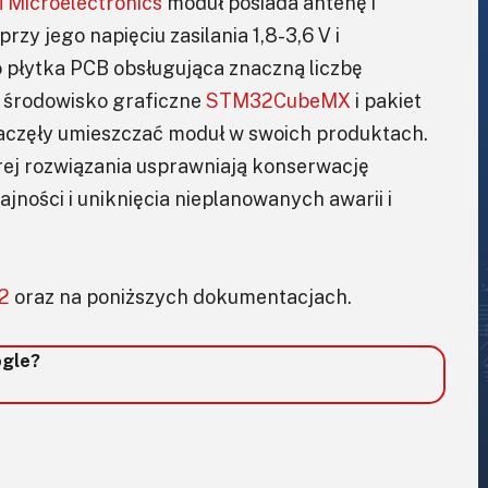
TMicroelectronics
moduł posiada antenę i
rzy jego napięciu zasilania 1,8-3,6 V i
o płytka PCB obsługująca znaczną liczbę
środowisko graficzne
STM32CubeMX
i pakiet
zaczęły umieszczać moduł w swoich produktach.
órej rozwiązania usprawniają konserwację
ności i uniknięcia nieplanowanych awarii i
 2
oraz na poniższych dokumentacjach.
ogle?