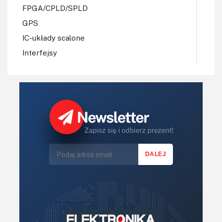
FPGA/CPLD/SPLD
GPS
IC-układy scalone
Interfejsy
IoT
Koła Naukowe
Komputery
Książki
Lasery
LED/LCD/OLED
Mechatronika
Mikrokontrolery (MCU,μC)
Moc
Moduły
Narzędzia