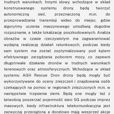
trudnych warunkach. Innymi słowy, wchodzące w skład
konstruowanego systemu drony będą tworzyć
autonomiczną sieć, przeznaczoną m.in. do
przeprowadzania transmisji wideo do miejsc, gdzie
algorytmy uczenia maszynowego umożliwią dogodne
rozpoznanie, a także lokalizację poszkodowanych. Analiza
obrazów w czasie rzeczywistym ma zagwarantować
wydajną realizację działań ratunkowych, podczas kiedy
sam system ma zostać zoptymalizowany pod kątem
efektywnego zarządzania poborem mocy, co zapewni
długotrwałe działanie dronów w trudnych warunkach
terenowych oraz atmosferycznych. Wchodzące w skład
systemu AGH Rescue Dron drony będą mogły być
wykorzystywane do oceny zniszczeń i znajdowania osób
czekających na pomoc w regionach zniszczonych m.in. w
następstwie trzęsienia ziemi. Będą one mogły też z
łatwością poszerzać pojemność sieci 5G podczas imprez
masowych, kiedy infrastruktura telekomunikacyjna jest
zazwyczaj przeciążona, a docelowo mają wesprzeć akcje