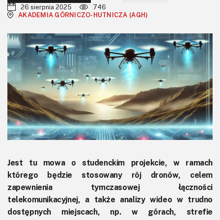
KITy AVT
26 sierpnia 2025
746
AKADEMIA GÓRNICZO-HUTNICZA (AGH)
Kontakt
Newsletter
Magazyny
Archiwum
Do pobrania
Jest tu mowa o studenckim projekcie, w ramach
którego będzie stosowany rój dronów, celem
zapewnienia tymczasowej łączności
telekomunikacyjnej, a także analizy wideo w trudno
dostępnych miejscach, np. w górach, strefie