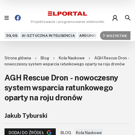
Projektowanie i programowanie elektroniki
5G,6G
AI-SZTUCZNA INTELIGENCJA
ARDUINO
ARM
WSZYSTKIE
AUDIO
AU
Blog
Strona główna
Blog
Koła Naukowe
AGH Rescue Dron -
Projekty
nowoczesny system wsparcia ratunkowego oparty na roju dronów
AGH Rescue Dron - nowoczesny
Kursy
system wsparcia ratunkowego
DIY+
oparty na roju dronów
Czytelnia
Jakub Tyburski
Dla Ciebie
BLOG
Koła Naukowe
DODAJ DO ŹRÓDEŁ