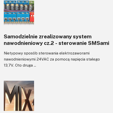
Sterowanie
Transformatory
Tranzystory
Wyświetlacze
Samodzielnie zrealizowany system
Wzmacniacze
nawodnieniowy cz.2 - sterowanie SMSami
Zasilanie
Nietypowy sposób sterowania elektrozaworami
nawodnieniowymi 24VAC za pomocą napięcia stałego
13,7V. Oto druga ...