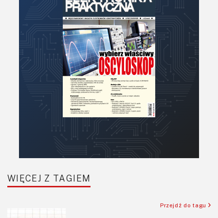
Optoelektronika
PCB/Montaż
Podstawy elektroniki
Podzespoły bierne
Półprzewodniki
Pomiary i testy
Projektowanie
Raspberry Pi
Retro
Komunikacja, RF
Robotyka
SBC/SIP/SoC/COM
WIĘCEJ Z TAGIEM
Sensory
Silniki i serwo
Przejdź do tagu
Software