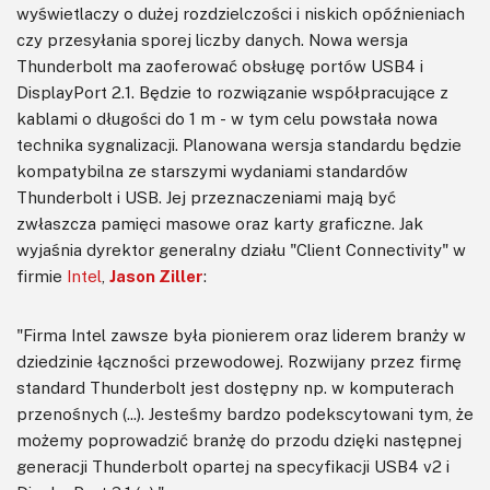
wyświetlaczy o dużej rozdzielczości i niskich opóźnieniach
czy przesyłania sporej liczby danych. Nowa wersja
Thunderbolt ma zaoferować obsługę portów USB4 i
DisplayPort 2.1. Będzie to rozwiązanie współpracujące z
kablami o długości do 1 m - w tym celu powstała nowa
technika sygnalizacji. Planowana wersja standardu będzie
kompatybilna ze starszymi wydaniami standardów
Thunderbolt i USB. Jej przeznaczeniami mają być
zwłaszcza pamięci masowe oraz karty graficzne. Jak
wyjaśnia dyrektor generalny działu "Client Connectivity" w
firmie
Intel
,
Jason Ziller
:
"Firma Intel zawsze była pionierem oraz liderem branży w
dziedzinie łączności przewodowej. Rozwijany przez firmę
standard Thunderbolt jest dostępny np. w komputerach
przenośnych (...). Jesteśmy bardzo podekscytowani tym, że
możemy poprowadzić branżę do przodu dzięki następnej
generacji Thunderbolt opartej na specyfikacji USB4 v2 i