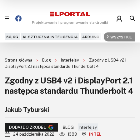
Projektowanie i programowanie elektroniki
5G,6G
AI-SZTUCZNA INTELIGENCJA
ARDUINO
ARM
WSZYSTKIE
AUDIO
AU
Blog
Strona główna
Blog
Interfejsy
Zgodny z USB4 v2 i
Projekty
DisplayPort 2.1 następca standardu Thunderbolt 4
Zgodny z USB4 v2 i DisplayPort 2.1
Kursy
następca standardu Thunderbolt 4
DIY+
Jakub Tyburski
Czytelnia
Dla Ciebie
BLOG
Interfejsy
DODAJ DO ŹRÓDEŁ
24 października 2022
1389
INTEL