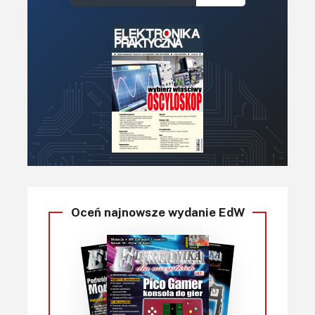
Oceń najnowsze wydanie EdW