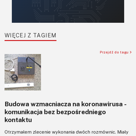
Retro
Komunikacja, RF
Robotyka
SBC/SIP/SoC/COM
WIĘCEJ Z TAGIEM
Sensory
Silniki i serwo
Przejdź do tagu
Software
Sterowanie
Transformatory
Tranzystory
Wyświetlacze
Budowa wzmacniacza na koronawirusa -
Wzmacniacze
komunikacja bez bezpośredniego
Zasilanie
kontaktu
Otrzymałem zlecenie wykonania dwóch rozmównic. Miały