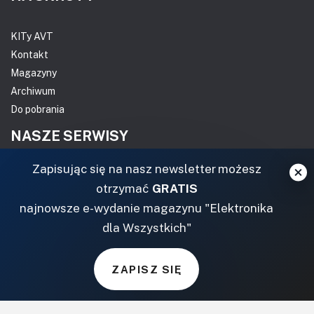
KITy AVT
Kontakt
Magazyny
Archiwum
Do pobrania
NASZE SERWISY
Zapisując się na nasz newsletter możesz
DOM, OGRÓD I WNĘTRZA
otrzymać
GRATIS
BudujemyDom.pl
najnowsze e-wydanie magazynu "Elektronika
Projekty.BudujemyDom.pl
dla Wszystkich"
CoZaIle.pl
Informator Budownictwa
ZAPISZ SIĘ
ZielonyOgródek.pl
CzasNaWnetrze.pl