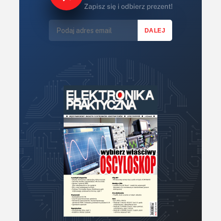
Lasery
LED/LCD/OLED
Mechatronika
Mikrokontrolery (MCU,μC)
Moc
Moduły
Narzędzia
Optoelektronika
PCB/Montaż
Podstawy elektroniki
Podzespoły bierne
Półprzewodniki
Pomiary i testy
Projektowanie
Raspberry Pi