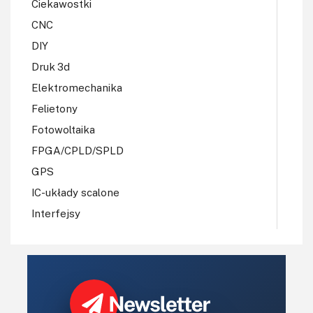
Ciekawostki
CNC
DIY
Druk 3d
Elektromechanika
Felietony
Fotowoltaika
FPGA/CPLD/SPLD
GPS
IC-układy scalone
Interfejsy
IoT
Koła Naukowe
Komputery
Książki