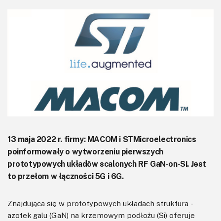
KITy AVT
Kontakt
Newsletter
Magazyny
Archiwum
Do pobrania
13 maja 2022 r. firmy: MACOM i STMicroelectronics
poinformowały o wytworzeniu pierwszych
prototypowych układów scalonych RF GaN-on-Si. Jest
to przełom w łączności 5G i 6G.
Znajdująca się w prototypowych układach struktura -
azotek galu (GaN) na krzemowym podłożu (Si) oferuje