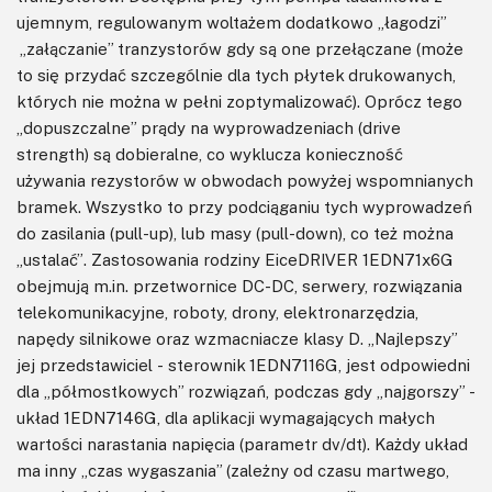
ujemnym, regulowanym woltażem dodatkowo „łagodzi”
„załączanie” tranzystorów gdy są one przełączane (może
to się przydać szczególnie dla tych płytek drukowanych,
których nie można w pełni zoptymalizować). Oprócz tego
„dopuszczalne” prądy na wyprowadzeniach (drive
strength) są dobieralne, co wyklucza konieczność
używania rezystorów w obwodach powyżej wspomnianych
bramek. Wszystko to przy podciąganiu tych wyprowadzeń
do zasilania (pull-up), lub masy (pull-down), co też można
„ustalać”. Zastosowania rodziny EiceDRIVER 1EDN71x6G
obejmują m.in. przetwornice DC-DC, serwery, rozwiązania
telekomunikacyjne, roboty, drony, elektronarzędzia,
napędy silnikowe oraz wzmacniacze klasy D. „Najlepszy”
jej przedstawiciel - sterownik 1EDN7116G, jest odpowiedni
dla „półmostkowych” rozwiązań, podczas gdy „najgorszy” -
układ 1EDN7146G, dla aplikacji wymagających małych
wartości narastania napięcia (parametr dv/dt). Każdy układ
ma inny „czas wygaszania” (zależny od czasu martwego,