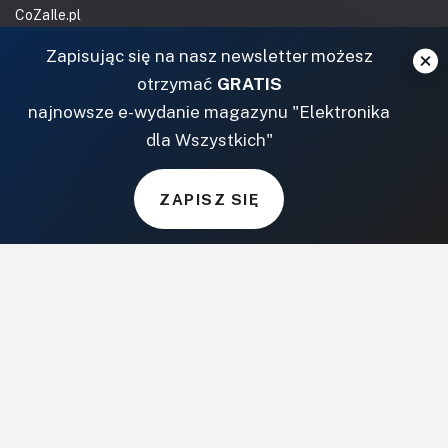
CoZaIle.pl
Informator Budownictwa
Zapisując się na nasz newsletter możesz
ZielonyOgródek.pl
otrzymać
GRATIS
CzasNaWnetrze.pl
najnowsze e-wydanie magazynu "Elektronika
MUZYKA I DŹWIĘK
dla Wszystkich"
Audio.com.pl
ZAPISZ SIĘ
MagazynGitarzysta.pl
MagazynPerkusista.pl
EstradaiStudio.pl
ELEKTRONIKA I AUTOMATYKA
ElektronikaB2B.pl
AutomatykaB2B.pl
Elektronika Praktyczna
Elportal.pl
Świat Radio