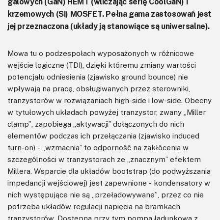
galowych (GaN) HEMT (wliczając serię CoolGaN) i
krzemowych (Si) MOSFET. Pełna gama zastosowań jest
jej przeznaczona (układy ją stanowiące są uniwersalne).
Mowa tu o podzespołach wyposażonych w różnicowe
wejście logiczne (TDI), dzięki któremu zmiany wartości
potencjału odniesienia (zjawisko ground bounce) nie
wpływają na pracę, obsługiwanych przez sterowniki,
tranzystorów w rozwiązaniach high-side i low-side. Obecny
w tytułowych układach powyżej tranzystor, zwany „Miller
clamp”, zapobiega „aktywacji” dołączonych do nich
elementów podczas ich przełączania (zjawisko induced
turn-on) - „wzmacnia” to odporność na zakłócenia w
szczególności w tranzystorach ze „znacznym” efektem
Millera. Wsparcie dla układów bootstrap (do podwyższania
impedancji wejściowej) jest zapewnione - kondensatory w
nich występujące nie są „przeładowywane”, przez co nie
potrzeba układów regulacji napięcia na bramkach
tranzystorów. Dostępna przy tym pompa ładunkowa z