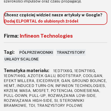
szerokości impulsów oraz czasu propagacji).
Chcesz częściej widzieć nasze artykuły w Google?
Dodaj ELPORTAL do ulubionych źródeł
Firma:
Infineon Technologies
Tagi:
PÓŁPRZEWODNIKI
TRANZYSTORY
UKŁADY SCALONE
Tematyka materiału:
1ED71X6G, 1EDN7116G,
1EDN7146G, AZOTEK GALU, BOOTSTRAP, COOLGAN,
EFEKT MILLERA, EICEDRIVER, GAN, GROUND BOUNCE,
HEMT, INDUCED TURN-ON, INFINEON TECHNOLOGIES,
KRZEM, MASA, MOSFET, POTENCJAŁ ODNIESIENIA,
PULL-DOWN, PULL-UP, ROZWIĄZANIA LOW-SIDE,
ROZWIĄZANIA HIGH-SIDE, SI, STEROWNIKI
BRAMKOWE, TDI, TRANZYSTORY POLOWE