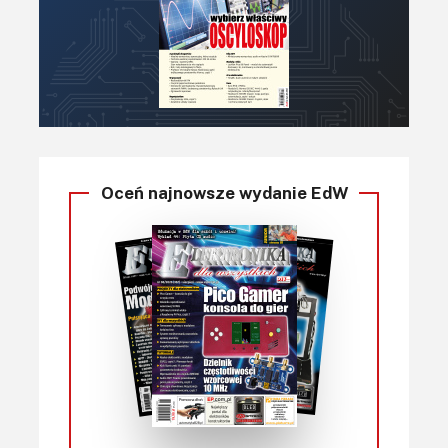
Oceń najnowsze wydanie EdW