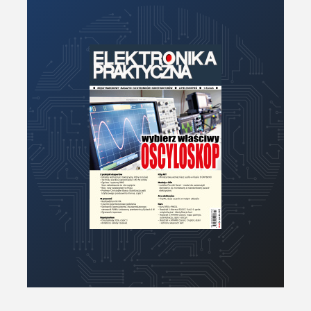
Moc
Moduły
Narzędzia
Optoelektronika
PCB/Montaż
Podstawy elektroniki
Podzespoły bierne
Półprzewodniki
Pomiary i testy
Projektowanie
Raspberry Pi
Retro
Komunikacja, RF
Robotyka
SBC/SIP/SoC/COM