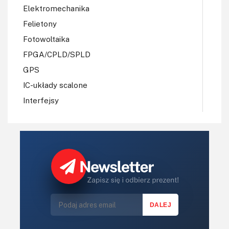
Elektromechanika
Felietony
Fotowoltaika
FPGA/CPLD/SPLD
GPS
IC-układy scalone
Interfejsy
IoT
Koła Naukowe
Komputery
Książki
Lasery
LED/LCD/OLED
Mechatronika
Mikrokontrolery (MCU,μC)