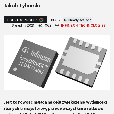
KITy AVT
Jakub Tyburski
Kontakt
BLOG
IC-układy scalone
DODAJ DO ŹRÓDEŁ
Newsletter
16 grudnia 2021
1162
INFINEON TECHNOLOGIES
Magazyny
Archiwum
Do pobrania
Jest to nowość mająca na celu zwiększenie wydajności
różnych tranzystorów, przede wszystkim azotkowo-