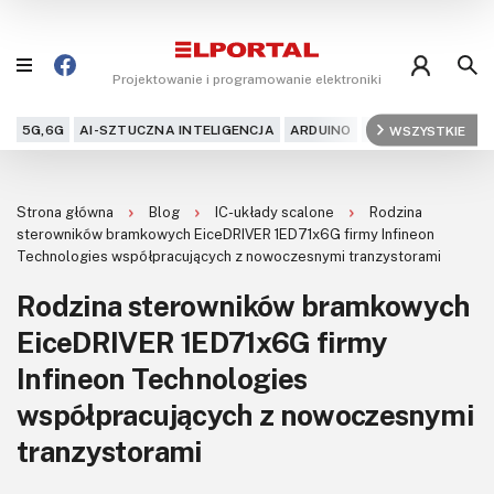
Projektowanie i programowanie elektroniki
5G,6G
AI-SZTUCZNA INTELIGENCJA
ARDUINO
ARM
WSZYSTKIE
AUDIO
AU
Blog
Strona główna
Blog
IC-układy scalone
Rodzina
Projekty
sterowników bramkowych EiceDRIVER 1ED71x6G firmy Infineon
Technologies współpracujących z nowoczesnymi tranzystorami
Kursy
Rodzina sterowników bramkowych
EiceDRIVER 1ED71x6G firmy
DIY+
Infineon Technologies
Czytelnia
współpracujących z nowoczesnymi
Dla Ciebie
tranzystorami