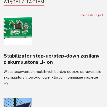
WIĘCEJ Z TAGIEM
Sensory
Silniki i serwo
Przejdź do tagu
Software
Sterowanie
Transformatory
Tranzystory
Wyświetlacze
Stabilizator step-up/step-down zasilany
Wzmacniacze
z akumulatora Li-Ion
Zasilanie
W zastosowaniach mobilnych bardzo dobrze sprawują się
akumulatory litowo-jonowe, których nominalne napięcie
wy...