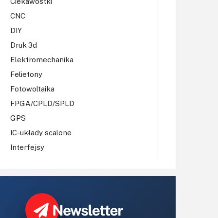
Ciekawostki
CNC
DIY
Druk 3d
Elektromechanika
Felietony
Fotowoltaika
FPGA/CPLD/SPLD
GPS
IC-układy scalone
Interfejsy
IoT
Koła Naukowe
Komputery
Książki