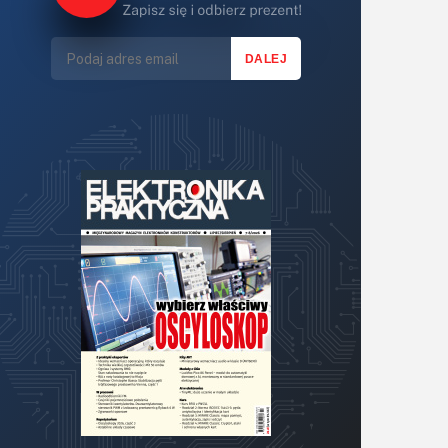
Lasery
LED/LCD/OLED
Mechatronika
Mikrokontrolery (MCU,μC)
Moc
Moduły
Narzędzia
Optoelektronika
PCB/Montaż
Podstawy elektroniki
Podzespoły bierne
Półprzewodniki
Pomiary i testy
Projektowanie
Raspberry Pi