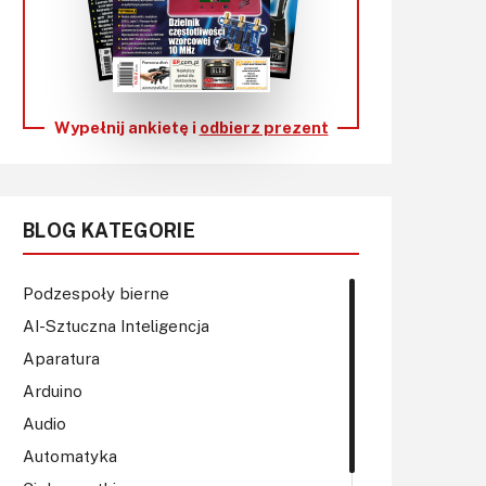
KITy AVT
Kontakt
Newsletter
Wypełnij ankietę i
odbierz prezent
Magazyny
Archiwum
BLOG KATEGORIE
Do pobrania
Podzespoły bierne
AI-Sztuczna Inteligencja
Aparatura
Arduino
Audio
Automatyka