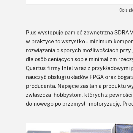
Opis z
Plus występuje pamięć zewnętrzna SDRAM id
w praktyce to wszystko - minimum kompone
rozwiązania o sporych możliwościach przy j
dla osób ceniących sobie minimalizm rzecz
Quartus firmy Intel wraz z przykładowymi 
nauczyć obsługi układów FPGA oraz bogatą
producenta. Napięcie zasilania produktu wy
zwłaszcza hobbystom, których z pewnością
domowego po przemysł i motoryzację. Prod