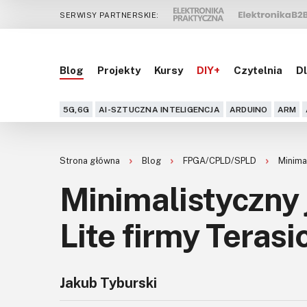
SERWISY PARTNERSKIE:
Blog
Projekty
Kursy
DIY+
Czytelnia
Dl
5G,6G
AI-SZTUCZNA INTELIGENCJA
ARDUINO
ARM
Strona główna
Blog
FPGA/CPLD/SPLD
Minimal
Minimalistyczny 
Lite firmy Terasi
Jakub Tyburski