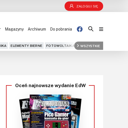
ZALOGUJ SIĘ
r
Magazyny
Archiwum
Do pobrania
Blog
IKA
ELEMENTY BIERNE
FOTOWOLTAIKA
FPGA
WSZYSTKIE
GPS
IOT
KOMPU
Projekty
Kursy
Oceń najnowsze wydanie EdW
DIY+
Czytelnia
Dla Ciebie