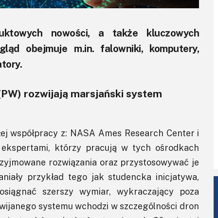
uktowych nowości, a także kluczowych
ląd obejmuje m.in. falowniki, komputery,
tory.
 (PW) rozwijają marsjański system
słej współpracy z: NASA Ames Research Center i
z ekspertami, którzy pracują w tych ośrodkach
rzyjmowane rozwiązania oraz przystosowywać je
iały przykład tego jak studencka inicjatywa,
osiągnać szerszy wymiar, wykraczający poza
zwijanego systemu wchodzi w szczególności dron