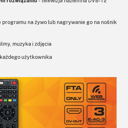
ym rozwiązaniu
- telewizja naziemna DVB-T2
 programu na żywo lub nagrywanie go na nośnik
filmy, muzyka i zdjęcia
a każdego użytkownika