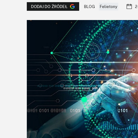
BLOG
Felietony
2
DODAJ DO ŹRÓDEŁ