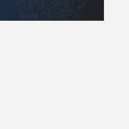
Retro
Komunikacja, RF
Robotyka
SBC/SIP/SoC/COM
Sensory
Silniki i serwo
Software
Sterowanie
Transformatory
Tranzystory
Wyświetlacze
Wzmacniacze
Zasilanie