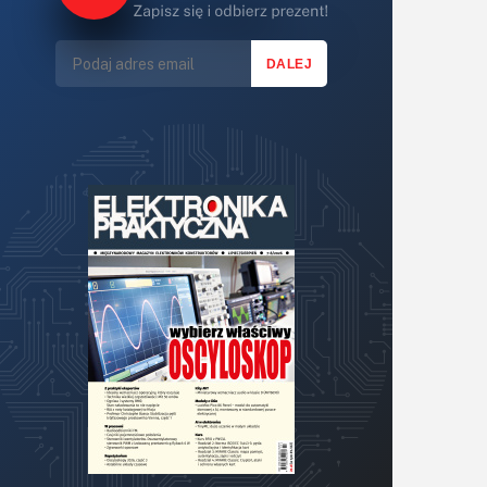
Lasery
LED/LCD/OLED
Mechatronika
Mikrokontrolery (MCU,μC)
Moc
Moduły
Narzędzia
Optoelektronika
PCB/Montaż
Podstawy elektroniki
Podzespoły bierne
Półprzewodniki
Pomiary i testy
Projektowanie
Raspberry Pi