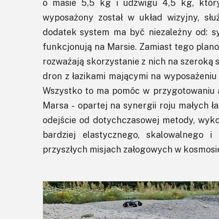
o masie 5,5 kg i udźwigu 4,5 kg, któr
wyposażony został w układ wizyjny, sł
dodatek system ma być niezależny od: s
funkcjonują na Marsie. Zamiast tego planow
rozważają skorzystanie z nich na szeroką 
dron z łazikami mającymi na wyposażeniu
Wszystko to ma pomóc w przygotowaniu al
Marsa - opartej na synergii roju małych 
odejście od dotychczasowej metody, wykor
bardziej elastycznego, skalowalnego i 
przyszłych misjach załogowych w kosmosi