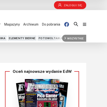
ZALOGUJ SIĘ
r
Magazyny
Archiwum
Do pobrania
Blog
IKA
ELEMENTY BIERNE
FOTOWOLTAIKA
FPGA
WSZYSTKIE
GPS
IOT
KOMPU
Projekty
Kursy
Oceń najnowsze wydanie EdW
DIY+
Czytelnia
Dla Ciebie