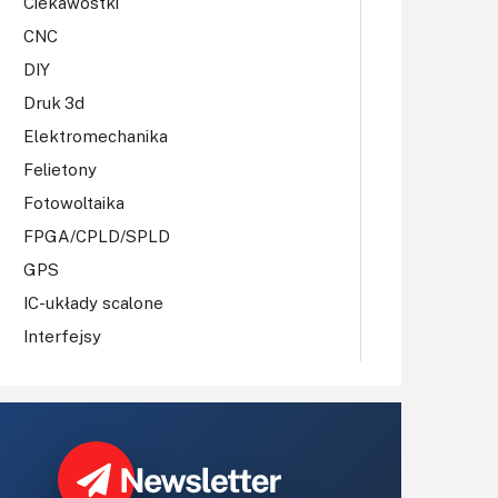
Ciekawostki
CNC
DIY
Druk 3d
Elektromechanika
Felietony
Fotowoltaika
FPGA/CPLD/SPLD
GPS
IC-układy scalone
Interfejsy
IoT
Koła Naukowe
Komputery
Książki