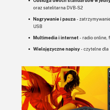
Obsługa dwóch standardów w jedn
oraz satelitarna DVB-S2
Nagrywanie i pauza
- zatrzymywanie
USB
Multimedia i internet
- radio online, 
Wielojęzyczne napisy
- czytelne dl