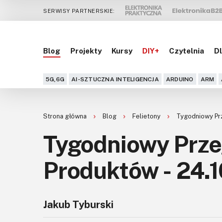
SERWISY PARTNERSKIE:
Blog
Projekty
Kursy
DIY+
Czytelnia
Dl
5G,6G
AI-SZTUCZNA INTELIGENCJA
ARDUINO
ARM
Strona główna
Blog
Felietony
Tygodniowy Prz
Tygodniowy Prz
Produktów - 24.1
Jakub Tyburski