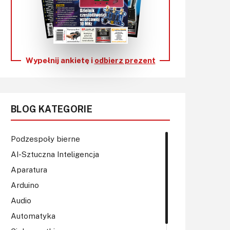
KITy AVT
Kontakt
Newsletter
Wypełnij ankietę i
odbierz prezent
Magazyny
Archiwum
BLOG KATEGORIE
Do pobrania
Podzespoły bierne
AI-Sztuczna Inteligencja
Aparatura
Arduino
Audio
Automatyka