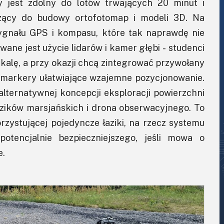
y jest zdolny do lotów trwających 20 minut i
użący do budowy ortofotomap i modeli 3D. Na
ygnału GPS i kompasu, które tak naprawdę nie
ane jest użycie lidarów i kamer głębi - studenci
skalę, a przy okazji chcą zintegrować przywołany
 markery ułatwiające wzajemne pozycjonowanie.
ternatywnej koncepcji eksploracji powierzchni
łazików marsjańskich i drona obserwacyjnego. To
zystującej pojedyncze łaziki, na rzecz systemu
potencjalnie bezpieczniejszego, jeśli mowa o
e.