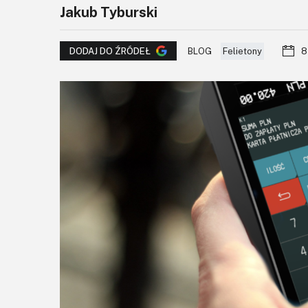
Jakub Tyburski
BLOG
Felietony
8
DODAJ DO ŹRÓDEŁ