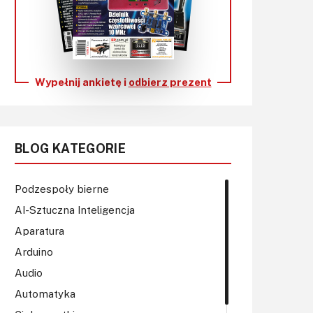
KITy AVT
Kontakt
Newsletter
Wypełnij ankietę i
odbierz prezent
Magazyny
Archiwum
BLOG KATEGORIE
Do pobrania
Podzespoły bierne
AI-Sztuczna Inteligencja
Aparatura
Arduino
Audio
Automatyka