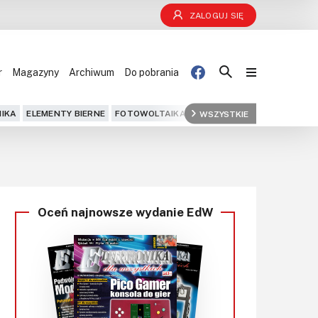
ZALOGUJ SIĘ
r
Magazyny
Archiwum
Do pobrania
Blog
IKA
ELEMENTY BIERNE
FOTOWOLTAIKA
FPGA
WSZYSTKIE
GPS
IOT
KOMPU
Projekty
Kursy
Oceń najnowsze wydanie EdW
DIY+
Czytelnia
Dla Ciebie