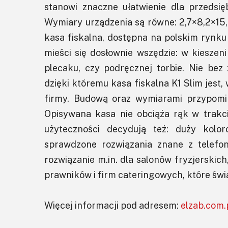
stanowi znaczne ułatwienie dla przedsię
Wymiary urządzenia są równe: 2,7×8,2×15,5
kasa fiskalna, dostępna na polskim rynku z
mieści się dosłownie wszędzie: w kieszeni
plecaku, czy podręcznej torbie. Nie bez
dzięki któremu kasa fiskalna K1 Slim jes
firmy. Budową oraz wymiarami przypomin
Opisywana kasa nie obciąża rąk w trakci
użyteczności decydują też: duży kolor
sprawdzone rozwiązania znane z telefo
rozwiązanie m.in. dla salonów fryzjerskic
prawników i firm cateringowych, które świa
Więcej informacji pod adresem:
elzab.com.