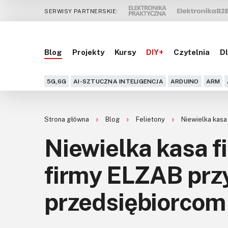
SERWISY PARTNERSKIE:
Blog
Projekty
Kursy
DIY+
Czytelnia
Dl
5G,6G
AI-SZTUCZNA INTELIGENCJA
ARDUINO
ARM
Strona główna
Blog
Felietony
Niewielka kasa
Niewielka kasa f
firmy ELZAB prz
przedsiębiorcom