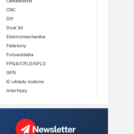
Ciekawostki
CNC
DIY
Druk 3d
Elektromechanika
Felietony
Fotowoltaika
FPGA/CPLD/SPLD
GPS
IC-układy scalone
Interfejsy
IoT
Koła Naukowe
Komputery
Książki