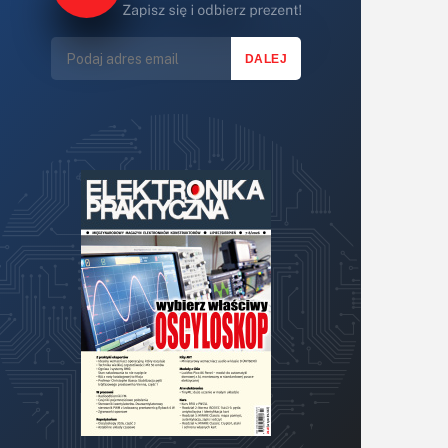
Lasery
LED/LCD/OLED
Mechatronika
Mikrokontrolery (MCU,μC)
Moc
Moduły
Narzędzia
Optoelektronika
PCB/Montaż
Podstawy elektroniki
Podzespoły bierne
Półprzewodniki
Pomiary i testy
Projektowanie
Raspberry Pi