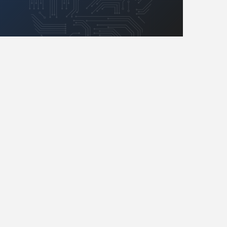
Retro
Komunikacja, RF
Robotyka
SBC/SIP/SoC/COM
Sensory
Silniki i serwo
Software
Sterowanie
Transformatory
Tranzystory
Wyświetlacze
Wzmacniacze
Zasilanie