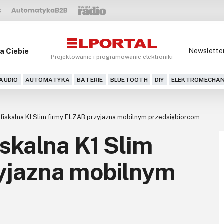
a Ciebie
Newslette
Projektowanie i programowanie elektroniki
AUDIO
AUTOMATYKA
BATERIE
BLUETOOTH
DIY
ELEKTROMECHAN
 fiskalna K1 Slim firmy ELZAB przyjazna mobilnym przedsiębiorcom
iskalna K1 Slim
yjazna mobilnym