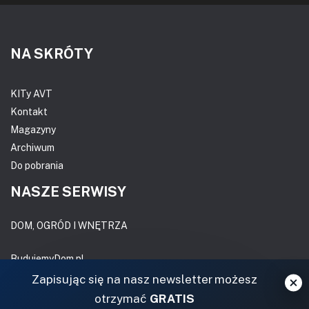
NA SKRÓTY
KITy AVT
Kontakt
Magazyny
Archiwum
Do pobrania
NASZE SERWISY
DOM, OGRÓD I WNĘTRZA
BudujemyDom.pl
Projekty.BudujemyDom.pl
Zapisując się na nasz newsletter możesz
CoZaIle.pl
otrzymać
GRATIS