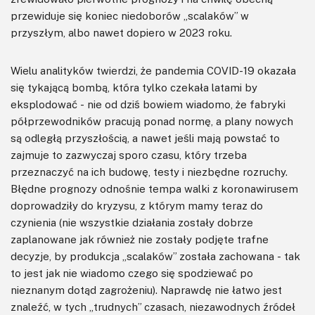
przewiduje się koniec niedoborów „scalaków” w
przyszłym, albo nawet dopiero w 2023 roku.
Wielu analityków twierdzi, że pandemia COVID-19 okazała
się tykającą bombą, która tylko czekała latami by
eksplodować - nie od dziś bowiem wiadomo, że fabryki
półprzewodników pracują ponad normę, a plany nowych
są odległą przyszłością, a nawet jeśli mają powstać to
zajmuje to zazwyczaj sporo czasu, który trzeba
przeznaczyć na ich budowę, testy i niezbędne rozruchy.
Błędne prognozy odnośnie tempa walki z koronawirusem
doprowadziły do kryzysu, z którym mamy teraz do
czynienia (nie wszystkie działania zostały dobrze
zaplanowane jak również nie zostały podjęte trafne
decyzje, by produkcja „scalaków” została zachowana - tak
to jest jak nie wiadomo czego się spodziewać po
nieznanym dotąd zagrożeniu). Naprawdę nie łatwo jest
znaleźć, w tych „trudnych” czasach, niezawodnych źródeł