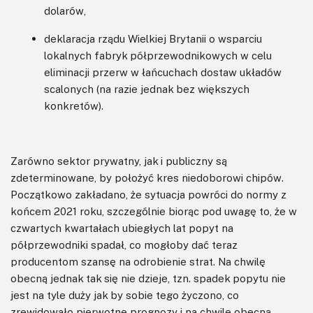
dolarów,
deklaracja rządu Wielkiej Brytanii o wsparciu
lokalnych fabryk półprzewodnikowych w celu
eliminacji przerw w łańcuchach dostaw układów
scalonych (na razie jednak bez większych
konkretów).
Zarówno sektor prywatny, jak i publiczny są
zdeterminowane, by położyć kres niedoborowi chipów.
Początkowo zakładano, że sytuacja powróci do normy z
końcem 2021 roku, szczególnie biorąc pod uwagę to, że w
czwartych kwartałach ubiegłych lat popyt na
półprzewodniki spadał, co mogłoby dać teraz
producentom szansę na odrobienie strat. Na chwilę
obecną jednak tak się nie dzieje, tzn. spadek popytu nie
jest na tyle duży jak by sobie tego życzono, co
zrewidowało pierwotne prognozy i na chwilę obecną