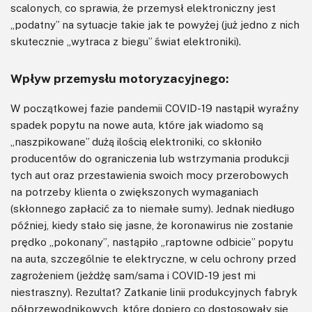
scalonych, co sprawia, że przemysł elektroniczny jest
„podatny” na sytuacje takie jak te powyżej (już jedno z nich
skutecznie „wytraca z biegu” świat elektroniki).
Wpływ przemysłu motoryzacyjnego:
W początkowej fazie pandemii COVID-19 nastąpił wyraźny
spadek popytu na nowe auta, które jak wiadomo są
„naszpikowane” dużą ilością elektroniki, co skłoniło
producentów do ograniczenia lub wstrzymania produkcji
tych aut oraz przestawienia swoich mocy przerobowych
na potrzeby klienta o zwiększonych wymaganiach
(skłonnego zapłacić za to niemałe sumy). Jednak niedługo
później, kiedy stało się jasne, że koronawirus nie zostanie
prędko „pokonany”, nastąpiło „raptowne odbicie” popytu
na auta, szczególnie te elektryczne, w celu ochrony przed
zagrożeniem (jeżdżę sam/sama i COVID-19 jest mi
niestraszny). Rezultat? Zatkanie linii produkcyjnych fabryk
półprzewodnikowych, które dopiero co dostosowały się