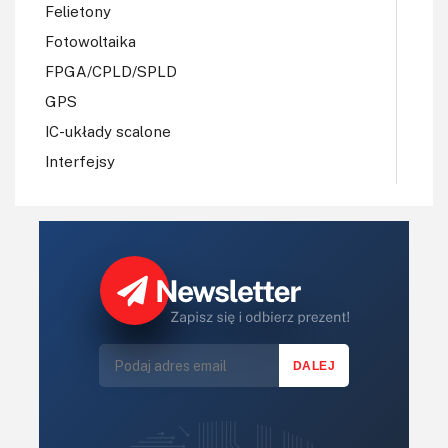
Felietony
Fotowoltaika
FPGA/CPLD/SPLD
GPS
IC-układy scalone
Interfejsy
IoT
Koła Naukowe
Komputery
Książki
Lasery
LED/LCD/OLED
Mechatronika
Mikrokontrolery (MCU,μC)
Moc