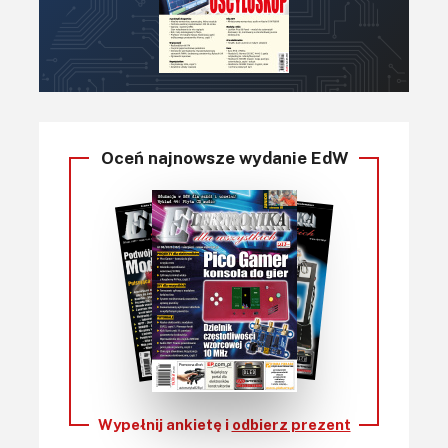
Oceń najnowsze wydanie EdW
Wypełnij ankietę i
odbierz prezent