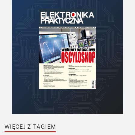
Moduły
Narzędzia
Optoelektronika
PCB/Montaż
Podstawy elektroniki
Podzespoły bierne
Półprzewodniki
Pomiary i testy
Projektowanie
Raspberry Pi
Retro
Komunikacja, RF
Robotyka
SBC/SIP/SoC/COM
WIĘCEJ Z TAGIEM
Sensory