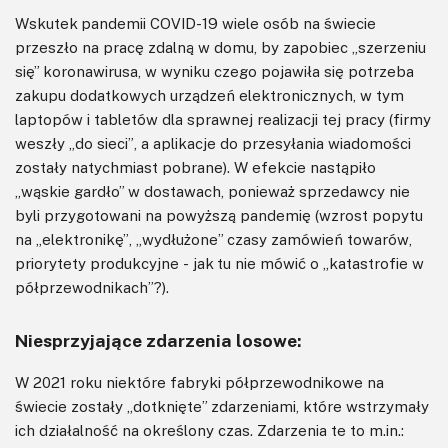
Wskutek pandemii COVID-19 wiele osób na świecie
przeszło na pracę zdalną w domu, by zapobiec „szerzeniu
się” koronawirusa, w wyniku czego pojawiła się potrzeba
zakupu dodatkowych urządzeń elektronicznych, w tym
laptopów i tabletów dla sprawnej realizacji tej pracy (firmy
weszły „do sieci”, a aplikacje do przesyłania wiadomości
zostały natychmiast pobrane). W efekcie nastąpiło
„wąskie gardło” w dostawach, ponieważ sprzedawcy nie
byli przygotowani na powyższą pandemię (wzrost popytu
na „elektronikę”, „wydłużone” czasy zamówień towarów,
priorytety produkcyjne - jak tu nie mówić o „katastrofie w
półprzewodnikach”?).
Niesprzyjające zdarzenia losowe:
W 2021 roku niektóre fabryki półprzewodnikowe na
świecie zostały „dotknięte” zdarzeniami, które wstrzymały
ich działalność na określony czas. Zdarzenia te to m.in.: