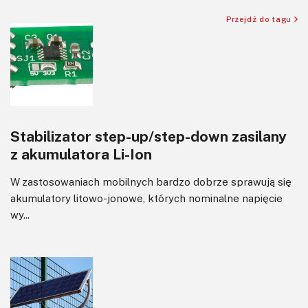
Silniki i serwo
Przejdź do tagu
Software
Sterowanie
Transformatory
Tranzystory
Wyświetlacze
Stabilizator step-up/step-down zasilany
Wzmacniacze
z akumulatora Li-Ion
Zasilanie
W zastosowaniach mobilnych bardzo dobrze sprawują się
akumulatory litowo-jonowe, których nominalne napięcie
wy...