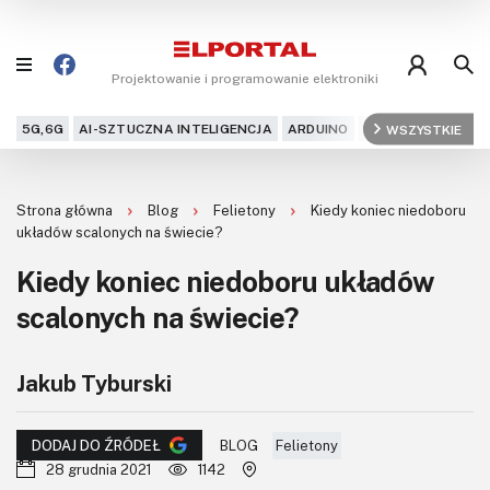
Projektowanie i programowanie elektroniki
5G,6G
AI-SZTUCZNA INTELIGENCJA
ARDUINO
ARM
WSZYSTKIE
AUDIO
AU
Blog
Strona główna
Blog
Felietony
Kiedy koniec niedoboru
Projekty
układów scalonych na świecie?
Kiedy koniec niedoboru układów
Kursy
scalonych na świecie?
DIY+
Jakub Tyburski
Czytelnia
Dla Ciebie
BLOG
Felietony
DODAJ DO ŹRÓDEŁ
28 grudnia 2021
1142