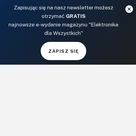
NASZE SERWISY
Zapisując się na nasz newsletter możesz
otrzymać
GRATIS
DOM, OGRÓD I WNĘTRZA
najnowsze e-wydanie magazynu "Elektronika
dla Wszystkich"
BudujemyDom.pl
Projekty.BudujemyDom.pl
ZAPISZ SIĘ
CoZaIle.pl
Informator Budownictwa
ZielonyOgródek.pl
CzasNaWnetrze.pl
MUZYKA I DŹWIĘK
Audio.com.pl
MagazynGitarzysta.pl
MagazynPerkusista.pl
EstradaiStudio.pl