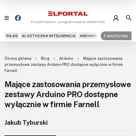
Projektowanie i programowanie elektroniki
5G,6G
AI-SZTUCZNA INTELIGENCJA
ARDUINO
ARM
WSZYSTKIE
AUDIO
AU
Blog
Strona główna
Blog
Arduino
Mające zastosowania
Projekty
przemysłowe zestawy Arduino PRO dostępne wyłącznie w firmie
Farnell
Kursy
Mające zastosowania przemysłowe
zestawy Arduino PRO dostępne
DIY+
wyłącznie w firmie Farnell
Czytelnia
Dla Ciebie
Jakub Tyburski