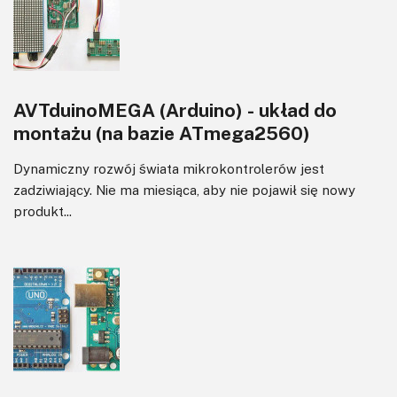
Sterowanie
Transformatory
Tranzystory
Wyświetlacze
AVTduinoMEGA (Arduino) - układ do
Wzmacniacze
montażu (na bazie ATmega2560)
Zasilanie
Dynamiczny rozwój świata mikrokontrolerów jest
zadziwiający. Nie ma miesiąca, aby nie pojawił się nowy
produkt...