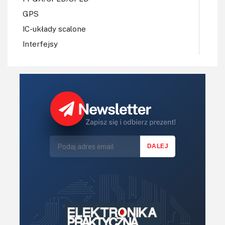
GPS
IC-układy scalone
Interfejsy
IoT
Koła Naukowe
Komputery
Książki
Lasery
LED/LCD/OLED
Mechatronika
Mikrokontrolery (MCU,μC)
Moc
Moduły
Narzędzia
Optoelektronika