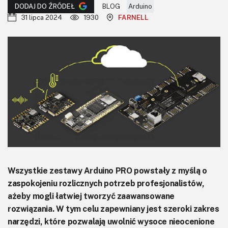
KITy AVT
BLOG
Arduino
DODAJ DO ŹRÓDEŁ
31 lipca 2024
1930
FARNELL
Kontakt
Newsletter
Magazyny
Archiwum
Do pobrania
Wszystkie zestawy Arduino PRO powstały z myślą o
zaspokojeniu rozlicznych potrzeb profesjonalistów,
ażeby mogli łatwiej tworzyć zaawansowane
rozwiązania. W tym celu zapewniany jest szeroki zakres
narzędzi, które pozwalają uwolnić wysoce nieocenione