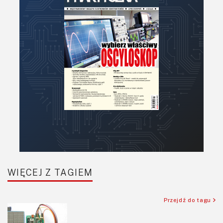
PCB/Montaż
Podstawy elektroniki
Podzespoły bierne
Półprzewodniki
Pomiary i testy
Projektowanie
Raspberry Pi
Retro
Komunikacja, RF
Robotyka
SBC/SIP/SoC/COM
WIĘCEJ Z TAGIEM
Sensory
Silniki i serwo
Przejdź do tagu
Software