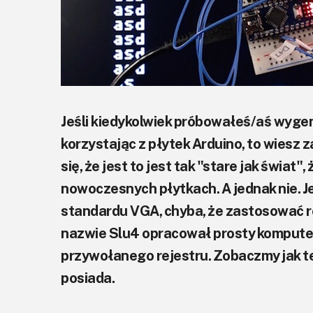
Jeśli kiedykolwiek próbowałeś/aś wyg
korzystając z płytek Arduino, to wiesz 
się, że jest to jest tak "stare jak świat
nowoczesnych płytkach. A jednak nie. J
standardu VGA, chyba, że zastosować 
nazwie Slu4 opracował prosty komputer
przywołanego rejestru. Zobaczmy jak te
posiada.