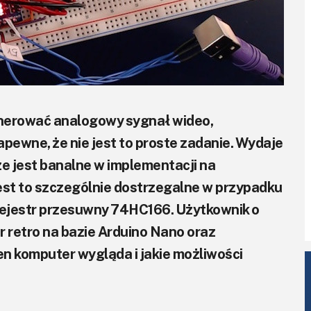
enerować analogowy sygnał wideo,
zapewne, że nie jest to proste zadanie. Wydaje
", że jest banalne w implementacji na
est to szczególnie dostrzegalne w przypadku
rejestr przesuwny 74HC166. Użytkownik o
 retro na bazie Arduino Nano oraz
n komputer wygląda i jakie możliwości