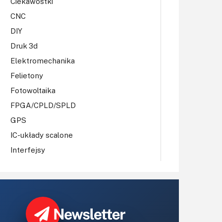
Ciekawostki
CNC
DIY
Druk 3d
Elektromechanika
Felietony
Fotowoltaika
FPGA/CPLD/SPLD
GPS
IC-układy scalone
Interfejsy
IoT
Koła Naukowe
Komputery
Książki