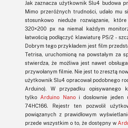
Jak zaznacza użytkownik Slu4 budowa pr
Mimo przeróżnych trudności, udało mu si
stosunkowo nieduże rozwiązanie, które
320×200 px na niemal każdym monitor
łatwością podłączyć klawiaturę PS/2 - sz
Dobrym tego przykładem jest film przedsta
Tetrisa, uruchomioną na powstałym za s
stwierdza, że możliwa jest nawet obsługa
przywołanym filmie. Nie jest to zresztą now
użytkownik Slu4 opracował podobnego rod
Arduino). W przypadku opisywanego k
tylko
Arduino Nano
i dosłownie jeden u
74HC166. Rejestr ten pozwolił użytk
powiązanych z prawidłowym wyświetlani
przede wszystkim o to, że dostępny w
Ard