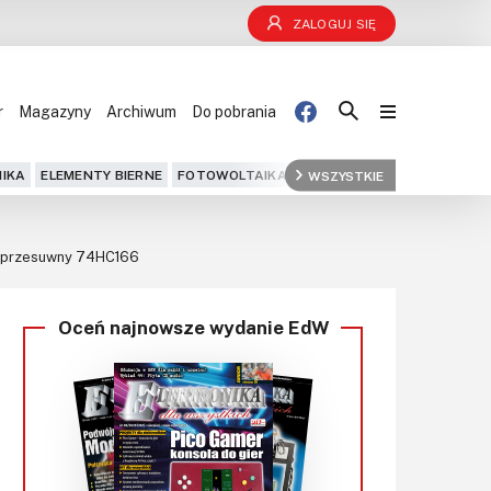
ZALOGUJ SIĘ
r
Magazyny
Archiwum
Do pobrania
Blog
IKA
ELEMENTY BIERNE
FOTOWOLTAIKA
FPGA
WSZYSTKIE
GPS
IOT
KOMPU
Projekty
tr przesuwny 74HC166
Kursy
Oceń najnowsze wydanie EdW
DIY+
Czytelnia
Dla Ciebie