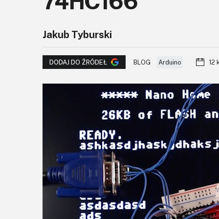
74HC166
Jakub Tyburski
BLOG
Arduino
12 
DODAJ DO ŹRÓDEŁ