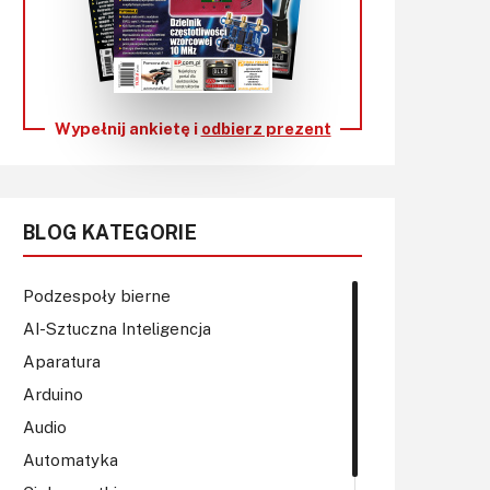
KITy AVT
Kontakt
Newsletter
Wypełnij ankietę i
odbierz prezent
Magazyny
Archiwum
BLOG KATEGORIE
Do pobrania
Podzespoły bierne
AI-Sztuczna Inteligencja
Aparatura
Arduino
Audio
Automatyka