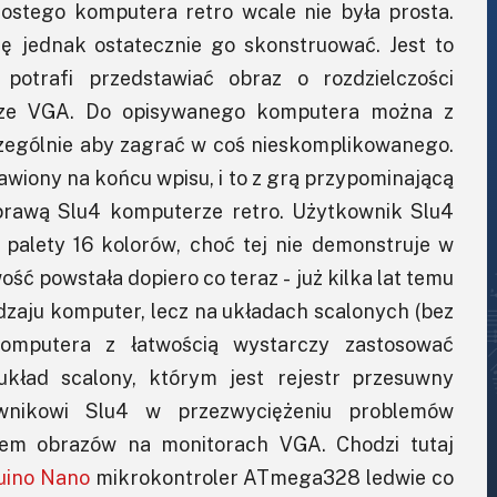
ostego komputera retro wcale nie była prosta.
ę jednak ostatecznie go skonstruować. Jest to
 potrafi przedstawiać obraz o rozdzielczości
ze VGA. Do opisywanego komputera można z
czególnie aby zagrać w coś nieskomplikowanego.
wiony na końcu wpisu, i to z grą przypominającą
prawą Slu4 komputerze retro. Użytkownik Slu4
 palety 16 kolorów, choć tej nie demonstruje w
ość powstała dopiero co teraz - już kilka lat temu
zaju komputer, lecz na układach scalonych (bez
omputera z łatwością wystarczy zastosować
kład scalony, którym jest rejestr przesuwny
ownikowi Slu4 w przezwyciężeniu problemów
em obrazów na monitorach VGA. Chodzi tutaj
uino Nano
mikrokontroler ATmega328 ledwie co