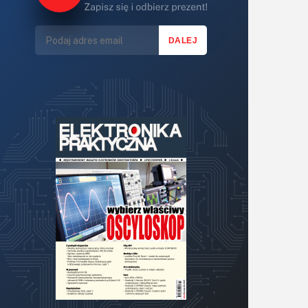
Lasery
LED/LCD/OLED
Mechatronika
Mikrokontrolery (MCU,μC)
Moc
Moduły
Narzędzia
Optoelektronika
PCB/Montaż
Podstawy elektroniki
Podzespoły bierne
Półprzewodniki
Pomiary i testy
Projektowanie
Raspberry Pi