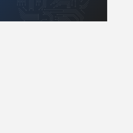
Retro
Komunikacja, RF
Robotyka
SBC/SIP/SoC/COM
Sensory
Silniki i serwo
Software
Sterowanie
Transformatory
Tranzystory
Wyświetlacze
Wzmacniacze
Zasilanie