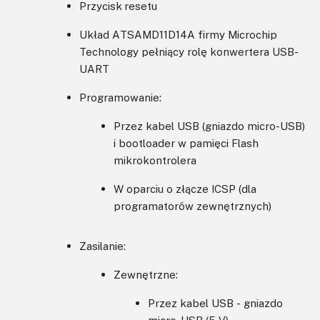
Przycisk resetu
Układ ATSAMD11D14A firmy Microchip
Technology pełniący rolę konwertera USB-
UART
Programowanie:
Przez kabel USB (gniazdo micro-USB)
i bootloader w pamięci Flash
mikrokontrolera
W oparciu o złącze ICSP (dla
programatorów zewnętrznych)
Zasilanie:
Zewnętrzne:
Przez kabel USB - gniazdo
micro-USB (5 V)