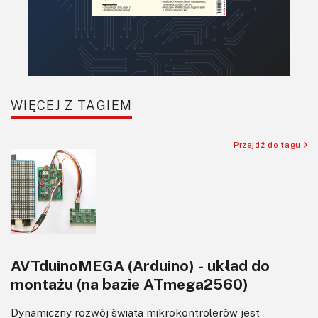
Raspberry Pi
Retro
Komunikacja, RF
Robotyka
SBC/SIP/SoC/COM
WIĘCEJ Z TAGIEM
Sensory
Silniki i serwo
Przejdź do tagu
Software
Sterowanie
Transformatory
Tranzystory
Wyświetlacze
AVTduinoMEGA (Arduino) - układ do
Wzmacniacze
montażu (na bazie ATmega2560)
Zasilanie
Dynamiczny rozwój świata mikrokontrolerów jest