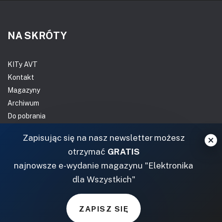
NA SKRÓTY
KITy AVT
Kontakt
Magazyny
Archiwum
Do pobrania
NASZE SERWISY
Zapisując się na nasz newsletter możesz
otrzymać
GRATIS
DOM, OGRÓD I WNĘTRZA
najnowsze e-wydanie magazynu "Elektronika
dla Wszystkich"
BudujemyDom.pl
Projekty.BudujemyDom.pl
ZAPISZ SIĘ
CoZaIle.pl
Informator Budownictwa