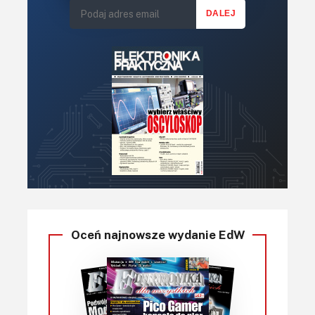
Oceń najnowsze wydanie EdW