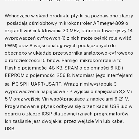
Wchodzące w skład produktu płytki są pozbawione złączy
i posiadają ośmiobitowy mikrokontroler ATmega4809 o
częstotliwości taktowania 20 MHz, któremu towarzyszy 14
wyprowadzeń cyfrowych (6 z nich może pełnić rolę wyjść
PWM) oraz 8 wejść analogowych podłączonych do
obecnego w układzie przetwornika analogowo-cyfrowego
o rozdzielczości 10 bitów. Pamięci mikrokontrolera to:
Flash o pojemności 48 KB, SRAM o pojemności 6 KB i
EEPROM o pojemności 256 B. Natomiast jego interfejsami
2
są: I
C SPI i UART/USART. Wraz z nimi występują 3
wyprowadzenia napięciowe - 2 wyjścia o napięciach 3,3 V i
5 V oraz wejście Vin współpracujące z napięciami 6-21 V.
Programowanie płytek odbywa się przez kabel USB lub w
oparciu o złącze ICSP dla zewnętrznych programatorów.
Ich zasilanie jest dwojakie: przez wejście Vin lub kabel
USB.