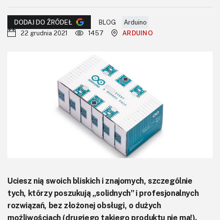
KITy AVT
BLOG
Arduino
DODAJ DO ŹRÓDEŁ
Kontakt
22 grudnia 2021
1457
ARDUINO
Newsletter
Magazyny
Archiwum
Do pobrania
Uciesz nią swoich bliskich i znajomych, szczególnie
tych, którzy poszukują „solidnych” i profesjonalnych
rozwiązań, bez złożonej obsługi, o dużych
możliwościach (drugiego takiego produktu nie ma!).