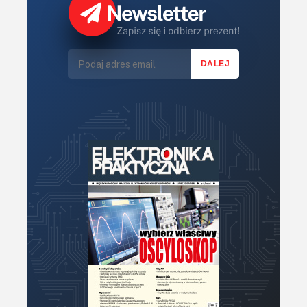
Książki
Lasery
LED/LCD/OLED
Mechatronika
Mikrokontrolery (MCU,μC)
Moc
Moduły
Narzędzia
Optoelektronika
PCB/Montaż
Podstawy elektroniki
Podzespoły bierne
Półprzewodniki
Pomiary i testy
Projektowanie