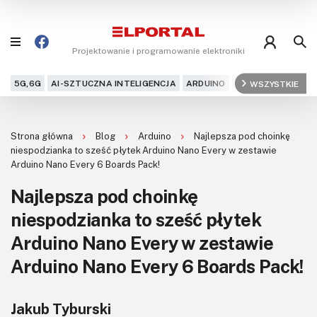
Projektowanie i programowanie elektroniki
5G,6G
AI-SZTUCZNA INTELIGENCJA
ARDUINO
ARM
WSZYSTKIE
AUDIO
AU
Blog
Strona główna
Blog
Arduino
Najlepsza pod choinkę
Projekty
niespodzianka to sześć płytek Arduino Nano Every w zestawie
Arduino Nano Every 6 Boards Pack!
Kursy
Najlepsza pod choinkę
niespodzianka to sześć płytek
DIY+
Arduino Nano Every w zestawie
Czytelnia
Arduino Nano Every 6 Boards Pack!
Dla Ciebie
Jakub Tyburski