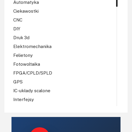
Automatyka
Ciekawostki
CNC
DIY
Druk 3d
Elektromechanika
Felietony
Fotowoltaika
FPGA/CPLD/SPLD
GPS
IC-układy scalone
Interfejsy
IoT
Koła Naukowe
Komputery